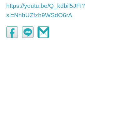
https://youtu.be/Q_kdbil5JFI?
si=NnbUZfzh9WSdO6rA