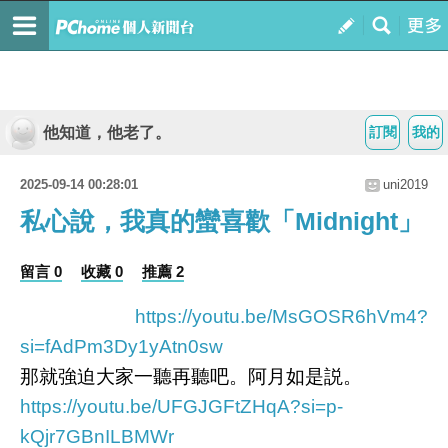
他知道，他老了。
訂閱
我的
2025-09-14 00:28:01
uni2019
私心說，我真的蠻喜歡「Midnight」
留言 0
收藏 0
推薦 2
https://youtu.be/MsGOSR6hVm4?
si=fAdPm3Dy1yAtn0sw
那就強迫大家一聽再聽吧。阿月如是説。
https://youtu.be/UFGJGFtZHqA?si=p-
kQjr7GBnILBMWr