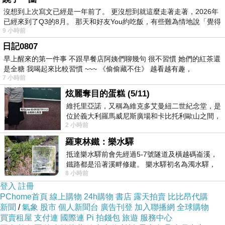
沒想到上次寫文已經是一年前了。 更沒想到就這麼走著走著，2026年
已經來到了Q3的8月。 那天和好友You約吃飯，有些難為情地說「覺得
9 小時前
日記0807
早上醒來的第一件事 不跟早餐店阿姨們聊幾句 很不習慣 她們的紅茶還
是全糖 我喝起來比較習慣 ~~~ 《偷偷藏不住》 越看越有趣，
7 小時前
炫麗奪目的蛋糕 (5/11)
維托里亞諾，又稱為維克多艾曼紐二世紀念堂，是
位於義大利羅馬威尼斯廣場和卡比托利歐山之間，
2 小時前
用以紀念統一義大利統一後的的第一位國
羅東林鐵：樂水驛
抵達樂水驛前會先經過5-7號隧道及橫越碼崙溪，
鐵路都是沿著溪畔修建。 樂水驛初名為濁水驛，
8 小時前
但因與臺鐵集集線車站同名，於1953
登入
註冊
PChome首頁
線上購物
24h購物
書店
露天拍賣
比比昂代購
新聞
/
氣象
股市
個人新聞台
廣告刊登
加入聯播網
全球購物
買賣租屋
支付連
國際連
Pi 拍錢包
旅遊
服務中心