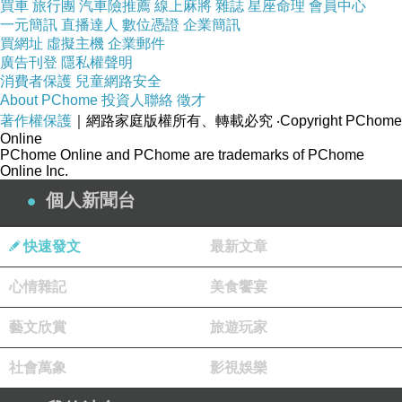
買車
旅行團
汽車險推薦
線上麻將
雜誌
星座命理
會員中心
一元簡訊
直播達人
數位憑證
企業簡訊
買網址
虛擬主機
企業郵件
廣告刊登
隱私權聲明
消費者保護
兒童網路安全
About PChome
投資人聯絡
徵才
著作權保護
｜網路家庭版權所有、轉載必究
‧Copyright PChome
Online
PChome Online and PChome are trademarks of PChome
Online Inc.
個人新聞台
快速發文
最新文章
心情雜記
美食饗宴
藝文欣賞
旅遊玩家
社會萬象
影視娛樂