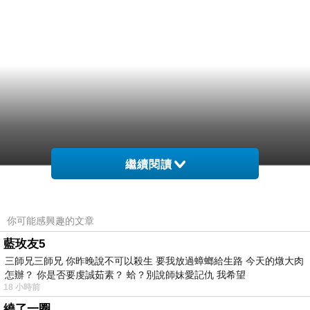
繼續閱讀
你可能感興趣的文章
藍玫友5
三師兄三師兄 你昨晚說不可以殺生 要我放過蟑螂給生路 今天的燉大肉
怎辦？ 你是否要虔誠茹素？ 蛤？別說師妹愛記仇 我希望
18 小時前
繞了一圈