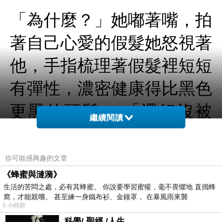
「為什麼？」她嘟著嘴，拍
著自己心愛的假髮她怒視著
他，手指梳理著假髮裡短短
有彈性，濃密健康得比黑色
更黑的頭髮。 「還好沒被
繼續閱讀
扯壞。它是人家借來的。」
看著眼前這人，張鈺良靠在
你可能感興趣的文章
吱吱作響的椅子上開始了他
《蜂蜜與漣漪》
生活的苦悶之處，必有其蜂蜜。 你說要學習蜜獾，毫不畏懼地 直搗蜂
對她的重新評估。在她的駕
窩，才能親嚐。 甚至練一身鐵布衫、金鐘罩， 在暴風雨來襲
5 小時前
科學/ 聖經 /人生 .....