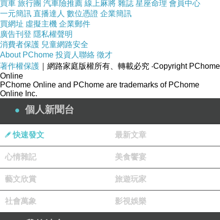
買車
旅行團
汽車險推薦
線上麻將
雜誌
星座命理
會員中心
求的錢都不夠，更不用說擁
一元簡訊
直播達人
數位憑證
企業簡訊
買網址
虛擬主機
企業郵件
有兩輛外國產地的豪車
廣告刊登
隱私權聲明
消費者保護
兒童網路安全
About PChome
投資人聯絡
徵才
了。」
著作權保護
｜網路家庭版權所有、轉載必究
‧Copyright PChome
Online
PChome Online and PChome are trademarks of PChome
「如果那個女人碰巧加班加
Online Inc.
點地工作，而且再用現金購
個人新聞台
買了這些車呢？現在，請告
快速發文
最新文章
訴我，我的話對你是否有一
心情雜記
美食饗宴
些啟發的意義？」
藝文欣賞
旅遊玩家
社會萬象
影視娛樂
如果這女人是妓女，那我肯