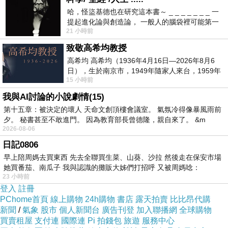
照上，她的頭髮又短又捲，
哈，怪盜基德也在研究這本書～ _ _ _ _ _ _ _ 一
很別緻，顏色也一樣，是濃
提起進化論與創造論， 一般人的腦袋裡可能第一
21 小時前
時間就有「 進化論很科
密的黑色。鼻子，下巴和眼
致敬高希均教授
高希均 高希均（1936年4月16日—2026年8月6
睛也都相配！他又核對了一
日），生於南京市，1949年隨家人來台，1959年
15 小時前
赴美深造並取得經濟發展博士學位。曾任
次地址。然後問道。 「你
我與AI討論的小說劇情(15)
第十五章：被決定的壞人 天命文創頂樓會議室。 氣氛冷得像暴風雨前
有車嗎？」她聳聳肩，開始
夕。 秘書甚至不敢進門。 因為教育部長曾德隆，親自來了。 &m
2026-08-06
把東西丟回包包裡。 「為
日記0806
早上陪周媽去買東西 先去全聯買生菜、山葵、沙拉 然後走在保安市場
什麼不可以？」
她買番茄、南瓜子 我與認識的攤販大姊們打招呼 又被周媽唸：
23 小時前
登入
註冊
「在街上工作的女人通常連
PChome首頁
線上購物
24h購物
書店
露天拍賣
比比昂代購
新聞
/
氣象
股市
個人新聞台
廣告刊登
加入聯播網
全球購物
滿足她們大部份日常生活需
買賣租屋
支付連
國際連
Pi 拍錢包
旅遊
服務中心