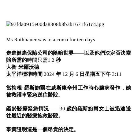
Ms Rothbauer was in a coma for ten days
走進健康保險公司的陰暗世界
——
以及他們決定否決索
賠所需的
時間只需1.2
秒
大衛
·
米爾沃德
太平洋標準時間
2024
年
12
月
6
日星期五下午
3:11
當梅根
·
羅斯鮑爾在威斯康辛州工作時心臟病發作，她
被救護車緊急送往醫院。
鑑於醫療緊急情況
——30
歲的羅斯鮑爾女士被迅速送
往最近的醫療施救醫院。
事實證明這是一個昂貴的決定。