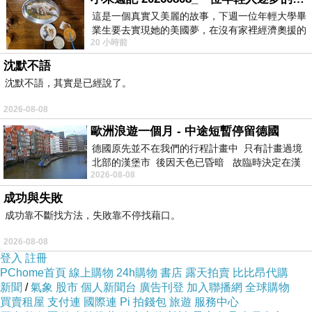
聯合醫療保健公司執行長布萊恩湯普森在曼哈頓被槍
這是一個真實又美麗的故事，下週一位年輕大學畢
殺，導致拒絕承保的爭議成為焦點。
業生要去實現她的美國夢，在沒有家裡經濟奧援的
20 小時前
情況下，靠著自我努力工作累積出國基
雖然沒有對這起殺戮給出官方解釋，但彈藥上顯然留下
的彈殼
——
「否認」、「辯護」和「銷毀」
——
被認為
沈默不語
是指保險業被指控用來避免賠付的策略。
沈默不語，其實是已經說了。
2026-08-08
消費者研究網站
ValuePenguin
編制的數據顯示，去年
聯合醫療保健拒絕了三分之一的索賠，約為行業平均水
歐洲浪遊一個月 - 中途短暫停留德國
平的兩倍。
德國原先並不在我們的行程計畫中 只有計畫過境
北部的漢堡市 後因天色已昏暗 故臨時決定在漢
“
非法計劃
”
2026-08-08
堡市吃晚餐和過夜
成功與失敗
美國第四大健康保險公司
Cigna
拒絕了
18%
的索賠。
成功靠不斷找方法，失敗靠不停找藉口。
該公司因大規模拒絕報道而在加州集體訴訟中被起訴。
2026-08-08
通常，保險公司會以治療不必要為由拒絕索賠
——
儘管
登入
註冊
患者自己的醫生持不同意見。
PChome首頁
線上購物
24h購物
書店
露天拍賣
比比昂代購
新聞
/
氣象
股市
個人新聞台
廣告刊登
加入聯播網
全球購物
根據加州的說法，醫療審查是由電腦而不是另一位醫生
買賣租屋
支付連
國際連
Pi 拍錢包
旅遊
服務中心