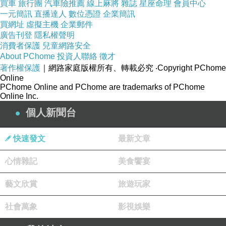
買車
旅行團
汽車險推薦
線上麻將
雜誌
星座命理
會員中心
完成的。
一元簡訊
直播達人
數位憑證
企業簡訊
買網址
虛擬主機
企業郵件
用於拒絕索賠的演算法
廣告刊登
隱私權聲明
消費者保護
兒童網路安全
行動的核心是
PXDX
，這是
Cigna
開發的演算法，該演
About PChome
投資人聯絡
徵才
算法使該公司的醫生能夠「一次自動拒絕批量數百或數
著作權保護
｜網路家庭版權所有、轉載必究
‧Copyright PChome
千筆付款」。
Online
PChome Online and PChome are trademarks of PChome
該系統意味著索賠在未打開文件的情況下被拒絕，「導
Online Inc.
致數千名患者實際上沒有保險和意外的帳單」。
個人新聞台
據稱，在
2022
年的短短兩個月內，
Cigna
的醫生拒絕
快速發文
最新文章
了超過
30
萬個付款請求，每個請求的「審查」時間
為
1.2
秒。
心情雜記
美食饗宴
該公司還被指控使用
PXDX
系統，因為他們知道只有
藝文欣賞
旅遊玩家
約
2%
的人會對這項否認提出異議。
社會萬象
影視娛樂
「我認為他們都在使用人工智慧來削減成本，」代表患
者的克拉克森律師事務所的格倫
·
達納斯
(Glenn