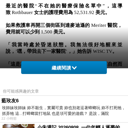
最近的醫院
“
不在她的醫療保險名單中
”
，這導
致
Rothbauer
女士的護理費用為
52,531.92
美元。
如果救護車再開三個街區到達麥迪遜的
Meriter
醫院，
費用就可以少到
1,500
美元。
「我當時處於昏迷狀態。我無法很好地醒來並
說，
’
嘿，帶我去下一家醫院
’
，」她告訴
WISC TV
。
「這是距離我舉辦活動最近的醫院，所以救護車自然而
繼續閱讀
然地將我帶到那裡。他們沒有錯。」
儘管醫院將費用降低了
90%
，但這一事件暴露了美國
你可能感興趣的文章
醫療保健系統昂貴的複雜性，患者發現，儘管他們支付
藍玫友6
了高額保費，但由於保單的小字讓受保者沒法留意其中
玫師妹玫師妹 妳不殺生，實屬可貴 妳也別老逗著蟑螂玩 妳不打死牠，
的風險而導致他們並沒有得到保障。
抓弄牠 這...打蟑螂當打地鼠 也是項可愛的遊戲？ 是說，滿院
22 小時前
小朱週記 20260808_一位年輕人逐夢的真實故事