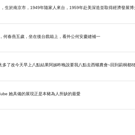
6日），生於南京市，1949年隨家人來台，1959年赴美深造並取得經濟發展
那年，何春燕五歲，坐在後台戲箱上，看外公何安慶縫補一
太多了改今天早上八點結果阿姊昨晚說要我八點去西螺農會~回到莿桐都8
- YouTube 她具備的展現正是本豬為人所缺的最愛