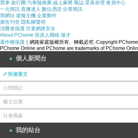
買車
旅行團
汽車險推薦
線上麻將
雜誌
星座命理
會員中心
一元簡訊
直播達人
數位憑證
企業簡訊
再次感謝所有素未謀面的同學們
買網址
虛擬主機
企業郵件
廣告刊登
隱私權聲明
消費者保護
兒童網路安全
你們都是我生命裡的心靈寶藏
About PChome
投資人聯絡
徵才
著作權保護
｜網路家庭版權所有、轉載必究
‧Copyright PChome
PChome Online and PChome are trademarks of PChome Online
那麼
個人新聞台
我們有緣空中再相會~
快速發文
心情雜記
藝文欣賞
社會萬象
我的站台