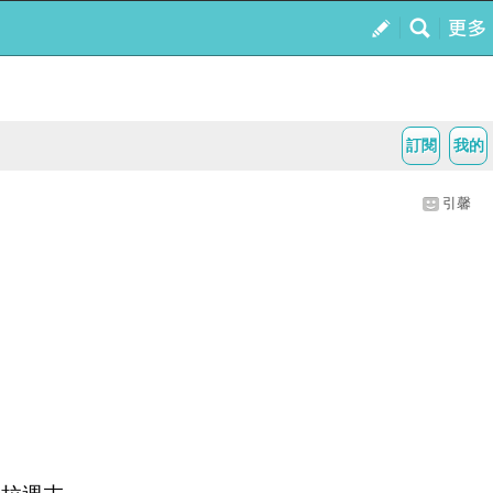
訂閱
我的
引馨