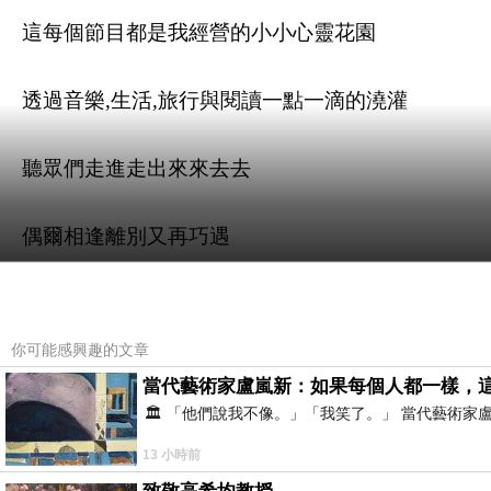
這每個節目都是我經營的小小心靈花園
透過音樂,生活,旅行與閱讀一點一滴的澆灌
聽眾們走進走出來來去去
偶爾相逢離別又再巧遇
而我始終在飛碟裡持續著編織
你可能感興趣的文章
當代藝術家盧嵐新：如果每個人都一樣，
🏛️ 「他們說我不像。」「我笑了。」 當代藝
今天懷著感恩之心
13 小時前
在這裡要謝謝蘇來大哥當年領我進飛碟