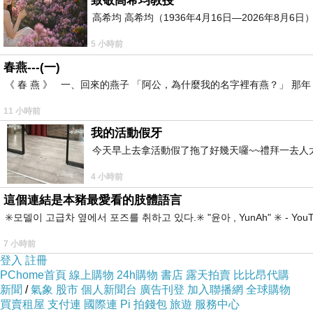
致敬高希均教授
高希均 高希均（1936年4月16日—2026年8月
也要謝謝主管們給我最大的自由
5 小時前
春燕---(一)
讓我隨心所欲的做節目
《 春 燕 》 一、回來的燕子 「阿公，為什麼我的名字裡有燕？」 
11 小時前
能在飛碟度過我目前人生幾近一半的歲月
我的活動假牙
今天早上去拿活動假了拖了好幾天囉~~禮拜一去人
是我生命中的福氣與幸運
4 小時前
這個連結是本豬最愛看的肢體語言
帶著這份豐盈的收穫
✳️모델이 고급차 옆에서 포즈를 취하고 있다.✳️ "윤아 , YunAh" ✳️ 
7 小時前
登出飛碟
登入
註冊
PChome首頁
線上購物
24h購物
書店
露天拍賣
比比昂代購
新聞
/
氣象
股市
個人新聞台
廣告刊登
加入聯播網
全球購物
啟程前往未知他方
買賣租屋
支付連
國際連
Pi 拍錢包
旅遊
服務中心