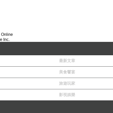
 Online
 Inc.
最新文章
美食饗宴
旅遊玩家
影視娛樂