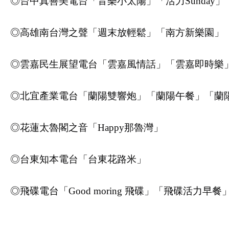
◎台中真善美電台「音樂小太陽」「活力Sunday」「
◎高雄南台灣之聲「週末放輕鬆」「南方新樂園」
◎雲嘉民生展望電台「雲嘉風情話」「雲嘉即時樂
◎北宜產業電台「蘭陽雙響炮」「蘭陽午餐」「蘭
◎花蓮太魯閣之音「Happy那魯灣」
◎台東知本電台「台東花路米」
◎飛碟電台「Good moring 飛碟」「飛碟活