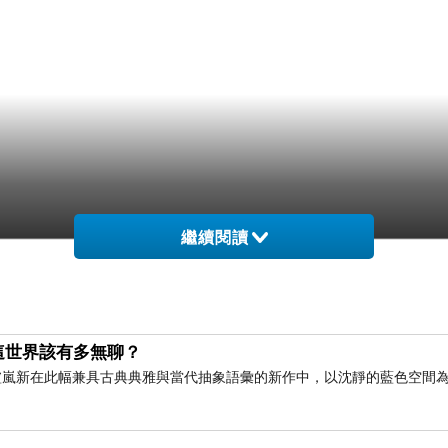
繼續閱讀
這世界該有多無聊？
術家盧嵐新在此幅兼具古典典雅與當代抽象語彙的新作中，以沈靜的藍色空間