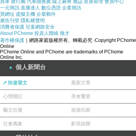
買車
旅行團
汽車險推薦
線上麻將
雜誌
星座命理
會員中心
一元簡訊
2005-02-1517:45:27愛上一陣風
直播達人
數位憑證
企業簡訊
買網址
虛擬主機
企業郵件
女生很喜歡
廣告刊登
隱私權聲明
2005-02-1517:45:41愛上一陣風
消費者保護
兒童網路安全
About PChome
投資人聯絡
徵才
突然有一天，
著作權保護
｜網路家庭版權所有、轉載必究
‧Copyright PChome
2005-02-1517:45:09維生素e
Online
PChome Online and PChome are trademarks of PChome
是什么禮物啊？
Online Inc.
2005-02-1517:45:58愛上一陣風
個人新聞台
在女生生日的時候
2005-02-1517:46:16愛上一陣風
快速發文
最新文章
女生調皮的和男生開玩笑說！
心情雜記
美食饗宴
2005-02-1517:46:24愛上一陣風
過生日我要紅包
藝文欣賞
旅遊玩家
2005-02-1517:46:30愛上一陣風
社會萬象
影視娛樂
而且要大大的！
2005-02-1517:47:05愛上一陣風