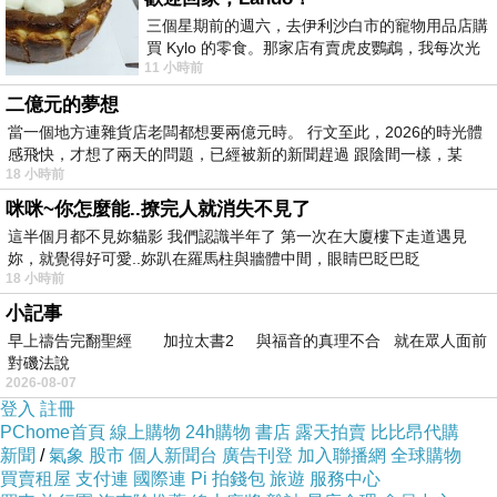
女生過生日的時候
三個星期前的週六，去伊利沙白市的寵物用品店購
買 Kylo 的零食。那家店有賣虎皮鸚鵡，我每次光
2005-02-1517:43:58愛上一陣風
11 小時前
顧都會去看一下。他們偶爾會引進 C
男生跑遍了所有地方才買到生日禮物
二億元的夢想
2005-02-1517:44:14愛上一陣風
當一個地方連雜貨店老闆都想要兩億元時。 行文至此，2026的時光體
感飛快，才想了兩天的問題，已經被新的新聞趕過 跟陰間一樣，某
有一天
18 小時前
2005-02-1517:44:29愛上一陣風
咪咪~你怎麼能..撩完人就消失不見了
男生不得不離開這座城市！
這半個月都不見妳貓影 我們認識半年了 第一次在大廈樓下走道遇見
妳，就覺得好可愛..妳趴在羅馬柱與牆體中間，眼睛巴眨巴眨
2005-02-1517:44:47愛上一陣風
18 小時前
他約女生見最后1面
小記事
2005-02-1517:44:21維生素e
早上禱告完翻聖經 加拉太書2 與福音的真理不合 就在眾人面前
生離死別了
對磯法說
2026-08-07
2005-02-1517:45:10愛上一陣風
登入
註冊
并在火車出發的前一刻
PChome首頁
線上購物
24h購物
書店
露天拍賣
比比昂代購
新聞
/
氣象
股市
個人新聞台
廣告刊登
加入聯播網
全球購物
2005-02-1517:45:17愛上一陣風
買賣租屋
支付連
國際連
Pi 拍錢包
旅遊
服務中心
把禮物送給了女生！