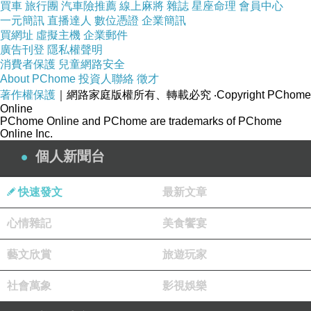
買車
旅行團
汽車險推薦
線上麻將
雜誌
星座命理
會員中心
貴妃陷害薛盈夕
一元簡訊
直播達人
數位憑證
企業簡訊
差點害死薛盈夕
買網址
虛擬主機
企業郵件
廣告刊登
隱私權聲明
而莫遠又在此時查出身罹絕症
消費者保護
兒童網路安全
無法護住盈夕
About PChome
投資人聯絡
徵才
於是為了保護盈夕
著作權保護
｜網路家庭版權所有、轉載必究
‧Copyright PChome
Online
莫遠廢棄了她
PChome Online and PChome are trademarks of PChome
Online Inc.
還她自由
個人新聞台
盈夕萬念俱灰
遂投入純陽觀修仙
快速發文
最新文章
學有所成後
因百姓的投訴
心情雜記
美食饗宴
道號盈清的盈夕帶著師弟
藝文欣賞
旅遊玩家
回雲度山除妖
和吸收了雪松三千年道行的蘭花重逢
社會萬象
影視娛樂
蘭花在化型時看見莫遠