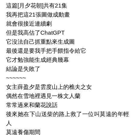
這篇[月夕花朝]共有21集
我再把這21張圖做成動畫
就會很接近連續劇
但是我高估了ChatGPT
它沒法自己抓重點來生成圖
最後還是要我手把手餵指令給它
它才勉強能生成經典幾幕
結論是失敗了
~~~~~~
女主薛盈夕是雲度山上的樵夫之女
偶然在雪地裡遇見一株文人蘭
常常過來和蘭花說話
後來她在下山送柴的路上救了一位叫莫遠的年輕
人
莫遠養傷期間