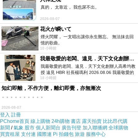
真的， 太靠近， 我也尿不出。
2026-08-07
花火が瞬いて
煙火閃耀， 一支唱出讓你永生難忘、 無法抹去回
憶的歌曲。
10 小時前
我最敬愛的老闆、遠見．天下文化創辦人高希均教授
我最敬愛的老闆、遠見．天下文化創辦人高希均教
授 遠見 HBR 社長楊瑪利 2026.08.06 我最敬愛的
原來莫遠是皇帝流落在外的兒子
18 小時前
老闆、遠見．天下文化創辦人高希均教
皇帝駕崩後被找回去即位
知幻即離，不作方便，離幻即覺，亦無漸次
。。。。。。。。。。
薛盈夕陪著他過了一段流離顛沛被追殺的日子
甚至連爹娘都因此而被殺
2026-08-07
登入
註冊
莫遠登基後立盈夕做皇后
PChome首頁
線上購物
24h購物
書店
露天拍賣
比比昂代購
然而為了制衡權臣
新聞
/
氣象
股市
個人新聞台
廣告刊登
加入聯播網
全球購物
莫遠不得不又娶了權臣之女為貴妃
買賣租屋
支付連
國際連
Pi 拍錢包
旅遊
服務中心