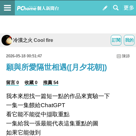
冷漠之火 Cool fire
訂閱
我的
2026-05-18 00:51:47
陳跡
願與所愛隔世相遇([月夕花朝])
留言 0
收藏 0
推薦 54
我本來想找一篇短一點的作品來實驗一下
一集一集餵給ChatGPT
看它
能不能從中擷取重點
一集給我一張最能代表這集重點的圖
如果它能做到