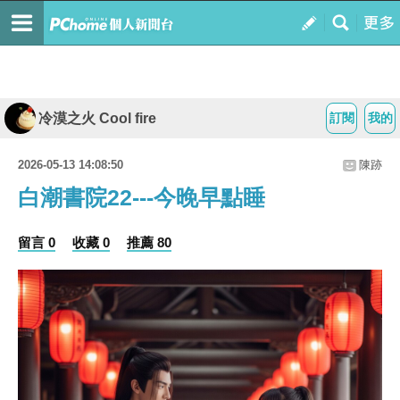
冷漠之火 Cool fire
訂閱
我的
2026-05-13 14:08:50
陳跡
白潮書院22---今晚早點睡
留言 0
收藏 0
推薦 80