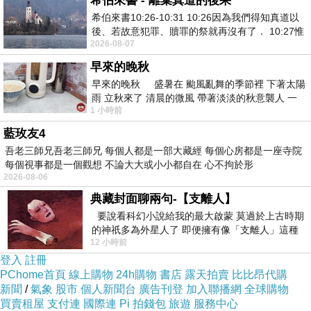
希伯來書 - 離棄真道的後果
林伊朝光的來像看去，那是一道白光。
希伯來書10:26-10:31 10:26因為我們得知真道以
後、若故意犯罪、贖罪的祭就再沒有了． 10:27惟
2026-08-07
有戰懼等候審判和那燒滅眾敵人的烈火
他自己是紫光。林伊記得陸游說過，白光已經是
早來的晚秋
仙的狀態了，陸游就是白光。
早來的晚秋 盛暑在 颱風亂舞的季節裡 下著太陽
雨 立秋來了 清晨的微風 帶著淡淡的秋意襲人 一
1 小時前
下子 又被赤
白光裡隱約站著一個人。
藍玫友4
吾老三師兄吾老三師兄 每個人都是一部大藏經 每個心房都是一座寺院
剛起床，林伊看不大清楚，他揉了揉眼睛，還是
每個視事都是一個觀想 不論大大或小小都自在 心不拘於形
2026-08-06
看不清楚。
典藏封面聊兩句-【支離人】
要說看科幻小說給我的最大啟蒙 莫過於上古時期
只好慢慢等視覺恢復。
的神祇多為外星人了 即便擁有像「支離人」這種
12 小時前
驚世駭俗的神通法門 也未必讀
登入
註冊
PChome首頁
線上購物
24h購物
書店
露天拍賣
比比昂代購
新聞
/
氣象
股市
個人新聞台
廣告刊登
加入聯播網
全球購物
買賣租屋
支付連
國際連
Pi 拍錢包
旅遊
服務中心
「林伊，是我。」