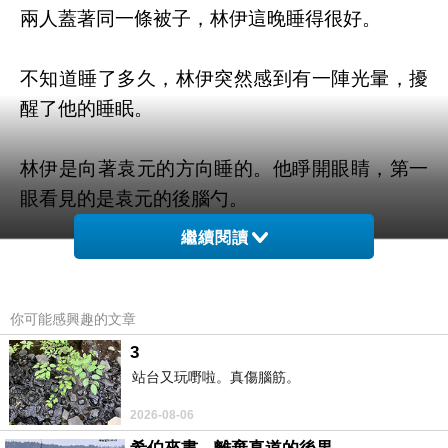
兩人蓋著同一條被子，林伊這晚睡得很好。
不知道睡了多久，林伊突然感到有一陣光暈，擾
醒了他的睡眠。
林伊是向著袁元的方向睡的。他睜開眼睛，第一
眼看見的是袁元的後腦勺。
繼續閱讀
他伸手將被子朝袁元那裏多拖了一些，免得她著
涼，接著發現，光的來向，好像就在床腳。
你可能感興趣的文章
他記得他們睡前，已經將蠟燭熄滅了，而月光雖
3
然也會照進房間，可月光的亮度柔柔涼涼的，並
站台又玩嘢啦。真傷腦筋。
不足以擾醒他。
2026-08-06