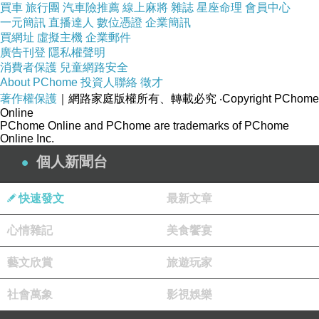
買車
旅行團
汽車險推薦
線上麻將
雜誌
星座命理
會員中心
一元簡訊
直播達人
數位憑證
企業簡訊
那個人開口了，沉穩的聲音有一股說不出的熟悉
買網址
虛擬主機
企業郵件
廣告刊登
隱私權聲明
感，林伊聽過。
消費者保護
兒童網路安全
About PChome
投資人聯絡
徵才
著作權保護
｜網路家庭版權所有、轉載必究
‧Copyright PChome
過了幾十秒，林伊的視力慢慢回來了，他慢慢看
Online
清白光裡的人。
PChome Online and PChome are trademarks of PChome
Online Inc.
個人新聞台
然後心臟漏跳了好幾拍。
快速發文
最新文章
心情雜記
美食饗宴
「朱
……
朱亨道山長？」
藝文欣賞
旅遊玩家
終於啊！長久以來的等待，朱山長終於出現了！
社會萬象
影視娛樂
他的想法沒有錯，他一個人的念力是叫不出朱山