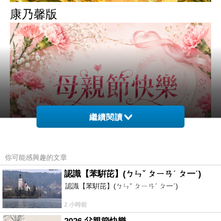
康乃馨版
繼續閱讀
你可能感興趣的文章
認識【苯騈芘】(ㄅㄣˇ ㄆㄧㄢˊ ㄆ一ˊ)
認識【苯騈芘】(ㄅㄣˇ ㄆㄧㄢˊ ㄆ一ˊ)
玫瑰版
2 小時前