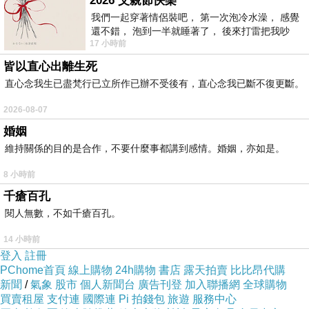
2026 父親節快樂
我們一起穿著情侶裝吧， 第一次泡冷水澡， 感覺
還不錯， 泡到一半就睡著了， 後來打雷把我吵
17 小時前
醒， 手
皆以直心出離生死
直心念我生已盡梵行已立所作已辦不受後有，直心念我已斷不復更斷。
2026-08-07
婚姻
維持關係的目的是合作，不要什麼事都講到感情。婚姻，亦如是。
8 小時前
千瘡百孔
閱人無數，不如千瘡百孔。
星星版
14 小時前
登入
註冊
PChome首頁
線上購物
24h購物
書店
露天拍賣
比比昂代購
新聞
/
氣象
股市
個人新聞台
廣告刊登
加入聯播網
全球購物
買賣租屋
支付連
國際連
Pi 拍錢包
旅遊
服務中心