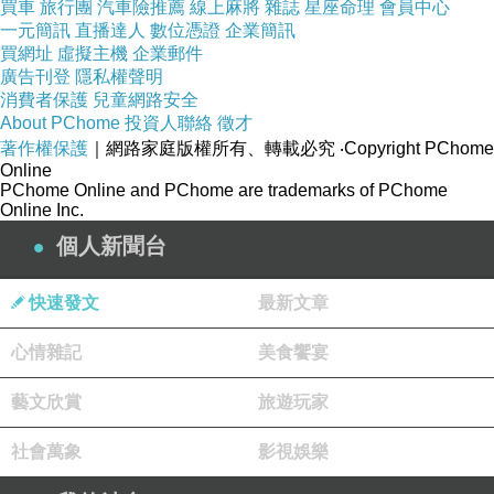
買車
旅行團
汽車險推薦
線上麻將
雜誌
星座命理
會員中心
一元簡訊
直播達人
數位憑證
企業簡訊
買網址
虛擬主機
企業郵件
廣告刊登
隱私權聲明
消費者保護
兒童網路安全
About PChome
投資人聯絡
徵才
著作權保護
｜網路家庭版權所有、轉載必究
‧Copyright PChome
Online
PChome Online and PChome are trademarks of PChome
Online Inc.
個人新聞台
快速發文
最新文章
鑽石版
心情雜記
美食饗宴
藝文欣賞
旅遊玩家
社會萬象
影視娛樂