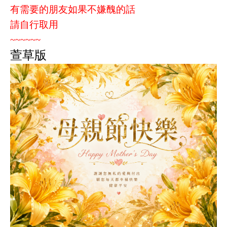
有需要的朋友如果不嫌醜的話
請自行取用
~~~~~~
萱草版