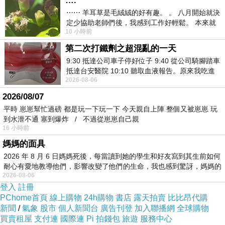
….
苦練懷冰訣和居泠劍訣
⋯⋯ 羊耳草是毛絨絨的好有趣。 。 八月開始就決
定少協助老師們後，我感到工作好輕鬆。 本來就
並在東澤國從軍
10 小時前
不是我的工作啊。 真
表現很好一路晉升
第二次打鐵劑之超混亂的一天
二十歲那年成為東澤大將
9:30 抵達公司車子停好位子 9:40 從公司騎腳踏車
領著東澤軍
抵達台安醫院 10:10 聽取血液報告。原來我吃進
2026-08-06
去的 B12 彌可保並非沒有吸收而是超
迎戰滅了北原後聲勢如日中天的西嶽軍
2026/08/07
初戰癸明大獲全勝
平時 崽崽幫忙過磅 都是玩一下玩一下 今天親自上陣 整個又被崽崽 玩
卻在西嶽軍裡聞見一陣熟悉的霞色花香
到水泄不通 塞到爆炸 / 不過從崽崽自己親
16 小時前
看見一道熟悉的身影
媽媽的面具
是一名臉戴銀色面具的女將
2026 年 8 月 6 日媽媽死後，每當讀到她的學生和好友寫到其生前如何
他想起霞色身上也有同樣的霞色花香
耐心有愛地教導他們，影響改變了他們的生命，我也感到驚訝，媽媽的
2026-08-06
於是下令圍攻對方
登入
註冊
務必生擒那名女將
PChome首頁
線上購物
24h購物
書店
露天拍賣
比比昂代購
女將名喚天誅
新聞
/
氣象
股市
個人新聞台
廣告刊登
加入聯播網
全球購物
買賣租屋
支付連
國際連
Pi 拍錢包
旅遊
服務中心
對於西嶽將領那麼多