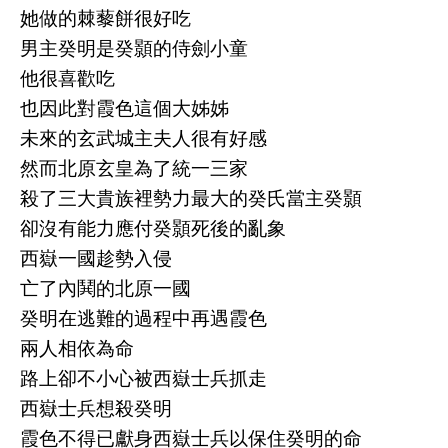
她做的棘藜餅很好吃
男主癸明是癸顥的侍劍小童
他很喜歡吃
也因此對霞色這個大姊姊
未來的玄武城主夫人很有好感
然而北原玄皇為了統一三家
殺了三大貴族裡勢力最大的癸氏當主癸顥
卻沒有能力應付癸顥死後的亂象
西嶽一國趁勢入侵
亡了內鬨的北原一國
癸明在逃難的過程中再遇霞色
兩人相依為命
路上卻不小心被西嶽士兵抓走
西嶽士兵想殺癸明
霞色不得已獻身西嶽士兵以保住癸明的命