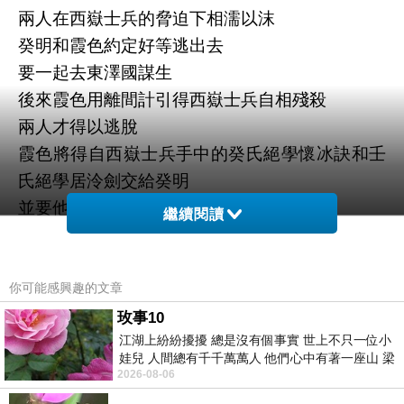
兩人在西嶽士兵的脅迫下相濡以沫
癸明和霞色約定好等逃出去
要一起去東澤國謀生
後來霞色用離間計引得西嶽士兵自相殘殺
兩人才得以逃脫
霞色將得自西嶽士兵手中的癸氏絕學懷冰訣和壬
氏絕學居泠劍交給癸明
並要他去東澤後好好生活
繼續閱讀
年幼的癸明沒有聽出霞色話裡的深意
只開心地要和霞色奔向自由
卻在隔天早上發現霞色不見了
你可能感興趣的文章
她無法拖著汙穢的殘軀苟活於世
玫事10
江湖上紛紛擾擾 總是沒有個事實 世上不只一位小
於是離開癸明在雪地裡剜心自殺
娃兒 人間總有千千萬萬人 他們心中有著一座山 梁
失去霞色的癸明悲痛欲絕
2026-08-06
山佛山泰華衡恆嵩 一山之高
獨自一人前往東澤國