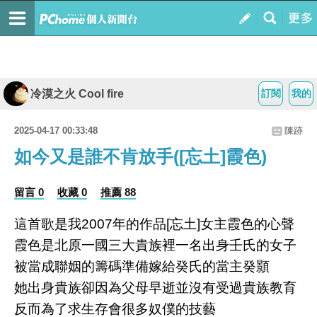
冷漠之火 Cool fire
訂閱
我的
2025-04-17 00:33:48
陳跡
如今又是誰不肯放手([忘土]霞色)
留言 0
收藏 0
推薦 88
這首歌是我2007年的作品[忘土]女主霞色的心聲
霞色是北原一國三大貴族裡一名出身壬氏的女子
被當成聯姻的籌碼準備嫁給癸氏的當主癸顥
她出身貴族卻因為父母早逝並沒有受過貴
族教育
反而為了求生存會很多奴僕的技藝