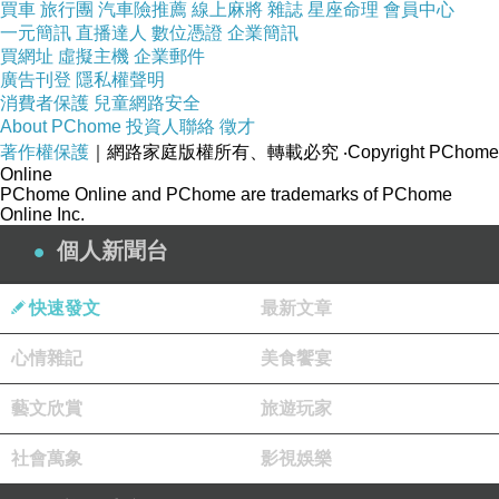
買車
旅行團
汽車險推薦
線上麻將
雜誌
星座命理
會員中心
東澤軍不去對付別人
一元簡訊
直播達人
數位憑證
企業簡訊
買網址
虛擬主機
企業郵件
卻一窩蜂跑來打她感到莫名其妙
廣告刊登
隱私權聲明
於是就被抓了
消費者保護
兒童網路安全
在東澤囚帳裡睡到半夜
About PChome
投資人聯絡
徵才
著作權保護
｜網路家庭版權所有、轉載必究
‧Copyright PChome
癸明親自來了
Online
揭開她的面具
PChome Online and PChome are trademarks of PChome
Online Inc.
果然是霞色那張令癸明朝思暮想的臉
個人新聞台
癸明流下淚來
天誅覺得很奇怪
快速發文
最新文章
為什麼敵方主將會看著她一直哭
心情雜記
美食饗宴
原來霞色體質特異
她是北原之祖共工轉世
藝文欣賞
旅遊玩家
有重生的能力
社會萬象
影視娛樂
死了會再重生
但因為她不是共工本人