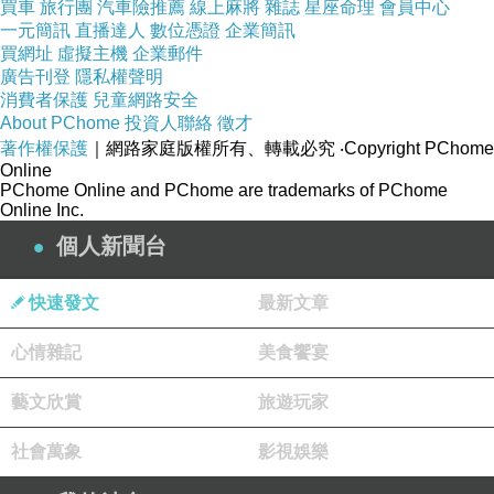
買車
旅行團
汽車險推薦
線上麻將
雜誌
星座命理
會員中心
一元簡訊
直播達人
數位憑證
企業簡訊
買網址
虛擬主機
企業郵件
廣告刊登
隱私權聲明
消費者保護
兒童網路安全
About PChome
投資人聯絡
徵才
著作權保護
｜網路家庭版權所有、轉載必究
‧Copyright PChome
摩斯
Online
2025-04-05 03:02:39
PChome Online and PChome are trademarks of PChome
我最後一句
Online Inc.
是在打啥 看來我有bug了
個人新聞台
哈哈哈哈
更改--
快速發文
最新文章
但是看完這電影解說 有精彩到
心情雜記
美食饗宴
摩斯
2025-04-05 02:59:55
藝文欣賞
旅遊玩家
看了解說
不說腦洞或是虛構
社會萬象
影視娛樂
如真是真實 其實也挺有趣
我們都只是代碼...