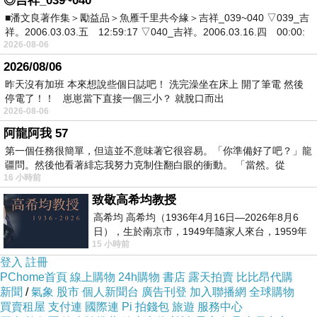
◎吉祥_039~040
■潘文良著作集＞勵益品＞魚雁千里共今緣＞吉祥_039~040 ▽039_吉
祥。2006.03.03.五 12:59:17 ▽040_吉祥。2006.03.16.四 00:00:
2026-08-06
2026/08/06
昨天沒有加班 本來想說些個日誌吧！ 洗完澡坐在床上 開了筆電 然後
停電了！！ 崽崽當下直接一個三小？ 就脫口而出
2026-08-06
(影片是來自youtuber
膠片密語
的解說)
阿龍阿我 57
這劇本好燒腦啊~~~
第一個任務很簡單，但這並不意味著它很容易。「你準備好了吧？」龍
臣妾寫不出來啊~~~
疆問。然後他看著緋忘我努力克制住翻白眼的衝動。 「當然。從
16 小時前
致敬高希均教授
高希均 高希均（1936年4月16日—2026年8月6
日），生於南京市，1949年隨家人來台，1959年
雙車站之行
15 小時前
上一篇：
赴美深造並取得經濟發展博士學位。曾任
登入
註冊
[曼德拉效應]之蠟燭灣奇譚
下一篇：
PChome首頁
線上購物
24h購物
書店
露天拍賣
比比昂代購
新聞
/
氣象
股市
個人新聞台
廣告刊登
加入聯播網
全球購物
買賣租屋
支付連
國際連
Pi 拍錢包
旅遊
服務中心