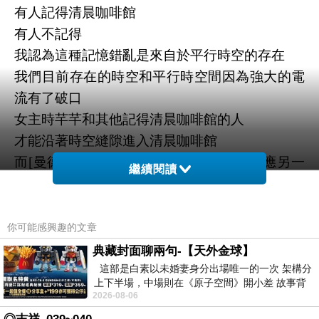
有人記得清晨咖啡館
有人不記得
我認為這種記憶錯亂是來自於
平行時空
的存在
我們目前存在的時空和平行時空間因為強大的電
流有了破口
女主時芊芊和其他記得清晨咖啡館的人
才能沿著時空縫隙進入清晨咖啡館
而[曼德拉效應]這部電影卻給了曼德拉效應另一
繼續閱讀
種解釋---
虛擬世界
的存在
你可能感興趣的文章
典藏封面聊兩句-【天外金球】
這部是白素以未婚妻身分出場唯一的一次 架構分
上下半場，中場則在《原子空間》開小差 故事背
2026-08-06
景影射西藏境外流亡 地下組織