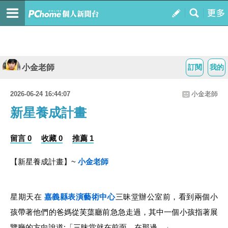
小金老師
訂閱
我的
2026-06-24 16:44:07
小金老師
新星養成計畫
留言 0
收藏 0
推薦 1
【新星養成計畫】~ 
小金老師
星期天在 
嘉義縣表演藝術中心
三昧堂辦公室前，看到兩個小
孩帶著他們的爸媽從芙蕖廳前急急走過，其中一個小孩指著展
覽廳的方向說道:「三昧堂就在前面，在那邊。」