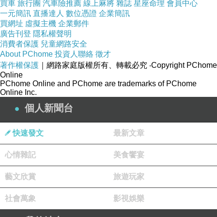
買車
旅行團
汽車險推薦
線上麻將
雜誌
星座命理
會員中心
一元簡訊
直播達人
數位憑證
企業簡訊
他們家住彰化，我跟他爸爸說未來若有機會，有演出都可以讓
買網址
虛擬主機
企業郵件
廣告刊登
隱私權聲明
小孩來體驗。
消費者保護
兒童網路安全
About PChome
投資人聯絡
徵才
著作權保護
｜網路家庭版權所有、轉載必究
‧Copyright PChome
Online
PChome Online and PChome are trademarks of PChome
或許是未來的一顆新星也說不定，小孩就是有無限的可能。
Online Inc.
個人新聞台
快速發文
最新文章
心情雜記
美食饗宴
藝文欣賞
旅遊玩家
社會萬象
影視娛樂