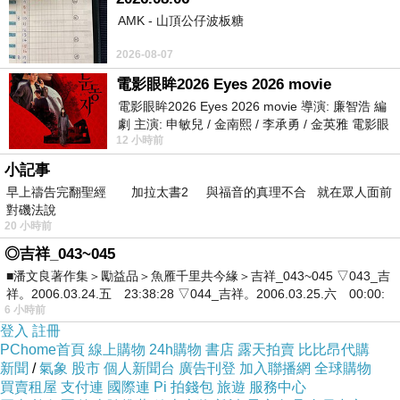
以免費讓民眾玩這麼貴的電視偶的地方。」
AMK - 山頂公仔波板糖
2026-08-07
電影眼眸2026 Eyes 2026 movie
小孩今年大班，九月就要升上國小一年級，能這麼喜歡布袋
電影眼眸2026 Eyes 2026 movie 導演: 廉智浩 編
劇 主演: 申敏兒 / 金南熙 / 李承勇 / 金英雅 電影眼
戲，實在是太好了。
12 小時前
眸2026描述攝影師徐珍因遺
小記事
早上禱告完翻聖經 加拉太書2 與福音的真理不合 就在眾人面前
對磯法說
原本我還要佳君在一旁看著，但那孩子拿偶真的很穩，力量也
20 小時前
夠，所以後來就讓他自己拿著去玩，我們都各自忙各自的事。
◎吉祥_043~045
■潘文良著作集＞勵益品＞魚雁千里共今緣＞吉祥_043~045 ▽043_吉
祥。2006.03.24.五 23:38:28 ▽044_吉祥。2006.03.25.六 00:00:
6 小時前
一個小時後，小孩拿偶來玩我，我問他手會不會痠，他說：
登入
註冊
PChome首頁
線上購物
24h購物
書店
露天拍賣
比比昂代購
『今天這個真的比較重！，不過我下次還想再拿更重的。』
新聞
/
氣象
股市
個人新聞台
廣告刊登
加入聯播網
全球購物
買賣租屋
支付連
國際連
Pi 拍錢包
旅遊
服務中心