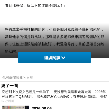
看到那尊偶，所以不知道能不能玩？」
爸爸拿出手機裡拍的照片，小孩是四月嘉義親子藝術節來的，
當時他拿的偶是隨風飄，那尊是多多老師做來讓遊客體驗的戲
偶，但他上週眼睛線被拉斷了，我還沒修好，目前是頭首分離
的狀態。
繼續閱讀
既然是老客人了，我就拿了另一尊空空道人讓小朋友玩。
你可能感興趣的文章
繞了一圈
沒想到上次寫文已經是一年前了。 更沒想到就這麼走著走著，2026年
已經來到了Q3的8月。 那天和好友You約吃飯，有些難為情地說「覺得
爸爸說：「太好了，他上次玩那個藍色的俠客（指隨風飄）舉
12 小時前
了一個多小時，一直說要再來，你們這裡真的是全台灣唯一可
2026.08.06