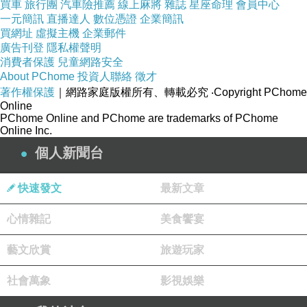
買車
旅行團
汽車險推薦
線上麻將
雜誌
星座命理
會員中心
一元簡訊
直播達人
數位憑證
企業簡訊
買網址
虛擬主機
企業郵件
廣告刊登
隱私權聲明
消費者保護
兒童網路安全
About PChome
投資人聯絡
徵才
著作權保護
｜網路家庭版權所有、轉載必究
‧Copyright PChome
Online
PChome Online and PChome are trademarks of PChome
Online Inc.
個人新聞台
吃冰窘途
上一篇：
快速發文
最新文章
關於武
下一篇：
心情雜記
美食饗宴
藝文欣賞
旅遊玩家
社會萬象
影視娛樂