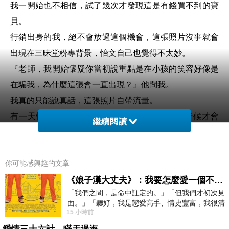
我一開始也不相信，試了幾次才發現這是有錢買不到的寶
貝。
行銷出身的我，絕不會放過這個機會，這張照片沒事就會
出現在三昧堂粉專背景，怡文自己也覺得不太妙。
『老師，我開始懷疑你當初說重點是在小孩的笑容好像是
在騙我，為什麼這張會一直出現？』他問我。
我真的只能說真話，這張照片自帶流量。
有一天怡文跟我說：『老師，你那張帆布什麼時候才會
繼續閱讀
撤，活動都結束很久了，我媽媽也問我是不是有得罪老
師，不然怎麼會……』
你可能感興趣的文章
天地良心呀，王媽媽，臣妾真的是冤枉的，我真的只是想
要流量呀。
《娘子漢大丈夫》：我要怎麼愛一個不存在的人？
「我們之間，是命中註定的。」「但我們才初次見
為了流量我還利用了那張照片去拍了賀年片，還請怡文自
面。」「聽好，我是戀愛高手、情史豐富，我很清
己配口白（當然沒有告知會用那塊帆布當背景），想到真
15 小時前
楚這種感覺，你我之間的那種感覺，現
的就是絕配，果然那影片流量也是爆了。