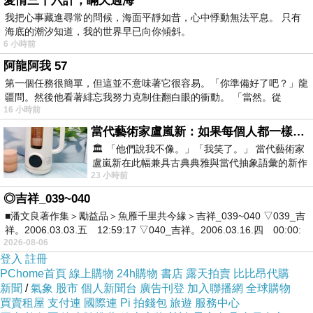
愛情三十六計，瞞天過海
我把心事藏進尋常的問候，海面平靜如昔，心中悸動無法平息。 只有
後來總算芙蕖廳撤展，這塊帆布就要等年底才會再出現。
海底的潮汐知道，我的世界早已向你傾斜。
（怡文大驚！！！）
6 小時前
因為好奇，我去翻了一下2024親子藝術節攝影師的相本，
阿龍阿我 57
第一個任務很簡單，但這並不意味著它很容易。「你準備好了吧？」龍
這張照片的拍攝者是 蒼瀧煙呢（分攤掉我一半的罪惡感，
疆問。然後他看著緋忘我努力克制住翻白眼的衝動。 「當然。從
壓力頓消）。
16 小時前
最後，要感謝王怡文自2013年至今13年的陪伴，從小孩長
當代藝術家盧嵐新：如果每個人都一樣，這世界該有多無聊？
成大人，還是三昧堂的中流砥柱之一。
🏛️ 「他們說我不像。」「我笑了。」 當代藝術家
盧嵐新在此幅兼具古典典雅與當代抽象語彙的新作
遲了一天發文，老師自罰三杯可爾必思，祝王怡文生日快
23 小時前
中，以沈靜的藍色空間為背景，描繪了
樂！！
◎吉祥_039~040
＃三昧堂
■潘文良著作集＞勵益品＞魚雁千里共今緣＞吉祥_039~040 ▽039_吉
祥。2006.03.03.五 12:59:17 ▽040_吉祥。2006.03.16.四 00:00:
2026-08-06
登入
註冊
PChome首頁
線上購物
24h購物
書店
露天拍賣
比比昂代購
新聞
/
氣象
股市
個人新聞台
廣告刊登
加入聯播網
全球購物
買賣租屋
支付連
國際連
Pi 拍錢包
旅遊
服務中心