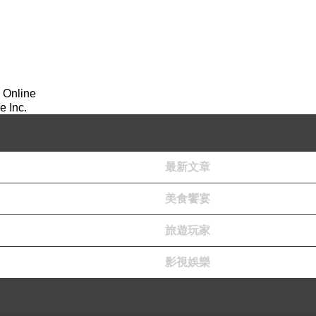
上出面個景色仲要係海景兼望住澳門～！！
我一個好期待
o既夢想啦~！！
空間屬於自己～？！
 Online
煩音
o既
感覺啦~！！
 Inc.
機動遊戲啦。。。
最新文章
同埋行下啦~？！
歷同埋回憶啦~！！
美食饗宴
旅遊玩家
下行裝就回程返香港啦。。。
影視娛樂
成全個行程~！！