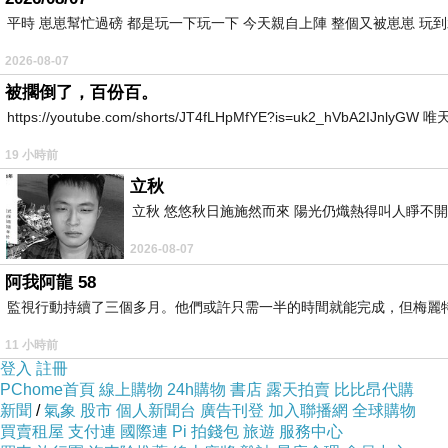
平時 崽崽幫忙過磅 都是玩一下玩一下 今天親自上陣 整個又被崽崽 玩
今年由阿仔負責安排同處理晒所有野，當然我都知
2026-08-07
因為是次我地會一同出發到珠海橫琴到行下玩下，
被擱倒了，百份百。
下午大約兩點左右會合埋我之後，就正式開始去經
https://youtube.com/shorts/JT4fLHpMfYE?is=uk2_hVbA2IJnlyG
19 小時前
雖然佢係大陸地方啦，不過唔知係咪新發展加上又
立秋
至少我地都見到好多野都仲係好新淨啦，加上今次
立秋 悠悠秋日施施然而來 陽光仍熾熱得叫人睜不
呢度唔算好人多但都叫做方便啦，事因我地無論係
2026-08-07
阿我阿龍 58
雖然我地今次主打都係call車去唔同地方，不過我
監視行動持續了三個多月。他們或許只需一半的時間就能完成，但梅麗
加上佢ｄ野食、服務同環境又算好好添啦，整體o
11 小時前
及後我地就去左附近一個新商場到行個圈啦，而呢
登入
註冊
及後我地就返去酒店到提早食蛋糕慶祝啦，至於佈
PChome首頁
線上購物
24h購物
書店
露天拍賣
比比昂代購
新聞
/
氣象
股市
個人新聞台
廣告刊登
加入聯播網
全球購物
買賣租屋
支付連
國際連
Pi 拍錢包
旅遊
服務中心
至於是次酒店房間都真係非常之大間啦，而阿仔就