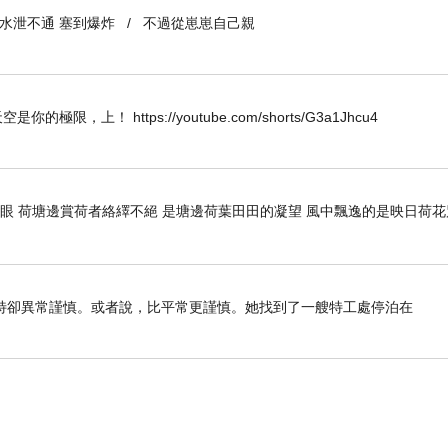
到水泄不通 塞到爆炸 / 不過從崽崽自己親
道君怡都會幫手一齊揀下嚕～？！
畢竟我地都未去過呢個地方嘛～？！
港珠澳口岸向目的地進發喇~！！
W 唯天空是你的極限，上！ https://youtube.com/shorts/G3a1Jhcu4
係由澳門負責管理所以都幾好～！！
阿仔又安排左間渡錯o既酒店呀～！！
開眼 荷塘邊賞荷者絡繹不絕 是塘邊荷葉田田的凝望 風中飄逸的是映日荷
去食野定行街都唔算要去到好遠~？！
地今次首日慶生晚飯個地方真係唔錯~！！
特卻異常謹慎。或者說，比平常更謹慎。她找到了一艘特工處停泊在
黎講呢一餐慶生飯都真係好抵食囉～！！
度都係參考左澳門o既一ｄ萄式建築呀~！！
置方面就於中午時間簡單咁準備好晒喇~！！
幫我地安排左兩間房去入住呀。。。