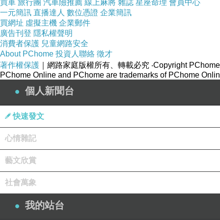
買車
旅行團
汽車險推薦
線上麻將
雜誌
星座命理
會員中心
我自己一個首次可以獨霸一間500呎o既大房，加
一元簡訊
直播達人
數位憑證
企業簡訊
買網址
虛擬主機
企業郵件
一直都好希望自己可以獨處一下
o既我，今次都叫做完成左
廣告刊登
隱私權聲明
消費者保護
兒童網路安全
About PChome
投資人聯絡
徵才
事因一直生活都非常之忙碌又煩，所以我好多時都好希望可以有一個寧靜
著作權保護
｜網路家庭版權所有、轉載必究
‧Copyright PChome
雖然呢度唔係我自己真正
o既
屋企啦，不過我起碼都叫做可以一試到呢種冇
PChome Online and PChome are trademarks of PChome Online
個人新聞台
至於第二日就一行人去左長隆
o既水上樂園到玩下，雖然我地都唔係主打玩
快速發文
不過有小朋友都係需要陪下佢去ｄ有童真
o既地方玩下，當然大人都係陪下
而我地除左係志在一齊去玩下之餘，同時都希望大家可以一同創造更多新經
心情雜記
藝文欣賞
完左所有計劃晒
o既行程之後，我地就折返酒店輕鬆玩一陣兼整理
社會萬象
夜晚同阿仔佢地一齊簡單咁食埋個晚飯之後，佢同我又傾左一陣計就正式完
我的站台