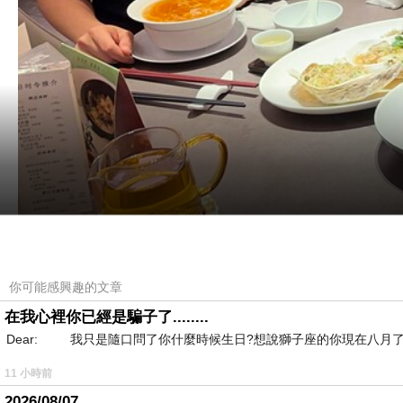
你可能感興趣的文章
在我心裡你已經是騙子了........
Dear: 我只是隨口問了你什麼時候生日?想說獅子座的你現在八月了
今年決定左搞一次兩日一夜生日之旅，而且重點係
11 小時前
日前先同孫仔補祝完佢生日，事隔左一日之後就到
2026/08/07