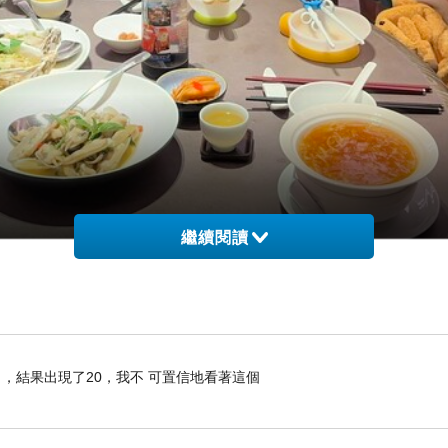
繼續閱讀
，結果出現了20，我不 可置信地看著這個
同阿仔佢地一齊去玩下呀～！！
我生日之旅計劃要開始～！！