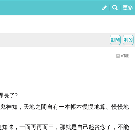
訂閱
我的
幻塵
課長了?
鬼神知，天地之間自有一本帳本慢慢地算、慢慢地
髓知味，一而再再而三，那就是自己起貪念了，不能