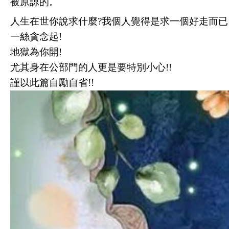
被原諒的。
人生在世你說求什麼?我個人覺得是求一個好走而已!
一絲貪念起!
地獄為你開!
尤其身在公部門的人更是要特別小心!!
謹以此篇自勵自省!!