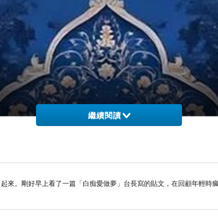
繼續閱讀
了起來。剛好早上看了一篇「白痴愛做夢」台長寫的貼文，在回顧年輕時