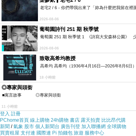
柒參貳▎老宅2 / 6
老宅2 / 6 - 你們帶我出來了「妳為什麼把我
2026-08-06
葡萄園詩刊 251 期 秋季號
葡萄園 251 期 秋季號 1 《詩寫大安森林公園
2026-08-06
致敬高希均教授
高希均 高希均（1936年4月16日—2026年8月
18 小時前
◎專家與頭銜
■寓言故事 ◎專家與頭銜 ⊕潘文良
11 小時前
登入
註冊
PChome首頁
線上購物
24h購物
書店
露天拍賣
比比昂代購
新聞
/
氣象
股市
個人新聞台
廣告刊登
加入聯播網
全球購物
買賣租屋
支付連
國際連
Pi 拍錢包
旅遊
服務中心