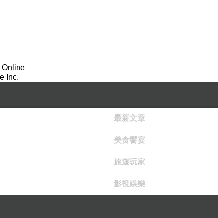
 Online
 Inc.
最新文章
美食饗宴
旅遊玩家
影視娛樂