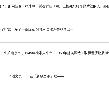
留在裡面？」那句話像一根冰刺，懸在群組頂端。三樓死死盯著照片裡的人。那
》 少了喧囂，多了一份綠意 難能可貴水泥叢林多出一
6日），生於南京市，1949年隨家人來台，1959年赴美深造並取得經濟發展
 在「新創之谷」裡——