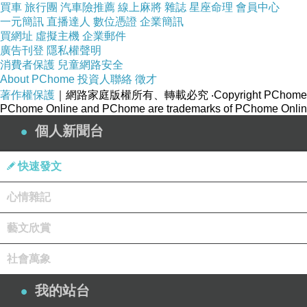
買車
旅行團
汽車險推薦
線上麻將
雜誌
星座命理
會員中心
一元簡訊
直播達人
數位憑證
企業簡訊
買網址
虛擬主機
企業郵件
廣告刊登
隱私權聲明
消費者保護
兒童網路安全
About PChome
投資人聯絡
徵才
著作權保護
｜網路家庭版權所有、轉載必究
‧Copyright PChome
PChome Online and PChome are trademarks of PChome Online
個人新聞台
快速發文
心情雜記
藝文欣賞
社會萬象
我的站台