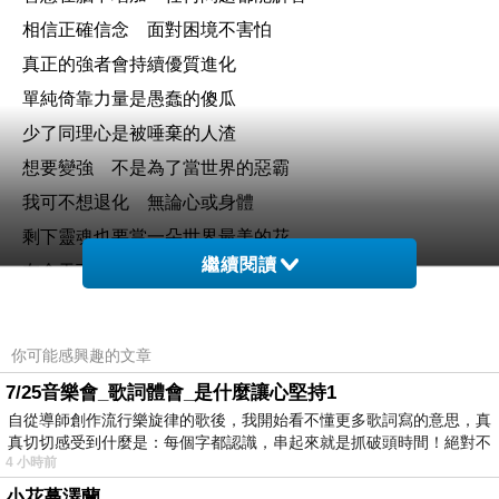
相信正確信念 面對困境不害怕
真正的強者會持續優質進化
單純倚靠力量是愚蠢的傻瓜
少了同理心是被唾棄的人渣
想要變強 不是為了當世界的惡霸
我可不想退化 無論心或身體
剩下靈魂也要當一朵世界最美的花
繼續閱讀
在全天下 盛開吧！
微笑是溫柔的無聲話語
你可能感興趣的文章
勝過所有嘈雜怒氣
7/25音樂會_歌詞體會_是什麼讓心堅持1
我要用雙手創造幸福的天堂
自從導師創作流行樂旋律的歌後，我開始看不懂更多歌詞寫的意思，真
真切切感受到什麼是：每個字都認識，串起來就是抓破頭時間！絕對不
第一步就是阻絕地獄
4 小時前
嫉妒的嘴臉 仇恨的心 把這些都丟棄
小花蔓澤蘭