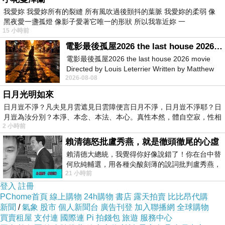
想要進化 必須靠自己 去惡 揚善
我愛妳 我愛妳所有的裂縫 所有風吹過後顫抖的葉脈 我愛妳的柔弱 像
黑夜愛一盞孤燈 像影子愛著它唯一的形狀 所以我靠近妳 一
需要莫大的勇氣 展現最好的德行
15 小時前
優質人類 絕對大受歡迎
電影最後孤屋2026 the last house 2026 movie
電影最後孤屋2026 the last house 2026 movie
想要變強 不是為了當世界的惡霸
Directed by Louis Leterrier Written by Matthew
2026-08-08
Robinson Starring Greta Lee Wa
我可不想退化 無論心或身體
日月光明如來
剩下靈魂也要當一朵世界最美的花
日月豈不淨？凡夫見月雲遮見日雲障便言日月不淨，日月豈不淨耶？日
在全天下 盛開吧！
月豈為汝分別？本淨、本念、本法、本心。真性本然，體自空寂，性相
2 小時前
賴清德怒批盧秀燕，就是徹頭徹尾的心虛
賴清德大總統，我覺得你好像說錯了！你在台中替
何欣純輔選，用各種尖酸刻薄的說詞批判盧秀燕，
21 小時前
罵她施政滿意度輸給陳其邁，甚至還說盧
聊聊
上一篇：
登入
註冊
PChome首頁
線上購物
24h購物
書店
露天拍賣
比比昂代購
新聞
/
氣象
股市
個人新聞台
廣告刊登
加入聯播網
全球購物
買賣租屋
支付連
國際連
Pi 拍錢包
旅遊
服務中心