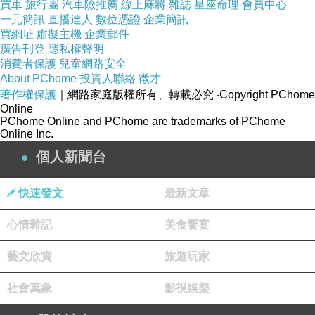
買車
旅行團
汽車險推薦
線上麻將
雜誌
星座命理
會員中心
一元簡訊
直播達人
數位憑證
企業簡訊
買網址
虛擬主機
企業郵件
廣告刊登
隱私權聲明
消費者保護
兒童網路安全
About PChome
投資人聯絡
徵才
著作權保護
｜網路家庭版權所有、轉載必究
‧Copyright PChome
Online
PChome Online and PChome are trademarks of PChome
Online Inc.
個人新聞台
快速發文
最新文章
心情雜記
美食饗宴
藝文欣賞
旅遊玩家
社會萬象
影視娛樂