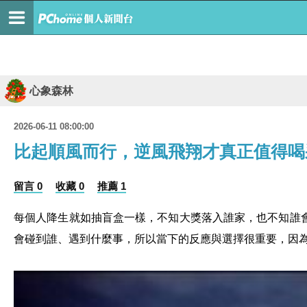
心象森林
2026-06-11 08:00:00
比起順風而行，逆風飛翔才真正值得喝
留言 0
收藏 0
推薦 1
每個人降生就如抽盲盒一樣，不知大獎落入誰家，也不知誰
會碰到誰、遇到什麼事，所以當下的反應與選擇很重要，因