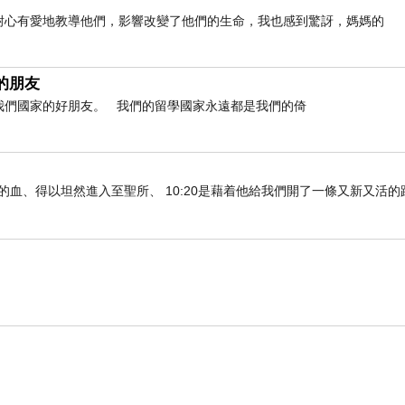
，甚至還扭曲事實，落井下石。一般要判定一件事，不是應該將
前如何耐心有愛地教導他們，影響改變了他們的生命，我也感到驚訝，媽媽的
的朋友
是我們國家的好朋友。 我們的留學國家永遠都是我們的倚
親民風趣的人，對他印象也不錯。
工程師和老師，尤其媽媽還是當地望族，連家族的姻親也是實力雄
們既因耶穌的血、得以坦然進入至聖所、 10:20是藉着他給我們開了一條又新又活
，待公司上軌道穩定了，哥哥便回台開餐廳並就近照顧父母。
在講他回台帶父母吃美食或體驗事物，卻很少提到哥哥。