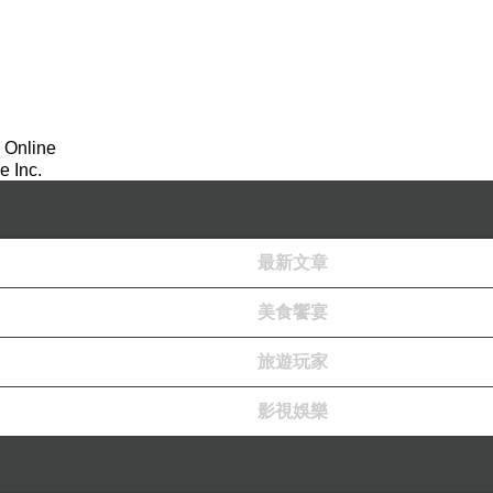
 Online
 Inc.
最新文章
美食饗宴
旅遊玩家
影視娛樂