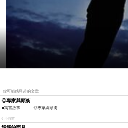
你可能感興趣的文章
◎專家與頭銜
■寓言故事 ◎專家與頭銜 ⊕潘文良
因此，我們知道真正的本事是靠自己關鍵的選擇，其餘則靠
6 小時前
大相反。
媽媽的面具