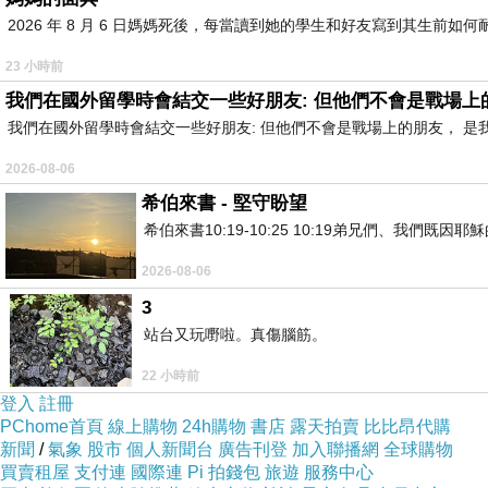
許多人喜歡錦上添花，卻鮮少人雪中送炭，不送炭也就罷了
2026 年 8 月 6 日媽媽死後，每當讀到她的學生和好友寫到其生
只選擇他們看到的、相信的。
23 小時前
【努力的人很多，但得到的肯定與讚賞卻大不同】
我們在國外留學時會結交一些好朋友: 但他們不會是戰場上
我們在國外留學時會結交一些好朋友: 但他們不會是戰場上的朋友， 
先說一下，我會寫這篇文章源自於黃仁勳。
一開始我對黃仁勳沒有什麼特別好惡，但知道他是個有為且
2026-08-06
希伯來書 - 堅守盼望
最近他又來台，我爸看到他一些報導資料，才知道他父母是
希伯來書10:19-10:25 10:19弟兄們、我
家，後來父母也一起過去美國。長大後，兄弟倆也開了公司
很多時候，新聞報導礙於時長篇幅，只能講得很表面，時常
2026-08-06
3
站台又玩嘢啦。真傷腦筋。
22 小時前
登入
註冊
PChome首頁
線上購物
24h購物
書店
露天拍賣
比比昂代購
新聞
/
氣象
股市
個人新聞台
廣告刊登
加入聯播網
全球購物
買賣租屋
支付連
國際連
Pi 拍錢包
旅遊
服務中心