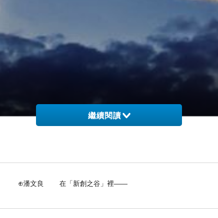
繼續閱讀
 在「新創之谷」裡——
運氣，那麼由此來看，「
比起順風而行，逆風飛翔才真正值得喝