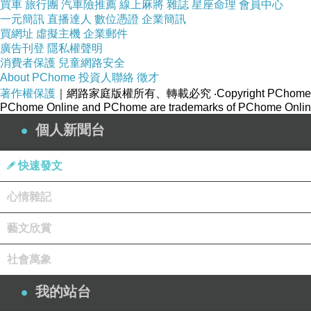
買車
旅行團
汽車險推薦
線上麻將
雜誌
星座命理
會員中心
一元簡訊
直播達人
數位憑證
企業簡訊
買網址
虛擬主機
企業郵件
廣告刊登
隱私權聲明
消費者保護
兒童網路安全
About PChome
投資人聯絡
徵才
著作權保護
｜網路家庭版權所有、轉載必究
‧Copyright PChome
PChome Online and PChome are trademarks of PChome Online
個人新聞台
快速發文
心情雜記
藝文欣賞
社會萬象
我的站台