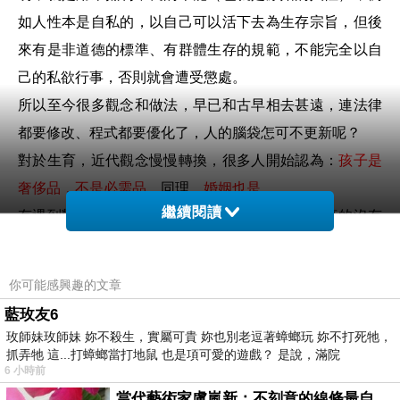
如人性本是自私的，以自己可以活下去為生存宗旨，但後
來有是非道德的標準、有群體生存的規範，不能完全以自
己的私欲行事，否則就會遭受懲處。
所以至今很多觀念和做法，早已和古早相去甚遠，連法律
都要修改、程式都要優化了，人的腦袋怎可不更新呢？
對於生育，近代觀念慢慢轉換，很多人開始認為：
孩子是
奢侈品，不是必需品。
同理，
婚姻也是
。
繼續閱讀
有遇到對的人，締結一段良緣婚姻，是幸福；若真的沒有
遇到對的人，也沒關係，至少能為自己的人生負責就好，
也是另一種幸福。
你可能感興趣的文章
幸福不會只有一種公式，看看全世界這麼多人結婚，真的
藍玫友6
有每個人都得到幸福嗎？事實上並沒有，有人反而因為婚
玫師妹玫師妹 妳不殺生，實屬可貴 妳也別老逗著蟑螂玩 妳不打死牠，
姻而不幸，又或是本來素質就不是很好的人，加上婚姻之
抓弄牠 這...打蟑螂當打地鼠 也是項可愛的遊戲？ 是說，滿院
6 小時前
後更不幸，也害了更多的人。
當代藝術家盧嵐新：不刻意的線條最自由，讓色彩流動、筆觸自己說話