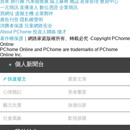
買車
旅行團
汽車險推薦
線上麻將
雜誌
星座命理
會員中心
所以，人要早點認清現實，不要再被古早的洗腦觀念誤一
一元簡訊
直播達人
數位憑證
企業簡訊
生，以前的人會叫你拚命生，為的是開枝散葉、增產報
買網址
虛擬主機
企業郵件
廣告刊登
隱私權聲明
國，那是為了家族和國家的利益，不是「你」的利益，講
消費者保護
兒童網路安全
直接一點，以前的女性就是生產工具，不想結婚也得結
About PChome
投資人聯絡
徵才
著作權保護
｜網路家庭版權所有、轉載必究
‧Copyright PChome
（應該說是買賣交易）、不想生也得生，這樣的人生算什
Online
麼呢？跟牧場被迫懷孕擠奶的乳牛有何兩樣？而且乳牛還
PChome Online and PChome are trademarks of PChome
Online Inc.
不用工作、帶小孩、做家事、伺候公婆，真的是人不如畜
個人新聞台
牲。
快速發文
最新文章
心情雜記
美食饗宴
藝文欣賞
旅遊玩家
社會萬象
影視娛樂