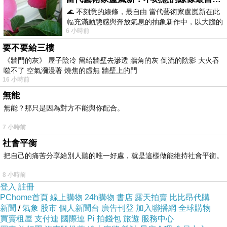
🌊 不刻意的線條，最自由 當代藝術家盧嵐新在此
幅充滿動態感與奔放氣息的抽象新作中，以大膽的
6 小時前
藍色顏料在白色畫布上揮灑、壓印與流淌
要不要給三樓
《牆門的灰》 屋子陰冷 留給牆壁去滲透 牆角的灰 倒流的陰影 大火吞
噬不了 空氣瀰漫著 燒焦的虛無 牆壁上的門
16 小時前
無能
無能？那只是因為對方不能與你配合。
7 小時前
社會平衡
或許有人會問：人生不結婚，可能會有孤獨、沒人孝順…
把自己的痛苦分享給別人聽的唯一好處，就是這樣做能維持社會平衡。
等遺憾，那怎麼辦？
8 小時前
不如反過來問：
結了婚的人，都有兒孫奉養、享天倫之樂
登入
註冊
PChome首頁
線上購物
24h購物
書店
露天拍賣
比比昂代購
嗎？
社會上獨居老人多的是，送到安養院也不少，這和結
新聞
/
氣象
股市
個人新聞台
廣告刊登
加入聯播網
全球購物
不結婚、生不生子有直接關係嗎？其實並沒有。
買賣租屋
支付連
國際連
Pi 拍錢包
旅遊
服務中心