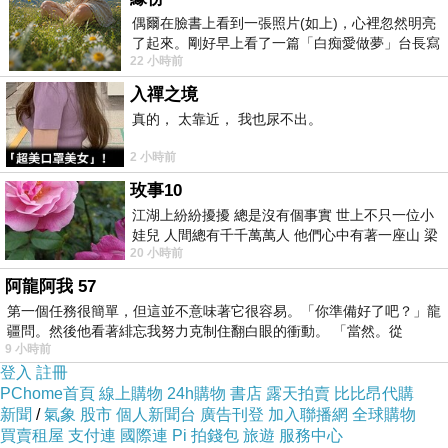
偶爾在臉書上看到一張照片(如上)，心裡忽然明亮
我提早至少三天以上用line預約搬運家具，也談好價格和確
了起來。剛好早上看了一篇「白痴愛做夢」台長寫
定時間地點，還因應客服要求提早，也盡量配合了提早一
22 小時前
的貼文，在回顧年輕時瘋狂愛上
小時（我可是從外縣市趕來的）。
入禪之境
為求保險也請客服提前聯繫我做最後確認，客服也承諾
真的， 太靠近， 我也尿不出。
「前一天會再通知是否會準時」。
2 小時前
到了前一天，我下班後才驚覺怎麼一整天都沒line或簡訊通
玫事10
知，連給當天執勤人員姓名和聯絡電話也沒有，於是我趕
江湖上紛紛擾擾 總是沒有個事實 世上不只一位小
娃兒 人間總有千千萬萬人 他們心中有著一座山 梁
在6點半左右就傳line詢問明天派員狀況與時間（他們表定7
20 小時前
山佛山泰華衡恆嵩 一山之高
點下班），結果不讀不回。
阿龍阿我 57
最後我只好無奈再傳訊息：「請於早上8點半營業時立即回
第一個任務很簡單，但這並不意味著它很容易。「你準備好了吧？」龍
疆問。然後他看著緋忘我努力克制住翻白眼的衝動。 「當然。從
覆我。」
9 小時前
並提醒他們明明有說要通知卻沒有，讓我很困擾，希望客
登入
註冊
PChome首頁
線上購物
24h購物
書店
露天拍賣
比比昂代購
服可以理解他們這樣沒有履行承諾造成我困擾（因為我還
新聞
/
氣象
股市
個人新聞台
廣告刊登
加入聯播網
全球購物
必須聯繫安排其他人及事項），最後我還特別說「希望明
買賣租屋
支付連
國際連
Pi 拍錢包
旅遊
服務中心