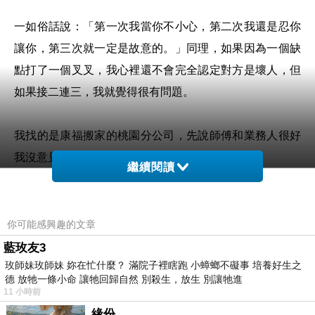
一如俗話說：「第一次我當你不小心，第二次我還是忍你
讓你，第三次就一定是故意的。」同理，如果因為一個缺
點打了一個叉叉，我心裡還不會完全認定對方是壞人，但
如果接二連三，我就覺得很有問題。
我找的是康福搬家的桃園分公司，先說師傅和業務人很好
我沒意見，但
客服真的太差勁了！
繼續閱讀
因為事情發生得有點多且長，姑且分成【
客訴前
】和【客
訴後】來說。
你可能感興趣的文章
藍玫友3
玫師妹玫師妹 妳在忙什麼？ 滿院子裡瞎跑 小蟑螂不礙事 培養好生之
【客訴前】
德 放牠一條小命 讓牠回歸自然 別殺生，放生 別讓牠進
11 小時前
一、光要求客戶配合，自己承諾卻做不到
緣份