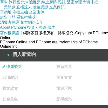
買車
旅行團
汽車險推薦
線上麻將
雜誌
星座命理
會員中心
天一早可以給我一個滿意的答覆」。
一元簡訊
直播達人
數位憑證
企業簡訊
買網址
虛擬主機
企業郵件
廣告刊登
隱私權聲明
消費者保護
兒童網路安全
About PChome
投資人聯絡
徵才
著作權保護
｜網路家庭版權所有、轉載必究
‧Copyright PChome
Online
PChome Online and PChome are trademarks of PChome
Online Inc.
個人新聞台
快速發文
最新文章
心情雜記
美食饗宴
藝文欣賞
旅遊玩家
社會萬象
影視娛樂