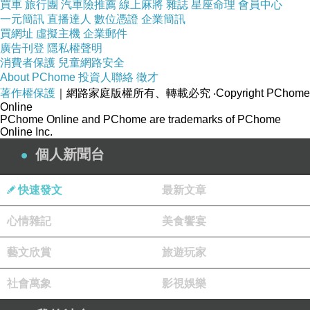
買車
旅行團
汽車險推薦
線上麻將
雜誌
星座命理
會員中心
一元簡訊
直播達人
數位憑證
企業簡訊
買網址
虛擬主機
企業郵件
廣告刊登
隱私權聲明
消費者保護
兒童網路安全
About PChome
投資人聯絡
徵才
著作權保護
｜網路家庭版權所有、轉載必究
‧Copyright PChome
Online
PChome Online and PChome are trademarks of PChome
Online Inc.
個人新聞台
快速發文
最新文章
心情雜記
美食饗宴
藝文欣賞
旅遊玩家
社會萬象
影視娛樂