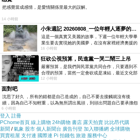
把感覺當成感情，是愛情關係里最大的誤解。
14 小時前
小朱週記 20260808_一位年輕人逐夢的真實故事
這是一個真實又美麗的故事，下週一位年輕大學畢
業生要去實現她的美國夢，在沒有家裡經濟奧援的
16 小時前
情況下，靠著自我努力工作累積出國基
狂砍公視預算，民進黨一哭二鬧三上吊
嚴審預算，是我們與民眾黨共同合作，只要遇到不
合理的預算，當然一定會砍或是凍結，最近文化部
12 小時前
要編列公視和Taiwan plus預算，在110年
面對吧
沈思了好久 ，所有的錯都是自己造成的，自己不要去接觸就沒有後
續，因為自己不知輕重，以為無所謂出風頭，到頭出問題自己要承擔怨
6 小時前
不
登入
註冊
PChome首頁
線上購物
24h購物
書店
露天拍賣
比比昂代購
新聞
/
氣象
股市
個人新聞台
廣告刊登
加入聯播網
全球購物
買賣租屋
支付連
國際連
Pi 拍錢包
旅遊
服務中心