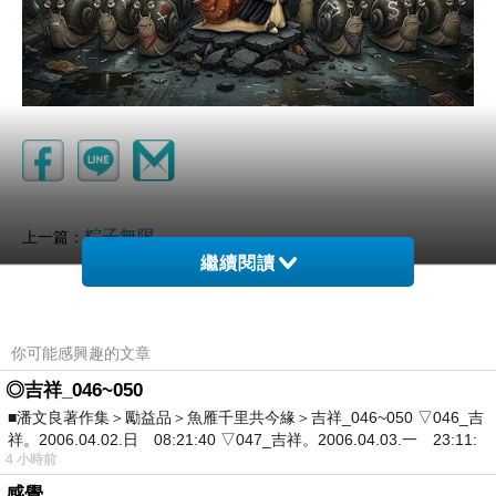
粽子無限
上一篇：
繼續閱讀
歲月靜好
下一篇：
你可能感興趣的文章
◎吉祥_046~050
■潘文良著作集＞勵益品＞魚雁千里共今緣＞吉祥_046~050 ▽046_吉
祥。2006.04.02.日 08:21:40 ▽047_吉祥。2006.04.03.一 23:11:
4 小時前
感覺