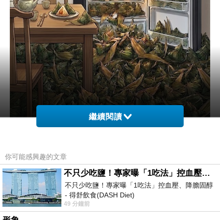
繼續閱讀
你可能感興趣的文章
不只少吃鹽！專家曝「1吃法」控血壓、降膽固醇 - 得舒飲食(DASH Diet)
不只少吃鹽！專家曝「1吃法」控血壓、降膽固醇
加油圖
上一篇：
- 得舒飲食(DASH Diet)
準備好了
下一篇：
49 分鐘前
https://www.facebook.com/dietitiansophia/posts/p