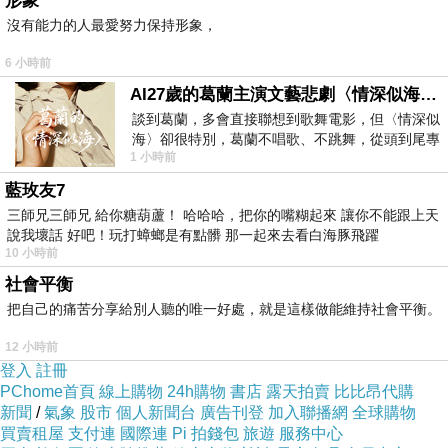
形象
沒有能力的人最愛努力保持形象，
6 小時前
AI27歲的葛蘭主演文藝悲劇〈情深似海〉 #戀上老電影 #葛蘭 #粟子
談到葛蘭，多會直接聯想到歌舞電影，但〈情深似
海〉卻很特別，葛蘭不唱歌、不跳舞，從頭到尾專
1 小時前
心演戲。拍攝期間，經常工作超過12個鐘
藍玫友7
三師兄三師兄 給你糖葫蘆！ 哈哈哈，把你的嘴糊起來 讓你不能跟上天
說我壞話 好吧！玩打蟑螂是有點髒 那一起來去看白海豚飛躍
10 小時前
社會平衡
把自己的痛苦分享給別人聽的唯一好處，就是這樣做能維持社會平衡。
12 小時前
登入
註冊
PChome首頁
線上購物
24h購物
書店
露天拍賣
比比昂代購
新聞
/
氣象
股市
個人新聞台
廣告刊登
加入聯播網
全球購物
買賣租屋
支付連
國際連
Pi 拍錢包
旅遊
服務中心