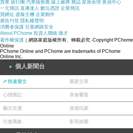
買車
旅行團
汽車險推薦
線上麻將
雜誌
星座命理
會員中心
一元簡訊
直播達人
數位憑證
企業簡訊
買網址
虛擬主機
企業郵件
廣告刊登
隱私權聲明
消費者保護
兒童網路安全
About PChome
投資人聯絡
徵才
著作權保護
｜網路家庭版權所有、轉載必究
‧Copyright PChome
Online
PChome Online and PChome are trademarks of PChome
Online Inc.
個人新聞台
快速發文
最新文章
心情雜記
美食饗宴
藝文欣賞
旅遊玩家
社會萬象
影視娛樂