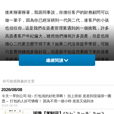
後來聊著聊著，我跟同事說，你擔任客戶的財務顧問可以
做一輩子，因為你已經深耕到一代與二代，連客戶的小孩
也信任你...這是我們在資產管理業遇到的一個挑戰，許多
高資產客戶年紀偏大，雖然他們擁有許多資產，但是也很
擔心二代要怎麼守得下來？如果二代沒有提早學習，可能
只是覺得錢很多很好花，但是卻不知這些累積下來的資產
是經過多年的維護才有今天的成果！所以我看我的同事身
繼續閱讀
兼理財導師，會鼓勵客戶拉著二代一起來學習理財，因為
市場隨時充斥著機會與風險，這些都需要經驗的累積，投
你可能感興趣的文章
資理財並不是不承擔風險，而是要學習與風險並存與管理
2026/08/08
風險。
今天一早到公司 哇~ 打包清的好乾淨啊！ 但上班前 崽崽到現場掃一圈
恩～ 打包的人好可憐喔！ 因為不用一個小時 崽崽又搞到水
2026-08-08
今年投資市場很火熱，金管會為了發展台灣成為亞洲資產
認識【苯騈芘】(ㄅㄣˇ ㄆㄧㄢˊ ㄆ一ˊ)