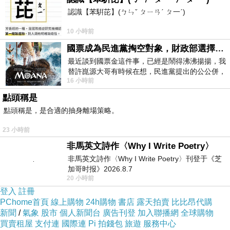
管理中心，做了很多新的嘗試，其中高雄金融專區就是其
認識【苯騈芘】(ㄅㄣˇ ㄆㄧㄢˊ ㄆ一ˊ)
中之一。金管會鼓勵金融業者在金融專區引進創新的商品
10 小時前
與服務，國外有所謂的EAM(External Asset Manager)就是獨
國票成為民進黨掏空對象，財政部選擇性失憶
立的財務顧問，類似高資產客戶的金融管家。過去客戶在
最近談到國票金這件事，已經是鬧得沸沸揚揚，我
國內只能透過私銀(Private Bank)得到頂尖的顧問服務，但
替許崑源大哥有時候在想，民進黨提出的公公併，
是私銀顧問終究隸屬於單一銀行，反觀EAM可以跟多家PB
16 小時前
其實就是想要國庫通黨庫，鬧出最大的醜
點頭稱是
或金融機構合作，為客戶篩選最適合往來的銀行與理財工
點頭稱是，是合適的抽身離場策略。
具，可以擔任財務規劃與執行者的角色，所以理念上EAM
更趨向於站在客戶的立場，以維護客戶的權益優先。
23 小時前
非馬英文詩作〈Why I Write Poetry〉
非馬英文詩作〈Why I Write Poetry〉刊登于《芝
所以我跟同事說，他能獲得客戶完全地信任，等他退休之
加哥时报》2026.8.7
後，如果台灣EAM越來越成熟，未來也可以轉往EAM發
20 小時前
登入
註冊
展，變成客戶終身信賴的金融管家。事實上，這也是台灣
PChome首頁
線上購物
24h購物
書店
露天拍賣
比比昂代購
目前很欠缺的高端服務，雖然客戶可以跟多家金融機構往
新聞
/
氣象
股市
個人新聞台
廣告刊登
加入聯播網
全球購物
買賣租屋
支付連
國際連
Pi 拍錢包
旅遊
服務中心
來，但是台灣許多金融機構仍以獲得交易手續費優先，導