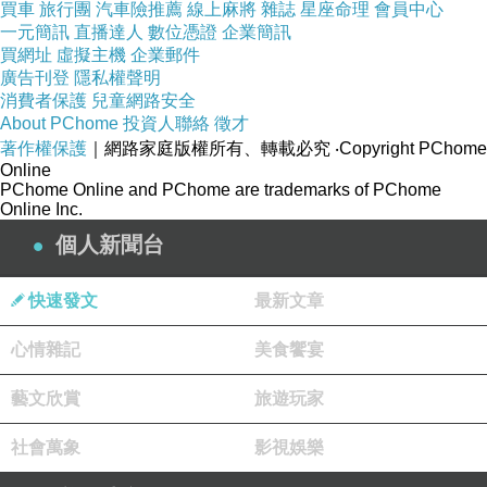
買車
旅行團
汽車險推薦
線上麻將
雜誌
星座命理
會員中心
致客戶被建議高頻交易或是購買不適合的商品，倘若有了
一元簡訊
直播達人
數位憑證
企業簡訊
買網址
虛擬主機
企業郵件
EAM的專業與獨立性，就可以解決高資產客戶理財的痛
廣告刊登
隱私權聲明
點。而且，資產傳承是高資產持續要面對的課題，如果未
消費者保護
兒童網路安全
About PChome
來開放EAM到非金融機構，舉凡法律和會計稅務等專業背
投資人聯絡
徵才
著作權保護
｜網路家庭版權所有、轉載必究
‧Copyright PChome
景融入EAM角色，讓台灣追上香港與新加坡的步伐，無論
Online
PChome Online and PChome are trademarks of PChome
是高雄金融專區或是EAM都是跨出很重要的一步。
Online Inc.
個人新聞台
快速發文
最新文章
小朱週記 20260430_反思停利是否做錯了？
上一篇：
心情雜記
美食饗宴
小朱週記 20260718_韓國散戶跌大跤給我們的啟示
下一篇：
藝文欣賞
旅遊玩家
社會萬象
影視娛樂