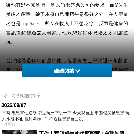
讓他有點不知所措，所以尚未答應公司的要求；而Y先生
是多才多藝，除了本身自己開店生意很好之外，在人壽業
務也是Top Sales，所以在收入上不愁吃穿，反而是健康的
警訊提醒他過去太勞累，他只想好好休息陪太太四處遊
玩。
台灣雖然退休年齡是65歲，但是實際上平均退休年齡更
早，有的是因為退休制度有利於提前退休，也有因為身體
繼續閱讀
出狀況而被迫提前離開職場。但是無論如何，退休後的生
活需要提前做好規劃，否則最常見是退休後生活失去重心
你可能感興趣的文章
或更依賴另一半，而且大腦與肢體的功能往往快速退化，
2026/08/07
就是因為降低了勞動或是大腦的刺激，反而讓身體出現急
平時 崽崽幫忙過磅 都是玩一下玩一下 今天親自上陣 整個又被崽崽 玩
速地退化。
到水泄不通 塞到爆炸 / 不過從崽崽自己親
6 小時前
工作上官印相生的柔順智慧 | 命理知識