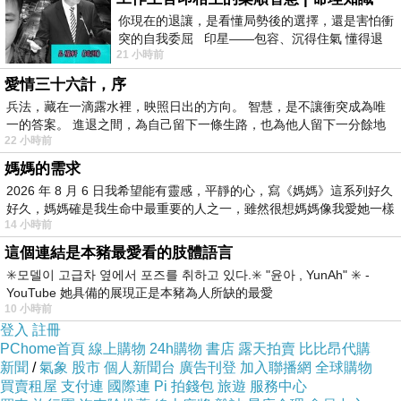
在跟兩位老朋友閒談的過程，我也發現他們都沒有經濟上
你現在的退讓，是看懂局勢後的選擇，還是害怕衝
的壓力，一方面是他們在本業上的表現有較高的收入，另
突的自我委屈 印星——包容、沉得住氣 懂得退
21 小時前
一步觀察，不會
外儲蓄與投資讓他們有寬裕條件做自己想做的事。這和我
愛情三十六計，序
們常聽到有些人退休後的準備金不足，擔心活得太長與生
兵法，藏在一滴露水裡，映照日出的方向。 智慧，是不讓衝突成為唯
病時的支出壓力，但是這兩位前輩因為身處在金融業，所
一的答案。 進退之間，為自己留下一條生路，也為他人留下一分餘地
以他們很早就做好規劃，不只有充足的保險，而且接觸各
22 小時前
媽媽的需求
類的理財工具，在創造收益的條件上比許多人強。
2026 年 8 月 6 日我希望能有靈感，平靜的心，寫《媽媽》這系列好久
好久，媽媽確是我生命中最重要的人之一，雖然很想媽媽像我愛她一樣
回到退休這個主題，我認為兩個最重要的元素，一個是甚
14 小時前
這個連結是本豬最愛看的肢體語言
麼時候要退休以及退休後要做甚麼？二是退休後應該準備
✳️모델이 고급차 옆에서 포즈를 취하고 있다.✳️ "윤아 , YunAh" ✳️ -
多少錢來支持生活？這兩個問題都要提前跟自己對話，因
YouTube 她具備的展現正是本豬為人所缺的最愛
為我們永遠不知道公司會讓我們工作到何時？如果想清楚
10 小時前
登入
註冊
生涯的規畫，就算是提前離開職場，也會知道自己的下一
PChome首頁
線上購物
24h購物
書店
露天拍賣
比比昂代購
步，而且保持自己的主動權，可以決定自己的人生而不是
新聞
/
氣象
股市
個人新聞台
廣告刊登
加入聯播網
全球購物
買賣租屋
支付連
國際連
Pi 拍錢包
旅遊
服務中心
倉促地被迫按下人生的STOP鍵。在財務準備上，本業的收