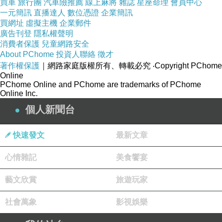
買車
旅行團
汽車險推薦
線上麻將
雜誌
星座命理
會員中心
入永遠是最重要的，雖然有人理財有道可以透過投資創造
一元簡訊
直播達人
數位憑證
企業簡訊
買網址
虛擬主機
企業郵件
更大的收入，但那畢竟是少數人加上需要一些運氣，所以
廣告刊登
隱私權聲明
還是應該在退休前積累出足夠的本金，再搭配適當的理財
消費者保護
兒童網路安全
About PChome
投資人聯絡
徵才
工具去增加額外的收益，我想這才是退休後享有樂活人生
著作權保護
｜網路家庭版權所有、轉載必究
‧Copyright PChome
所必備的兩個重要條件。
Online
PChome Online and PChome are trademarks of PChome
Online Inc.
個人新聞台
小朱週記 20260102_台灣的過勞文化是怎麼形成的
上一篇：
快速發文
最新文章
小朱週記 20260222_致敬台灣自行車教父 劉金標先生
下一篇：
心情雜記
美食饗宴
藝文欣賞
旅遊玩家
社會萬象
影視娛樂