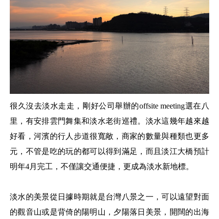
很久沒去淡水走走，剛好公司舉辦的offsite meeting選在八
里，有安排雲門舞集和淡水老街巡禮。淡水這幾年越來越
好看，河濱的行人步道很寬敞，商家的數量與種類也更多
元，不管是吃的玩的都可以得到滿足，而且淡江大橋預計
明年4月完工，不僅讓交通便捷，更成為淡水新地標。
淡水的美景從日據時期就是台灣八景之一，可以遠望對面
的觀音山或是背倚的陽明山，夕陽落日美景，開闊的出海