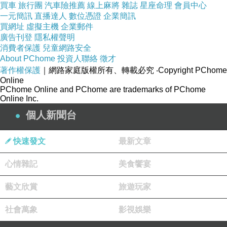
買車
旅行團
汽車險推薦
線上麻將
雜誌
星座命理
會員中心
小朱週記 20251110_Mamdani勝選帶來的公民正義希望
上一篇：
一元簡訊
直播達人
數位憑證
企業簡訊
買網址
虛擬主機
企業郵件
小朱週記 20251211_台灣病真正的硬傷
下一篇：
廣告刊登
隱私權聲明
消費者保護
兒童網路安全
About PChome
投資人聯絡
徵才
著作權保護
｜網路家庭版權所有、轉載必究
‧Copyright PChome
Online
PChome Online and PChome are trademarks of PChome
Online Inc.
個人新聞台
快速發文
最新文章
心情雜記
美食饗宴
藝文欣賞
旅遊玩家
社會萬象
影視娛樂