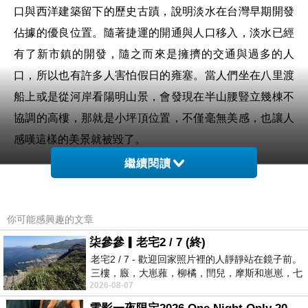
口與西洋建築留下的歷史古蹟，說明淡水在台灣早期開發
佔據的優良位置。隨著捷運的開通與人口移入，淡水已經
有了新市鎮的開發，隨之而來是擁擠的交通與過多的人
口，所以也有許多人害怕假日的雍塞。當人們坐在八里渡
船上或是從河岸看陽明山景，會發現在半山腰豎立幾棟不
協調的高樓，那就是小坪頂位置，不僅毫無美感，也讓人
感嘆這樣的美景就被毀了。
繼續閱讀
查一下小坪頂開發歷史，距今已有二三十年，最早被劃為
風景特定區，後來因為法規的開放，加上小坪頂居高臨下
你可能感興趣的文章
的視野遼闊，被建商視為開發潛力，就一棟接一棟的高樓
柒參參▎老宅2 / 7 (終)
蓋出來，雖然山坡地開發可以透過技術降低災害，但是沒
老宅2 / 7 - 歡迎回家照片裡的人靜靜站在鏡子前。
有限制的天際線就這樣破壞了陽明山美景，更不要說後來
三樓，廄，大崽蕥，柳橘，閆兒，摩斯和崽崽，七
2026-08-07
個人整整齊齊地站在鏡框之外，如同
還衍生出爛尾樓，讓小坪頂成為不動產套牢區。可是破壞