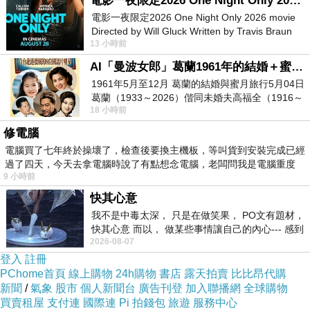
電影一夜限定2026 One Night Only 2026 movie
已經造成，我們反而要思考，為何我們的法規與市政府讓
電影一夜限定2026 One Night Only 2026 movie
這樣的破壞發生，是否是法規的落伍或是公部門的消極作
Directed by Will Gluck Written by Travis Braun
為造成？當發現問題之後的應變措施？
13 小時前
Starring Monica Barbaro
AI「曼波女郎」葛蘭1961年的結婚＋蜜月旅行 #戀上老電影 #葛蘭 #粟子
1961年5月至12月 葛蘭的結婚與蜜月旅行5月04日
這就像北士科土地交給財團開發，後來Nvidia要蓋總部發
葛蘭（1933～2026）偕同未婚夫高福全（1916～
生爭議時，北市府想盡辦法解約把土地要回來，所以沒有
18 小時前
2004）乘郵輪赴倫敦6月15日於英國倫敦St.S
不能處理的問題，而是想不想積極處理？對照小坪頂的建
修電腦
電腦買了七年終於操壞了，檢查後要換主機板，等叫貨到安裝完成已經
築亂象，不僅遺留下來超高樓爛尾樓，更成為陽明山風景
過了四天，今天去拿電腦時說了有點想念電腦，老闆問我是電腦重度
的疤痕，當我們從淡水抬頭仰望陽明山時，誰希望看到的
9 小時前
是這些富豪圖一己私利而蓋的高樓，政府能不能從小坪頂
快其心意
我不是中毒太深， 只是在做笑果， PO文有題材，
開發得到教訓？當公部門的放縱與財團沒有節制的開發，
快其心意 而以， 做某些事情讓自己的內心--- 感到
就是都市計畫與生態環境的人禍。
2026-08-07
愉快。
登入
註冊
PChome首頁
線上購物
24h購物
書店
露天拍賣
比比昂代購
新聞
/
氣象
股市
個人新聞台
廣告刊登
加入聯播網
全球購物
買賣租屋
支付連
國際連
Pi 拍錢包
旅遊
服務中心