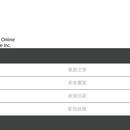
 Online
 Inc.
最新文章
美食饗宴
旅遊玩家
影視娛樂