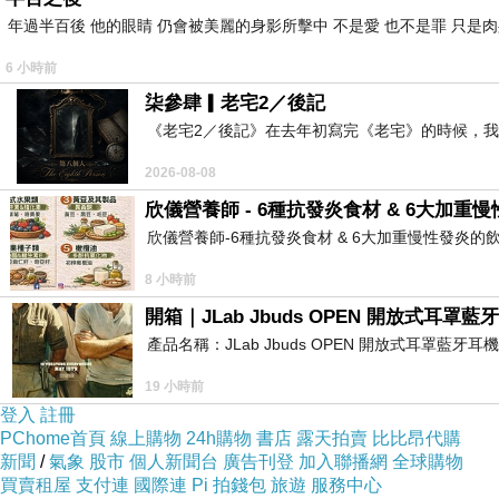
年過半百後 他的眼睛 仍會被美麗的身影所擊中 不是愛 也不是罪 只是
老太太：你就給我估個價，有多難？
夫妻在旁事不關己的看著？？？
6 小時前
三個小孩跳上跳下跑來跑去
柒參肆▎老宅2／後記
《老宅2／後記》在去年初寫完《老宅》的時候，
感覺也沒有特別想要那顆球？
只是在看大人們吵架
2026-08-08
欣儀營養師 - 6種抗發炎食材 & 6大加重
後來一度演變成
欣儀營養師-6種抗發炎食材 & 6大加重慢性發炎的飲食習慣 欣儀營
老太太吵著：那我其他東西都不要了
8 小時前
店長：好，抱歉，沒關係⋯不好意思
開箱｜JLab Jbuds OPEN 開放式
但最後老太太看威脅不成，又要繼續結帳⋯
產品名稱：JLab Jbuds OPEN 開放式耳罩藍牙
最後還是結完帳
19 小時前
老太太邊大聲抱怨，全家人邊走出門口
登入
註冊
PChome首頁
線上購物
24h購物
書店
露天拍賣
比比昂代購
是說小孩也沒吵著要球
新聞
/
氣象
股市
個人新聞台
廣告刊登
加入聯播網
全球購物
買賣租屋
支付連
國際連
Pi 拍錢包
旅遊
服務中心