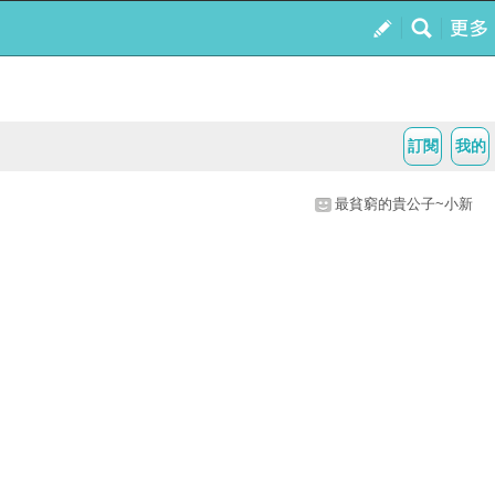
訂閱
我的
最貧窮的貴公子~小新