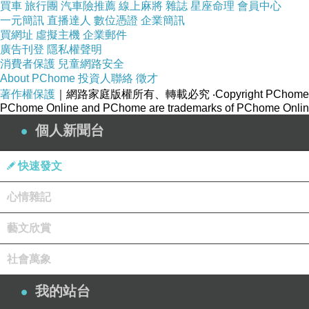
買車
旅行團
汽車險推薦
線上麻將
雜誌
星座命理
會員中心
————————-
一元簡訊
直播達人
數位憑證
企業簡訊
如果我是店員
買網址
虛擬主機
企業郵件
廣告刊登
隱私權聲明
我有那個勇氣去接受衝突嗎
消費者保護
兒童網路安全
如果我是店長
About PChome
投資人聯絡
徵才
著作權保護
｜網路家庭版權所有、轉載必究
‧Copyright PChome
該遵守公司規定
PChome Online and PChome are trademarks of PChome Online
還是為了服務與評價讓步？
個人新聞台
如果我是老太太
喔不。拜託我以後不要變成這種人
快速發文
如果我是那對夫妻
心情雜記
要勸自己的家人不要無理取鬧
還是站在自己人這邊
藝文欣賞
如果我是小孩⋯
社會萬象
嗯？？？我再也無法變回小孩了
我的站台
世界上奇怪的人越來越多