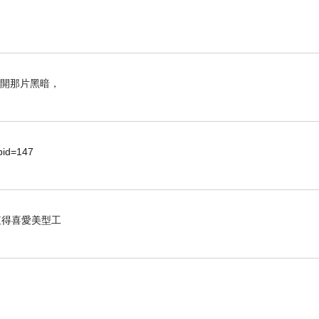
離開那片黑暗，
d=147
，值得喜愛美型工