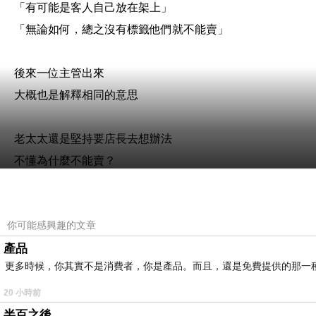
「有可能是客人自己放在架上」
「無論如何，總之沒有標籤他們就不能賣」
後來一位主管出來
大概也是解釋相同的意思
老太太還是堅持要店長去想辦法
不懂為什麼不能賣？
於是兩邊開始進入各說各話
後面排隊等待結帳的人龍開始越來越長
你可能感興趣的文章
—————————
產品
我在想，這時候每個角色在想什麼？
更多時候，你其實不是消費者，你是產品。而且，還是免費提供的那一
可能是這樣⋯
店員心聲：老人家怎麼講不聽？
20 小時前
店長心聲：怎麼辦，照著公司規定耐心解釋了客人又不聽
半百之後