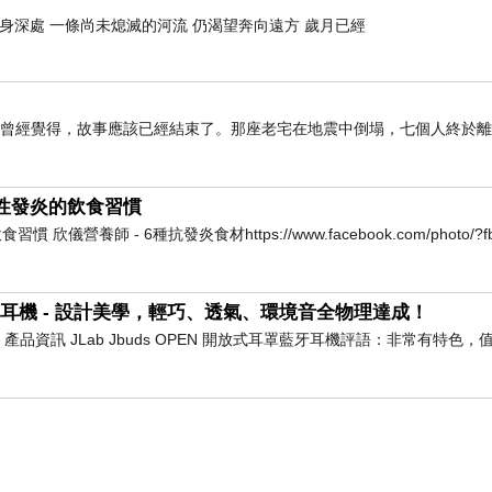
肉身深處 一條尚未熄滅的河流 仍渴望奔向遠方 歲月已經
我曾經覺得，故事應該已經結束了。那座老宅在地震中倒塌，七個人終於
慢性發炎的飲食習慣
養師 - 6種抗發炎食材https://www.facebook.com/photo/?fbi
耳罩藍牙耳機 - 設計美學，輕巧、透氣、環境音全物理達成！
耳機 產品資訊 JLab Jbuds OPEN 開放式耳罩藍牙耳機評語：非常有特色