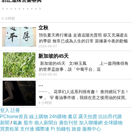
邪正道殊苦樂各異
。。。。。。。。。。
也曾在我需要他的時候不在我身邊
4 小時前
可是戀戀呀
立秋
預告夏天將行漸遠 走過這陽光普照 卻又充滿逝去
沒有人有辦法永遠陪伴在你身邊呀~
的季節 無常已成為人生的日常 當擁著今夜的歡暢
我知道呀~但是我想要我在乎的人就在我身邊陪伴我
2026-08-07
舒心 轉眼驟成昨日 而明晨 太陽
但是他好遠唷.....
新加坡的45天
新加坡的45天 文/林玉鳳 上一篇用佛得角
的世界盃故事，談「中葡平台」這
我能怎麼辦呢?每次的等待...然後每次各總傷害到他的事情
2026-08-06
這是我不想要的
…
⋯⋯ 。 花草幻人這系列很有趣！ 會持續玩下去！
🧡 。 🐻 毒油事件後，我很在意之後用油的採買。
戀戀 人都會無意中傷害到對方
4 小時前
前天購買了我之前就很愛
就如同他們無意中傷害到你
登入
註冊
PChome首頁
線上購物
24h購物
書店
露天拍賣
比比昂代購
那不是本意呀 你不要每次為別人受傷買單
新聞
/
氣象
股市
個人新聞台
廣告刊登
加入聯播網
全球購物
別人不會感激的
買賣租屋
支付連
國際連
Pi 拍錢包
旅遊
服務中心