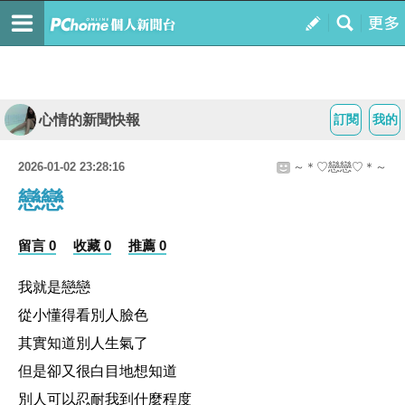
心情的新聞快報
訂閱
我的
2026-01-02 23:28:16
～＊♡戀戀♡＊～
戀戀
留言 0
收藏 0
推薦 0
我就是戀戀
從小懂得看別人臉色
其實知道別人生氣了
但是卻又很白目地想知道
別人可以忍耐我到什麼程度