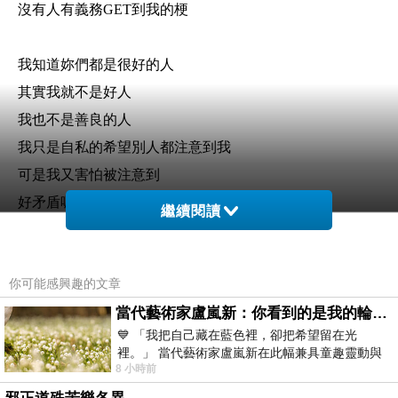
沒有人有義務GET到我的梗
我知道妳們都是很好的人
其實我就不是好人
我也不是善良的人
我只是自私的希望別人都注意到我
可是我又害怕被注意到
好矛盾喔
繼續閱讀
我到底想要什麼呢?
戀戀你到底想要什麼?
你可能感興趣的文章
我知道這段婚姻你很不想要過
可是他卻又給你很大的安全感
當代藝術家盧嵐新：你看到的是我的輪廓，還是你的故事？——藏在藍色裡的希望與光
💙 「我把自己藏在藍色裡，卻把希望留在光
至少當你需要他在身邊的時候他能夠很快達到
裡。」 當代藝術家盧嵐新在此幅兼具童趣靈動與
也許吧
8 小時前
抽象韻味的新作中，用湛藍的羽翼般色塊包覆著
可是他也傷害過我