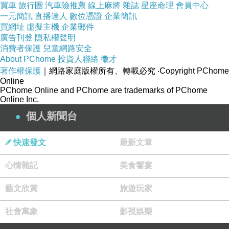
買車
旅行團
汽車險推薦
線上麻將
雜誌
星座命理
會員中心
一元簡訊
直播達人
數位憑證
企業簡訊
恩~我知道~可是我真的還是捨不得他們受傷難過
買網址
虛擬主機
企業郵件
廣告刊登
隱私權聲明
我情願一直受傷難過的是我,可是好痛好痛
消費者保護
兒童網路安全
About PChome
投資人聯絡
徵才
戀戀呀~你看看你~到底變成怎麼樣了?
著作權保護
｜網路家庭版權所有、轉載必究
‧Copyright PChome
Online
PChome Online and PChome are trademarks of PChome
Online Inc.
沒有自信心
個人新聞台
沒有了自己
沒有了快樂
快速發文
最新文章
沒有了很多很多
心情雜記
美食饗宴
還要繼續嗎?
藝文欣賞
旅遊玩家
恩~每個人都有自己的選擇
社會萬象
影視娛樂
我選擇...大女兒畢業後 就離開...