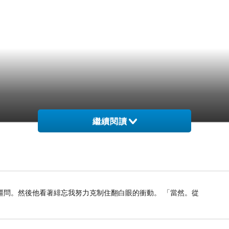
繼續閱讀
疆問。然後他看著緋忘我努力克制住翻白眼的衝動。 「當然。從