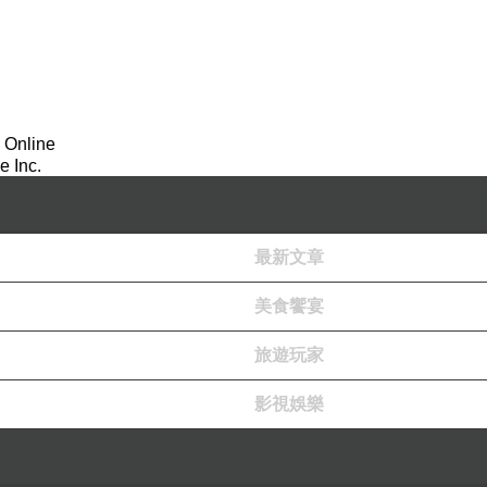
 Online
 Inc.
最新文章
美食饗宴
旅遊玩家
影視娛樂