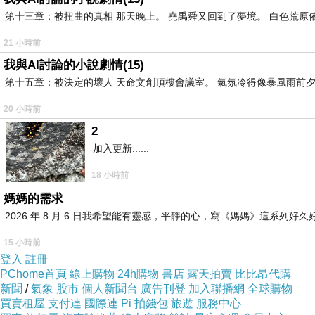
踩著舊路，重複最古老的疑問
第十三章：被扭曲的真相 那天晚上。 堯禹舜又回到了夢境。 白色荒原
一次遠行，只帶回了天際浮雲
21 小時前
茫然四顧，妳說，妳不是在孤島上
我與AI討論的小說劇情(15)
因為妳自己就是一座孤島
第十五章：被決定的壞人 天命文創頂樓會議室。 氣氛冷得像暴風雨前夕
20 小時前
2
加入更新......
4
18 小時前
向同一個方向，噴灑曖昧
媽媽的需求
懸在空中的門，沒有開啟
2026 年 8 月 6 日我希望能有靈感，平靜的心，寫《媽媽》這系
妳用很智慧的姿式，擠進了門縫
15 小時前
登入
註冊
當寂靜，衝破了喉嚨
PChome首頁
線上購物
24h購物
書店
露天拍賣
比比昂代購
新聞
我們開始交換彼此的夢境
/
氣象
股市
個人新聞台
廣告刊登
加入聯播網
全球購物
買賣租屋
支付連
國際連
Pi 拍錢包
旅遊
服務中心
隔著時光的溝壑，相互眺望