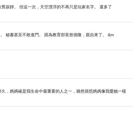
依舊寂靜。 但這一次，天空漂浮的不再只是玩家名字。 還多了
。 秘書甚至不敢進門。 因為教育部長曾德隆，親自來了。 &m
列好久好久，媽媽確是我生命中最重要的人之一，雖然很想媽媽像我愛她一樣