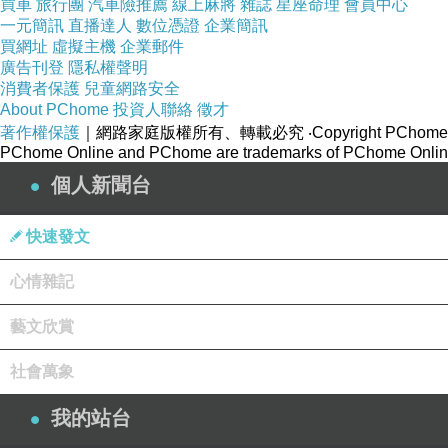
買車
旅行團
汽車險推薦
線上麻將
雜誌
星座命理
會員中心
或許就需要這樣一個距離
一元簡訊
直播達人
數位憑證
企業簡訊
買網址
虛擬主機
企業郵件
可以把思念和牽掛拉得更長
廣告刊登
隱私權聲明
而永別的意義
消費者保護
兒童網路安全
About PChome
投資人聯絡
徵才
都在晚上，夜深人靜的時刻
著作權保護
｜網路家庭版權所有、轉載必究
‧Copyright PChome
PChome Online and PChome are trademarks of PChome Online
個人新聞台
5
避開聖者的遺言
快速發文
試圖破解生命的密碼
心情雜記
最終，只是看著時間和鐘錶一起老去
藝文欣賞
不知道再用多少年
社會萬象
才能把黑暗煮成光明，
以便在冥想中看到自己
我的站台
在死的墓穴裡，找出生的答案