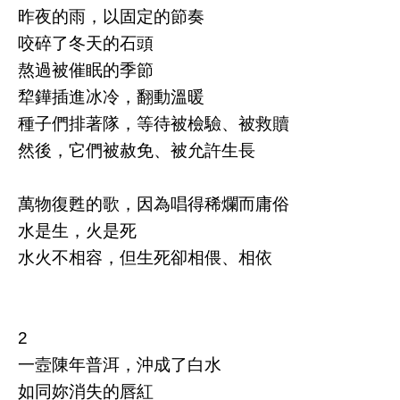
昨夜的雨，以固定的節奏
咬碎了冬天的石頭
熬過被催眠的季節
犂鏵插進冰冷，翻動溫暖
種子們排著隊，等待被檢驗、被救贖
然後，它們被赦免、被允許生長
萬物復甦的歌，因為唱得稀爛而庸俗
水是生，火是死
水火不相容，但生死卻相偎、相依
2
一壼陳年普洱，沖成了白水
如同妳消失的唇紅