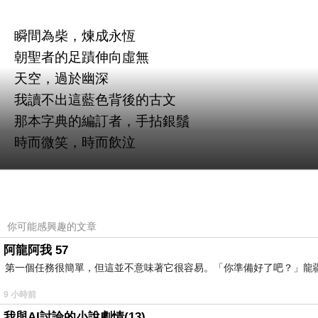
瞬間為柴，煉成永恆
朝聖者的足蹟伸向虛無
天空，過於幽深
我讀不出這藍色背後的古文
那本字典的編訂者，手拈銀鬚
時而微笑，時而飲泣
3
慣於在夢裡回答一些提問
你可能感興趣的文章
不在乎傷痛，不在乎倒計時
阿龍阿我 57
第一個任務很簡單，但這並不意味著它很容易。「你準備好了吧？」龍
因為你已經參與了很多，比如生殖
還有，在夢裡典當了人生
9 小時前
我與AI討論的小說劇情(13)