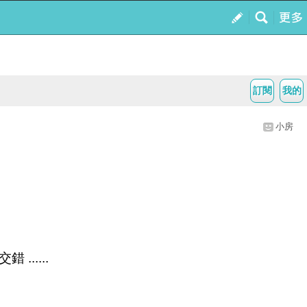
訂閱
我的
小房
.....