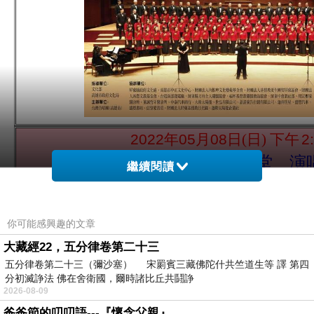
2022
年
05
月
08
日(日) 下午
2
高雄市文化中心至德堂 演
繼續閱讀
YouTube
連結網址：
http://www.youtube.com/user/
你可能感興趣的文章
tsorenhbsiau/videos
大藏經22，五分律卷第二十三
伴奏 陳怡真
節目主持/導聆
五分律卷第二十三（彌沙塞） 宋罽賓三藏佛陀什共竺道生等 譯 第四
分初滅諍法 佛在舍衛國，爾時諸比丘共鬪諍
2026-08-09
第一單元：混聲四部合唱
指揮 吳宏璋
爸爸節的叨叨語---『懷念父親』