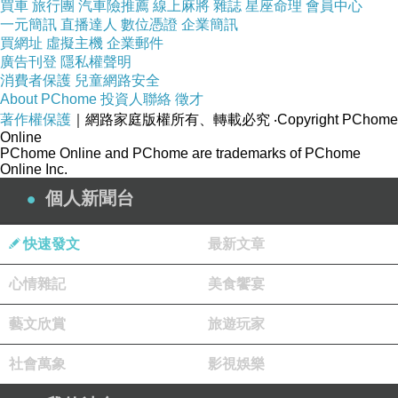
買車
旅行團
汽車險推薦
線上麻將
雜誌
星座命理
會員中心
●
09.
放天燈
(編曲：劉新誠)
新北市 ‧
一元簡訊
直播達人
數位憑證
企業簡訊
●
10
.
春天永遠佇你身邊
買網址
虛擬主機
企業郵件
(編曲：劉新誠 )
廣告刊登
隱私權聲明
五、獨唱
女高音 吳庭萱
消費者保護
兒童網路安全
About PChome
投資人聯絡
徵才
●
11.
躡腳尾
著作權保護
｜網路家庭版權所有、轉載必究
‧Copyright PChome
Online
第六單元：混聲四部合唱
指揮 吳宏璋
PChome Online and PChome are trademarks of PChome
●
12.
美麗時代
Online Inc.
(編曲：黃俊達)
高雄
個人新聞台
●
13.
水面月影
(編曲：劉新誠 )
●
14
.
花廳門
(編曲：黃俊達)
台中‧霧峰
快速發文
最新文章
◎ 安可曲 ◎
心情雜記
美食饗宴
●
混聲二部合唱
(編曲：劉新誠)
15.
爸爸威風
藝文欣賞
旅遊玩家
●
混聲二部合唱
(編曲：劉新誠)
16.
祝福
社會萬象
影視娛樂