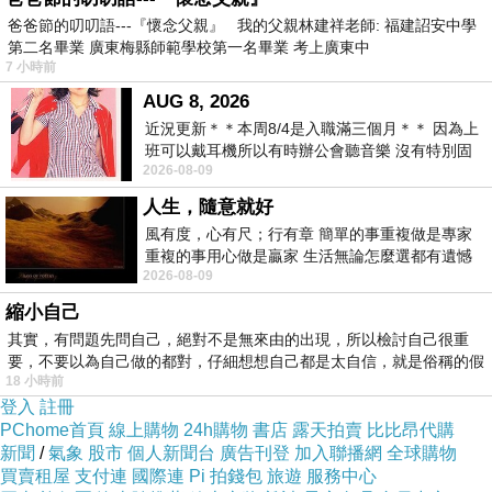
爸爸節的叨叨語---『懷念父親』 我的父親林建祥老師: 福建詔安中學
●
01.
濁水溪溪水濁
(編曲：冉天豪)
雲林
第二名畢業 廣東梅縣師範學校第一名畢業 考上廣東中
●
02
.
暖暖的搖嬰仔 歌
7 小時前
(編曲：冉天豪 )
基隆
AUG 8, 2026
●
03.
月光花
(編曲：冉天豪)
南投‧日月潭
近況更新＊＊本周8/4是入職滿三個月＊＊ 因為上
二、獨唱
女高音 吳庭萱
班可以戴耳機所以有時辦公會聽音樂 沒有特別固
2026-08-09
定哪天但就是一周某一天會固定聽'90
●
04.
月光色的頭鬃
人生，隨意就好
指揮 吳庭萱
第三單元：混聲四部合唱
風有度，心有尺；行有章 簡單的事重複做是專家
重複的事用心做是贏家 生活無論怎麼選都有遺憾
●
05.
星光的迷宮
(編曲：劉 聖賢)
台東
2026-08-09
所以開心就好 生活不會辜負認真
●
06.
半月沉江
(編曲：萬益嘉)
台南
縮小自己
其實，有問題先問自己，絕對不是無來由的出現，所以檢討自己很重
●
07
.
鼓動心動
(編曲：劉聖賢)
要，不要以為自己做的都對，仔細想想自己都是太自信，就是俗稱的假
18 小時前
登入
註冊
第四單元：女聲合唱
指揮 吳宏 璋
PChome首頁
線上購物
24h購物
書店
露天拍賣
比比昂代購
新聞
/
氣象
股市
個人新聞台
廣告刊登
加入聯播網
全球購物
●
08.
恬靜的湖邊
( 編曲：萬益嘉)
花蓮
(二
買賣租屋
支付連
國際連
Pi 拍錢包
旅遊
服務中心