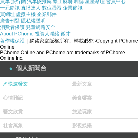
買車
旅行團
汽車險推薦
線上麻將
雜誌
星座命理
會員中心
一元簡訊
直播達人
數位憑證
企業簡訊
買網址
虛擬主機
企業郵件
廣告刊登
隱私權聲明
消費者保護
兒童網路安全
About PChome
投資人聯絡
徵才
著作權保護
｜網路家庭版權所有、轉載必究
‧Copyright PChome
Online
PChome Online and PChome are trademarks of PChome
Online Inc.
個人新聞台
快速發文
最新文章
-
心情雜記
美食饗宴
藝文欣賞
旅遊玩家
社會萬象
影視娛樂