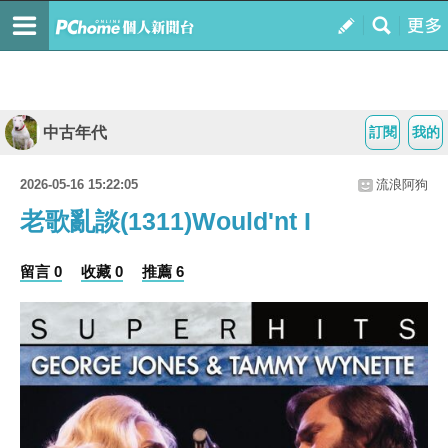
中古年代
訂閱
我的
2026-05-16 15:22:05
流浪阿狗
老歌亂談(1311)Would'nt I
留言 0
收藏 0
推薦 6