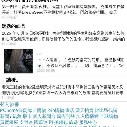
容忍幸福的人。如果一切都很順利，他內心深處總有某種
第十四章：炎王降臨 夜裡。 天堂工作室只剩冷氣低鳴。 堯禹舜坐在螢
東西驅使他去破壞這一切
。在
1976 Wynette
第四度結婚之
幕前，盯著DreamSeed不停跳動的資料流。 門忽然被推開。 堯天
20 小時前
前，曾與演員
Burt Reynolds (
台譯
:
畢．雷諾斯
)
交往，此
媽媽的面具
位老兄外型粗曠，體毛濃密，台長較有印象的是他曾演出
2026 年 8 月 6 日媽媽死後，每當讀到她的學生和好友寫到其生前如何
1972
的電影《激流四勇士》。某日晚上，
Reynolds
在
耐心有愛地教導他們，影響改變了他們的生命，我也感到驚訝，媽媽的
18 小時前
Wynette
家中洗澡，被
Wynette
發現他昏迷不醒，幸被及時救
…
出而免於溺水，後被診斷為「低血糖」 。看到這一段，呼
⋯⋯ Ai製圖 。 白色秋海棠花的幻形。 整體很Ai質
籲糖尿病友們
(
台長我也是
)
，不要隨便在女友家中單獨泡
感。 不過我不討厭。 。 ... 嗯，我滿意了！ 。 🐻
2026-08-06
昨中
澡啊！
。讀後。
看完三樓的老宅2雖然明天才有後記其實中間到第三集有停更幾天才又
繼續 續更讓我那時又重新看一次因為三樓寫的故事 都需要沉浸且要帶
5 小時前
有
登入
註冊
PChome首頁
線上購物
24h購物
書店
露天拍賣
比比昂代購
新聞
/
氣象
股市
個人新聞台
廣告刊登
加入聯播網
全球購物
買賣租屋
支付連
國際連
Pi 拍錢包
旅遊
服務中心