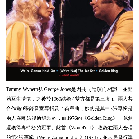
Tammy Wynette
與
George Jones
是因共同巡演而相識，並開
始互生情愫，之後於
1969
結婚
(
雙方都是第三度
)
。兩人共
合作過
9
張錄音室專輯及
15
首單曲，妙的是其中
3
張專輯是
兩人在離婚後所錄製的，而
1976
的《
Golden Ring
》，竟然
還獲得專輯榜的冠軍。此首《
Would'nt I
》 收錄在兩人合唱
的第
4
張專輯《
We're gonna hold on
》
(1973)
，並未另發行單