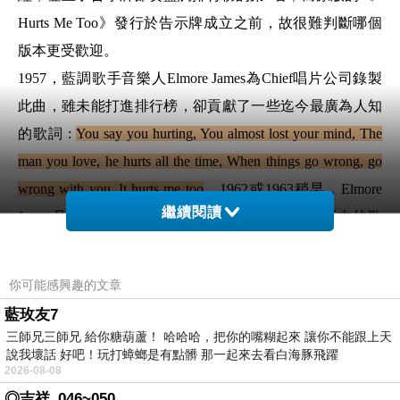
Hurts Me Too
》發行於告示牌成立之前，故很難判斷哪個
版本更受歡迎。
1957
，藍調歌手音樂人
Elmore James
為
Chief
唱片公司錄製
此曲，雖未能打進排行榜，卻貢獻了一些迄今最廣為人知
的歌詞
:
You say you hurting, You almost lost your mind, The
man you love, he hurts all the time, When things go wrong, go
wrong with you, It hurts me too
。
1962
或
1963
稍早，
Elmore
繼續閱讀
James
又為另家唱片公司錄製此曲，沿用了之前版本的歌
詞，而滑音吉他則更為突出，
該版本
在
1965
他死後的
2
年才
發行
(
Elmore James
於
1963/ 05
過世，享年
45
歲
)
，在
熱門
你可能感興趣的文章
節奏藍調單曲榜
獲得第
25
名。之後許多翻唱者都受到
James
藍玫友7
的版本的影響，無論是在歌詞或是吉他的部分。以下所貼
三師兄三師兄 給你糖葫蘆！ 哈哈哈，把你的嘴糊起來 讓你不能跟上天
說我壞話 好吧！玩打蟑螂是有點髒 那一起來去看白海豚飛躍
號稱「吉他之神」 的英國男歌手
Eric Clapton
及美國藍調女
2026-08-08
。
歌
Angela Strehli
的演譯，均為參照了
James
的版本
◎吉祥_046~050