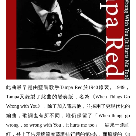
此曲最早是由藍調歌手
Tampa Red
於
1940
錄製。
1949
，
Tampa
又錄製了此曲的變奏版，名為《
When Things Go
Wrong with You
》，除了加入電吉他，並採用了更現代化的
編曲，歌詞也有所不同，唯仍保留了「
When things go
wrong
，
so wrong with You
，
it hurts me too
」，結果一炮而
紅，登上了告示牌節奏藍調排行榜的第
9
名，而原版的《
It