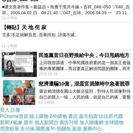
■潘文良著作集＞勵益品＞魚雁千里共今緣＞吉祥_046~050 ▽046_吉
祥。2006.04.02.日 08:21:40 ▽047_吉祥。2006.04.03.一 23:11:
15 小時前
【轉貼】天 地 侘 寂
言多!不定就解吾意..吾輩尚知..詩魂不滅..
11 小時前
民進黨昔日在野推給中央，今日甩鍋地方
上回我曾講過，中華民國政府要的是一個真正會做
事的專業團隊，而且要真正解決問題的團隊，而不
2026-08-08
是只會到處甩鍋的雙標團隊，最近民進黨
慈濟遭騙10億，混蛋官員陳時中急著脫罪
最近賴清德在圓山大飯店提到，對待人民就像對待
自己的親人一樣，人民的痛，就是自己的痛，要愛
22 小時前
民如親，說的這麼好聽，實際上根本沒做
登入
註冊
PChome首頁
線上購物
24h購物
書店
露天拍賣
比比昂代購
新聞
/
氣象
股市
個人新聞台
廣告刊登
加入聯播網
全球購物
歌曲滿有意思的，講的是三角的愛情關係，當你愛的人與
買賣租屋
支付連
國際連
Pi 拍錢包
旅遊
服務中心