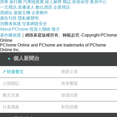
買車
旅行團
汽車險推薦
線上麻將
雜誌
星座命理
會員中心
第三者之間有了狀況時，你也跟著受了傷。其實，看來歌
一元簡訊
直播達人
數位憑證
企業簡訊
曲的主角才是第三者局外人，自作多情的看別人吃包子在
買網址
虛擬主機
企業郵件
廣告刊登
隱私權聲明
喊燒。
消費者保護
兒童網路安全
-
About PChome
投資人聯絡
徵才
著作權保護
｜網路家庭版權所有、轉載必究
‧Copyright PChome
Online
PChome Online and PChome are trademarks of PChome
Online Inc.
個人新聞台
快速發文
最新文章
心情雜記
美食饗宴
藝文欣賞
旅遊玩家
社會萬象
影視娛樂