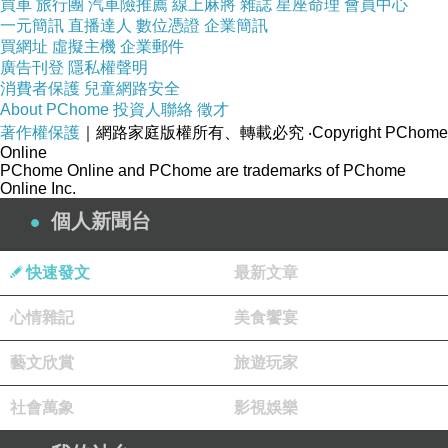
買車
旅行團
汽車險推薦
線上麻將
雜誌
星座命理
會員中心
上一年四季"如夏".因為早上還要練瑜珈
一元簡訊
直播達人
數位憑證
企業簡訊
所以練完瑜珈之後才出發.本來預計要吃"田中漁夫"但是.他
買網址
虛擬主機
企業郵件
廣告刊登
客滿.而且我們到那邊已經1點多還需要再等1小時
隱私權聲明
消費者保護
兒童網路安全
無奈之下只好放棄.前往plan B"秋香麵店"!這間位於恆春中
About PChome
投資人聯絡
徵才
山路的麵店.是老字號的麵店之一.也是很多當地的人會吃的
著作權保護
｜網路家庭版權所有、轉載必究
‧Copyright PChome
Online
麵店.是很古早味的麵店.好吃!
PChome Online and PChome are trademarks of PChome
Online Inc.
吃完的時候我們走到旁邊.發現隔壁的店.叫"伯虎在二樓".
個人新聞台
心想:這麼厲害.秋香麵店旁邊就是"唐伯虎"!哈哈有幽默唷...
快速發文
最新文章
心情雜記
美食饗宴
藝文欣賞
旅遊玩家
社會萬象
影視娛樂