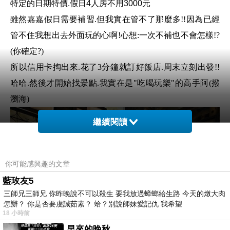
特定的日期特價.假日4人房不用3000元
雖然嘉嘉假日需要補習.但我實在管不了那麼多!!因為已經
管不住我想出去外面玩的心啊!心想:一次不補也不會怎樣!?
(你確定?)
所以信用卡掏出來.花了3分鐘就訂好飯店.周末立刻出發!!
哈哈.然後才開始找景點.我實在是"吃喝玩樂"的高手阿(撥
瀏海)
繼續閱讀
你可能感興趣的文章
藍玫友5
三師兄三師兄 你昨晚說不可以殺生 要我放過蟑螂給生路 今天的燉大肉
怎辦？ 你是否要虔誠茹素？ 蛤？別說師妹愛記仇 我希望
18 小時前
早來的晚秋