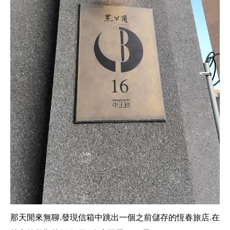
那天閒來無聊.發現信箱中跳出一個之前儲存的恆春旅店.在