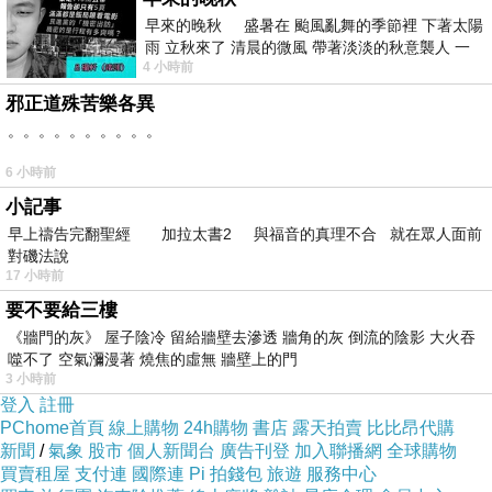
早來的晚秋 盛暑在 颱風亂舞的季節裡 下著太陽
雨 立秋來了 清晨的微風 帶著淡淡的秋意襲人 一
4 小時前
下子 又被赤
邪正道殊苦樂各異
。。。。。。。。。。
6 小時前
小記事
早上禱告完翻聖經 加拉太書2 與福音的真理不合 就在眾人面前
對磯法說
17 小時前
要不要給三樓
《牆門的灰》 屋子陰冷 留給牆壁去滲透 牆角的灰 倒流的陰影 大火吞
噬不了 空氣瀰漫著 燒焦的虛無 牆壁上的門
有時候，不需要太多準備，只需要一點小小的衝動、再一
3 小時前
點點任性，還有對生活的渴望，就能開啟一趟小小的療癒
登入
註冊
PChome首頁
線上購物
24h購物
書店
露天拍賣
比比昂代購
旅程。
新聞
/
氣象
股市
個人新聞台
廣告刊登
加入聯播網
全球購物
這次因為特價飯店的關係來到"恆春"!這個小小個古城.基本
買賣租屋
支付連
國際連
Pi 拍錢包
旅遊
服務中心