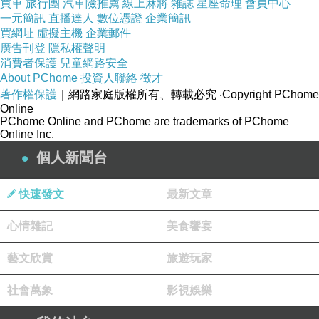
買車
旅行團
汽車險推薦
線上麻將
雜誌
星座命理
會員中心
一元簡訊
直播達人
數位憑證
企業簡訊
買網址
虛擬主機
企業郵件
廣告刊登
隱私權聲明
消費者保護
兒童網路安全
About PChome
投資人聯絡
徵才
著作權保護
｜網路家庭版權所有、轉載必究
‧Copyright PChome
Online
PChome Online and PChome are trademarks of PChome
Online Inc.
個人新聞台
快速發文
最新文章
心情雜記
美食饗宴
藝文欣賞
旅遊玩家
社會萬象
影視娛樂