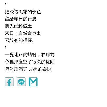
/
把浸透風霜的夜色
留給昨日的行囊
晨光已經破土
來日，自然會長出
它該有的模樣。
/
一隻迷路的蜻蜓，在廊前
心裡那座空了很久的庭院
忽然落滿了 月亮的喜悅。