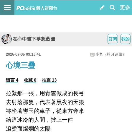
在心中畫下夢想藍圖
訂閱
我的
2026-07-06 09:13:41
小九（衿月追風）
心境三疊
留言 4
收藏 0
推薦 13
拉緊那一張，用青雲做成的長弓
去射落那隻，代表著黑夜的天狼
祢坐著轡玉的車子，從東方奔來
給這冰冷的人間，披上一件
滾燙而燦爛的太陽