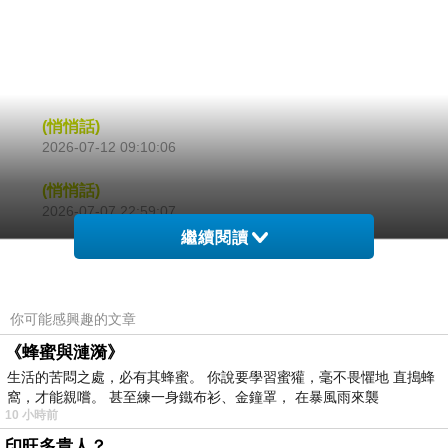
(悄悄話)
2026-07-12 09:10:06
(悄悄話)
2026-07-07 22:59:07
繼續閱讀
(悄悄話)
2026-07-07 21:35:50
你可能感興趣的文章
看更多回應
《蜂蜜與漣漪》
生活的苦悶之處，必有其蜂蜜。 你說要學習蜜獾，毫不畏懼地 直搗蜂
窩，才能親嚐。 甚至練一身鐵布衫、金鐘罩， 在暴風雨來襲
10 小時前
印旺多貴人？