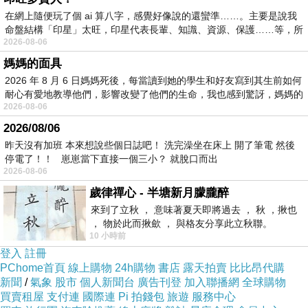
在網上隨便玩了個 ai 算八字，感覺好像說的還蠻準……。主要是說我
命盤結構「印星」太旺，印星代表長輩、知識、資源、保護……等，所
2026-08-06
媽媽的面具
2026 年 8 月 6 日媽媽死後，每當讀到她的學生和好友寫到其生前如何
耐心有愛地教導他們，影響改變了他們的生命，我也感到驚訝，媽媽的
2026-08-06
2026/08/06
昨天沒有加班 本來想說些個日誌吧！ 洗完澡坐在床上 開了筆電 然後
停電了！！ 崽崽當下直接一個三小？ 就脫口而出
2026-08-06
歲律禪心 - 半塘新月朦朧醉
來到了立秋 ， 意味著夏天即將過去 ， 秋 ，揪也
， 物於此而揪歛 ， 與格友分享此立秋聯。
10 小時前
登入
註冊
PChome首頁
線上購物
24h購物
書店
露天拍賣
比比昂代購
新聞
/
氣象
股市
個人新聞台
廣告刊登
加入聯播網
全球購物
買賣租屋
支付連
國際連
Pi 拍錢包
旅遊
服務中心