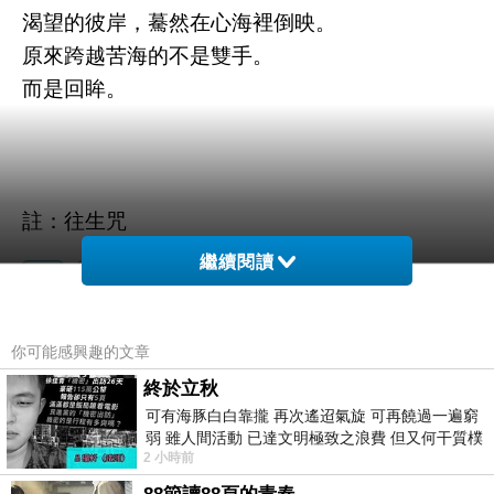
渴望的彼岸，驀然在心海裡倒映。
原來跨越苦海的不是雙手。
而是回眸。
註：往生咒
繼續閱讀
你可能感興趣的文章
終於立秋
可有海豚白白靠攏 再次遙迢氣旋 可再饒過一遍窮
弱 雖人間活動 已達文明極致之浪費 但又何干質樸
2 小時前
者 只能白白陪葬