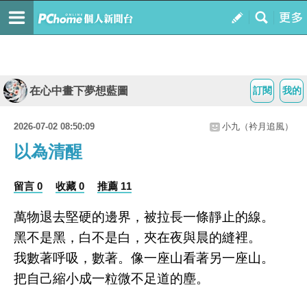
在心中畫下夢想藍圖
訂閱
我的
2026-07-02 08:50:09
小九（衿月追風）
以為清醒
留言 0
收藏 0
推薦 11
萬物退去堅硬的邊界，被拉長一條靜止的線。
黑不是黑，白不是白，夾在夜與晨的縫裡。
我數著呼吸，數著。像一座山看著另一座山。
把自己縮小成一粒微不足道的塵。