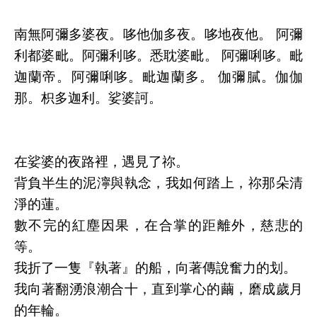
南無阿彌多婆夜。哆他伽多夜。哆地夜他。 阿彌
利都婆毗。阿彌利哆。悉耽婆毗。 阿彌唎哆。毗
迦蘭帝。阿彌唎哆。毗迦蘭多。 伽彌膩。伽伽
那。枳多迦利。娑婆訶。
在娑婆的夜路裡，遇見了祢。
背負半生的泥濘與執念，我如何踏上，祢那朵清
淨的蓮。
數不完的紅塵因果，在合掌的距離外，慈悲的
等。
我折了一隻『執著』的船，向著傳說奮力的划。
我向著翻湧浪潮合十，直到掌心的繭，磨成歲月
的年輪。