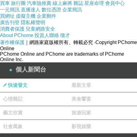
買車
旅行團
汽車險推薦
線上麻將
雜誌
星座命理
會員中心
一元簡訊
直播達人
數位憑證
企業簡訊
買網址
虛擬主機
企業郵件
廣告刊登
隱私權聲明
消費者保護
兒童網路安全
About PChome
投資人聯絡
徵才
著作權保護
｜網路家庭版權所有、轉載必究
‧Copyright PChome
Online
PChome Online and PChome are trademarks of PChome
Online Inc.
個人新聞台
快速發文
最新文章
心情雜記
美食饗宴
藝文欣賞
旅遊玩家
社會萬象
影視娛樂