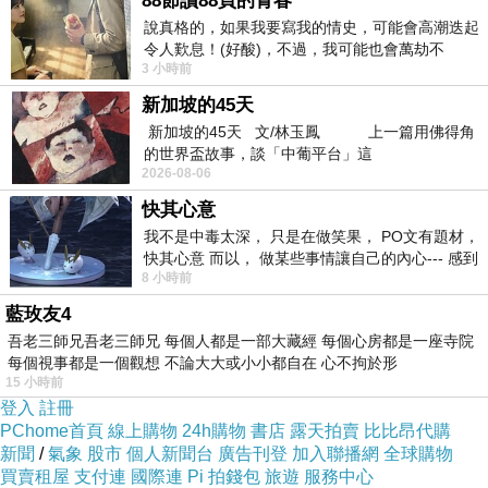
88節讀88頁的青春
說真格的，如果我要寫我的情史，可能會高潮迭起
令人歎息！(好酸)，不過，我可能也會萬劫不
3 小時前
復...，每天跪鍵盤還是被判了花心的罪
新加坡的45天
新加坡的45天 文/林玉鳳 上一篇用佛得角
的世界盃故事，談「中葡平台」這
2026-08-06
快其心意
我不是中毒太深， 只是在做笑果， PO文有題材，
快其心意 而以， 做某些事情讓自己的內心--- 感到
8 小時前
愉快。
藍玫友4
吾老三師兄吾老三師兄 每個人都是一部大藏經 每個心房都是一座寺院
每個視事都是一個觀想 不論大大或小小都自在 心不拘於形
15 小時前
登入
註冊
PChome首頁
線上購物
24h購物
書店
露天拍賣
比比昂代購
新聞
/
氣象
股市
個人新聞台
廣告刊登
加入聯播網
全球購物
買賣租屋
支付連
國際連
Pi 拍錢包
旅遊
服務中心