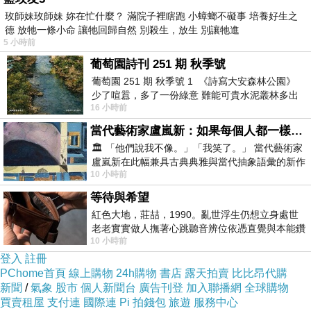
玫師妹玫師妹 妳在忙什麼？ 滿院子裡瞎跑 小蟑螂不礙事 培養好生之
德 放牠一條小命 讓牠回歸自然 別殺生，放生 別讓牠進
5 小時前
葡萄園詩刊 251 期 秋季號
葡萄園 251 期 秋季號 1 《詩寫大安森林公園》
少了喧囂，多了一份綠意 難能可貴水泥叢林多出
16 小時前
一
當代藝術家盧嵐新：如果每個人都一樣，這世界該有多無聊？
🏛️ 「他們說我不像。」「我笑了。」 當代藝術家
盧嵐新在此幅兼具古典典雅與當代抽象語彙的新作
10 小時前
中，以沈靜的藍色空間為背景，描繪了
等待與希望
紅色大地，莊喆，1990。亂世浮生仍想立身處世
老老實實做人撫著心跳聽音辨位依憑直覺與本能鑽
10 小時前
向裂隙的亮處探索另一個心聲另一個共鳴的
登入
註冊
PChome首頁
線上購物
24h購物
書店
露天拍賣
比比昂代購
新聞
/
氣象
股市
個人新聞台
廣告刊登
加入聯播網
全球購物
買賣租屋
支付連
國際連
Pi 拍錢包
旅遊
服務中心