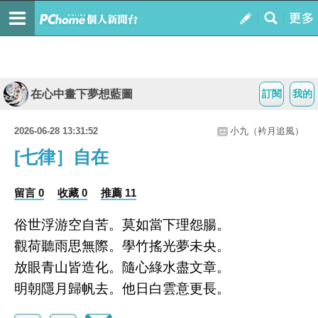
在心中畫下夢想藍圖
訂閱
我的
2026-06-28 13:31:52
小九（衿月追風）
[七律］自在
留言 0
收藏 0
推薦 11
俗世浮游空自苦。莫如當下理怨腸。
觀荷聽雨思無際。學竹搖光夢未央。
放眼青山皆造化。隨心綠水盡文章。
明朝隱月歸帆去。他日白雲意更長。