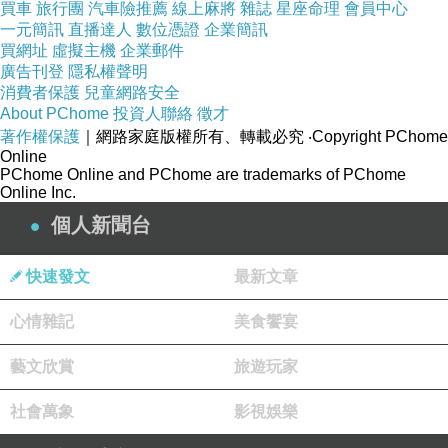
買車
旅行團
汽車險推薦
線上麻將
雜誌
星座命理
會員中心
一元簡訊
直播達人
數位憑證
企業簡訊
買網址
虛擬主機
企業郵件
廣告刊登
隱私權聲明
消費者保護
兒童網路安全
About PChome
投資人聯絡
徵才
著作權保護
｜網路家庭版權所有、轉載必究
‧Copyright PChome
Online
PChome Online and PChome are trademarks of PChome
Online Inc.
個人新聞台
快速發文
最新文章
心情雜記
美食饗宴
藝文欣賞
旅遊玩家
社會萬象
影視娛樂