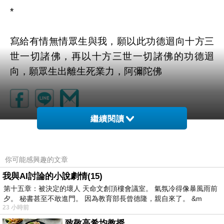
*
寫給有情無情眾生與我，願以此功德迴向十方三
世一切諸佛，再以十方三世一切諸佛的功德迴
向，願眾生出離生死業力，阿彌陀佛
繼續閱讀
你可能感興趣的文章
我與AI討論的小說劇情(15)
第十五章：被決定的壞人 天命文創頂樓會議室。 氣氛冷得像暴風雨前
夕。 秘書甚至不敢進門。 因為教育部長曾德隆，親自來了。 &m
23 小時前
致敬高希均教授