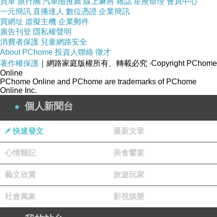
買車
旅行團
汽車險推薦
線上麻將
雜誌
星座命理
會員中心
一元簡訊
直播達人
數位憑證
企業簡訊
買網址
虛擬主機
企業郵件
廣告刊登
隱私權聲明
消費者保護
兒童網路安全
About PChome
投資人聯絡
徵才
著作權保護
｜網路家庭版權所有、轉載必究
‧Copyright PChome
Online
PChome Online and PChome are trademarks of PChome
Online Inc.
個人新聞台
快速發文
最新文章
心情雜記
美食饗宴
藝文欣賞
旅遊玩家
社會萬象
影視娛樂