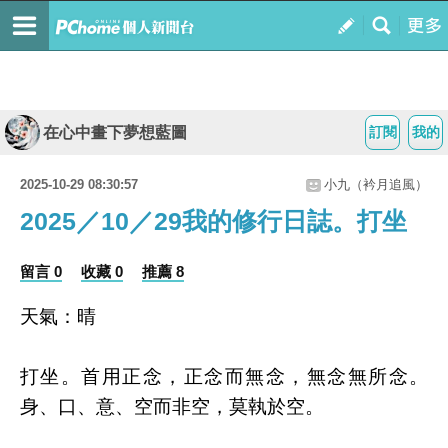
在心中畫下夢想藍圖
訂閱
我的
2025-10-29 08:30:57
小九（衿月追風）
2025／10／29我的修行日誌。打坐
留言 0
收藏 0
推薦 8
天氣：晴
打坐。首用正念，正念而無念，無念無所念。
身、口、意、空而非空，莫執於空。