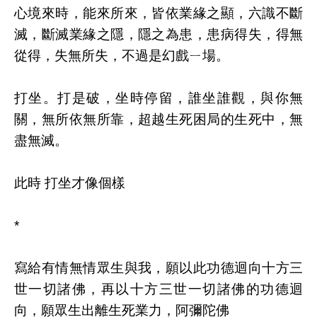
心境來時，能來所來，皆依業緣之顯，六識不斷
滅，斷滅業緣之隱，隱之為患，患病得失，得無
從得，失無所失，不過是幻戲ㄧ場。
打坐。打是破，坐時停留，誰坐誰觀，與你無
關，無所依無所靠，超越生死困局的生死中，無
盡無滅。
此時 打坐才像個樣
*
寫給有情無情眾生與我，願以此功德迴向十方三
世一切諸佛，再以十方三世一切諸佛的功德迴
向，願眾生出離生死業力，阿彌陀佛