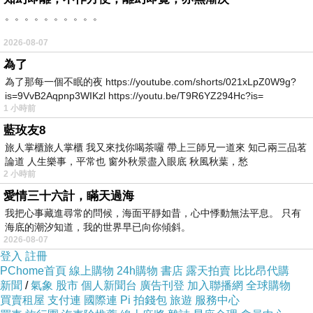
。。。。。。。。。。
2026-08-07
為了
為了那每一個不眠的夜 https://youtube.com/shorts/021xLpZ0W9g?
is=9VvB2Aqpnp3WIKzl https://youtu.be/T9R6YZ294Hc?is=
1 小時前
藍玫友8
旅人掌櫃旅人掌櫃 我又來找你喝茶囉 帶上三師兄一道來 知己兩三品茗
論道 人生樂事，平常也 窗外秋景盡入眼底 秋風秋葉，愁
2 小時前
愛情三十六計，瞞天過海
我把心事藏進尋常的問候，海面平靜如昔，心中悸動無法平息。 只有
海底的潮汐知道，我的世界早已向你傾斜。
2026-08-07
登入
註冊
PChome首頁
線上購物
24h購物
書店
露天拍賣
比比昂代購
新聞
/
氣象
股市
個人新聞台
廣告刊登
加入聯播網
全球購物
買賣租屋
支付連
國際連
Pi 拍錢包
旅遊
服務中心