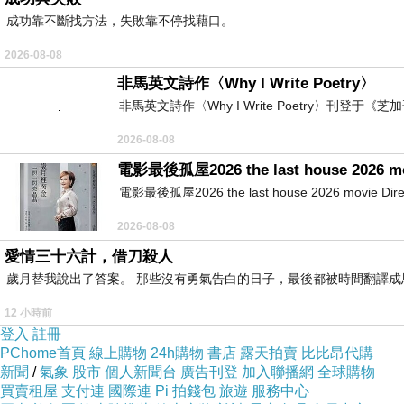
成功靠不斷找方法，失敗靠不停找藉口。
2026-08-08
馬斯克不久前才對台海局勢進行了不恰當的發言，激
非馬英文詩作〈Why I Write Poetry〉
而AGI( 通用人工智慧)會帶來人類社會的徹底改變
非馬英文詩作〈Why I Write Poetry〉刊登于《芝加
2026-08-08
他還用科幻小說式的眼光預言矽基生命無法自主進化
電影最後孤屋2026 the last house 2026 m
未來10年內大幅改寫，而得以快速延長壽命。
電影最後孤屋2026 the last house 2026 movie Directed
2026-08-08
筆者還沒完整看他的「預言」，但要提醒所有網友：
愛情三十六計，借刀殺人
歲月替我說出了答案。 那些沒有勇氣告白的日子，最後都被時間翻譯成
馬斯克看事情不一定正確，經常低估問題的複雜度。他
12 小時前
登入
註冊
他有狂人的野心及冒險精神、科技創業家的科幻想像
PChome首頁
線上購物
24h購物
書店
露天拍賣
比比昂代購
新聞
/
氣象
股市
個人新聞台
廣告刊登
加入聯播網
全球購物
買賣租屋
支付連
國際連
Pi 拍錢包
旅遊
服務中心
從他擔任川普政府效率部主導者的經歷來觀察此人，