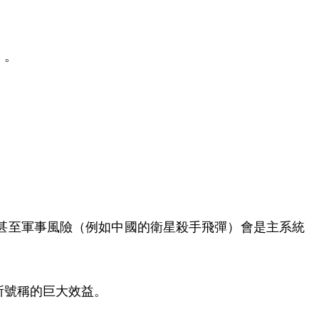
」。
甚至軍事風險（例如中國的衛星殺手飛彈）會是主系統
所號稱的巨大效益。