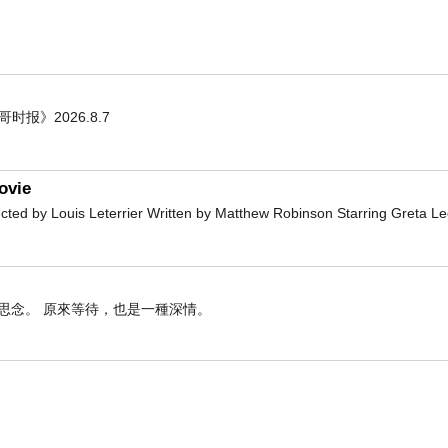
貳、【馬斯克對AI時代的預言會準嗎？】
怒台灣社會；近日又宣稱中國因為太陽能等電力基礎設施
，未來人類會面臨3-7年的撕裂震盪期，帶領工作先全面消
哥时报》2026.8.7
，地球將有多個AI意識霸權，受到光速制約。人類文明的
ovie
 by Louis Leterrier Written by Matthew Robinson Starring Greta L
思念。 原來等待，也是一種深情。
的話，聽聽就好 。
力，但沒有先知的遠見及智慧。可以參考他的論點，但應
並且從他和變性兒子的關係來看他，就可發現這人的思維