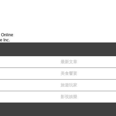
力卻很粗糙，製造問題的速度比解決問題的速度更快。
家或評論家，則無法勝任。
 Online
 Inc.
但他絕不是鐵口直斷的預言大師，顯然會遺漏許多思考變
能力；而不要只是聽從某些名人的意見，卻誤以為是真理
最新文章
美食饗宴
旅遊玩家
影視娛樂
有「直接重大利益」的項目（例如節能減碳、延長壽命、