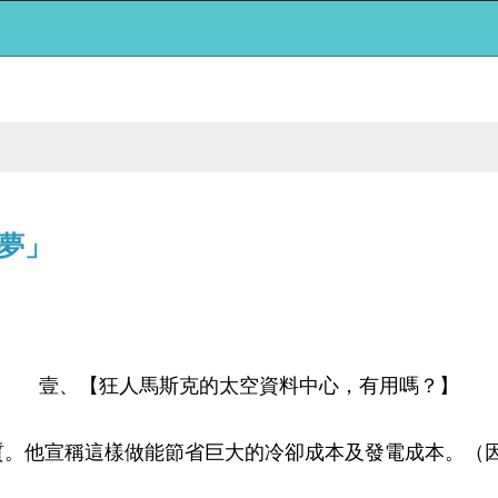
夢」
壹、【狂人馬斯克的太空資料中心，有用嗎？】
質。他宣稱這樣做能節省巨大的冷卻成本及發電成本。（