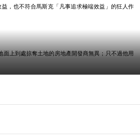
效益，也不符合馬斯克「凡事追求極端效益」的狂人作
地面上到處掠奪土地的房地產開發商無異；只不過他用
間，排擠了其他後進者的機會。
全體地球人類是好事。