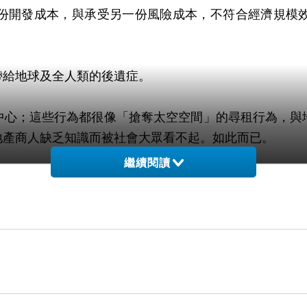
份開發成本，與承受另一份風險成本，不符合經濟規模
帶給地球及全人類的後遺症。
中心；這些行為都很像「搶奪太空空間」的尋租行為，與
地產商人缺乏知識而被社會大眾看不起。如此而已。
繼續閱讀
；馬斯克公司發展越大，就會越佔用有限的珍貴資源及空
義，從千百年的文明史來看，馬斯克今日的做法，未必對