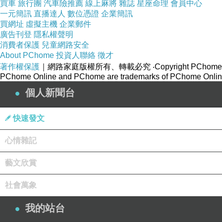
買車
旅行團
汽車險推薦
線上麻將
雜誌
星座命理
會員中心
一元簡訊
直播達人
數位憑證
企業簡訊
買網址
虛擬主機
企業郵件
很多事情與人性層面，他看不清楚；所以決策雖有魄
廣告刊登
隱私權聲明
消費者保護
兒童網路安全
About PChome
投資人聯絡
徵才
這種人搞「科技創業」很適合，但若要當官、當預言
著作權保護
｜網路家庭版權所有、轉載必究
‧Copyright PChome
PChome Online and PChome are trademarks of PChome Online
科技觀察畢竟是他的能力，所以有一定的參考價值，
個人新聞台
筆者建議網友要培養自己的觀察力、判斷力、與預言
快速發文
心情雜記
2026-02-13 FB
藝文欣賞
社會萬象
後記
：
我的站台
可惜馬斯克的「創意」不是用在真正對人類、對地球