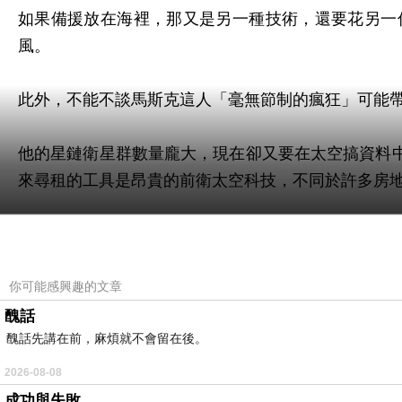
如果備援放在海裡，那又是另一種技術，還要花另一
風。
此外，不能不談馬斯克這人「毫無節制的瘋狂」可能
他的星鏈衛星群數量龐大，現在卻又要在太空搞資料
來尋租的工具是昂貴的前衛太空科技，不同於許多房
由於地球資源是有限的，低軌太空的空間也是有限的
你可能感興趣的文章
這就變成一種到處搶佔土地的類似殖民帝國的擴張主
醜話
醜話先講在前，麻煩就不會留在後。
2026-04-24 FB
2026-08-08
成功與失敗