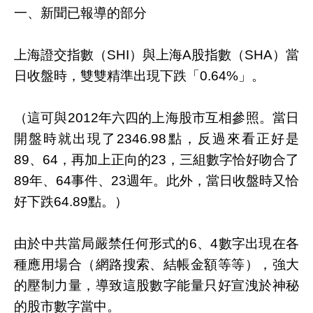
一、新聞已報導的部分
上海證交指數（SHI）與上海A股指數（SHA）當
日收盤時，雙雙精準出現下跌「0.64%」。
（這可與2012年六四的上海股市互相參照。當日
開盤時就出現了2346.98點，反過來看正好是
89、64，再加上正向的23，三組數字恰好吻合了
89年、64事件、23週年。此外，當日收盤時又恰
好下跌64.89點。）
由於中共當局嚴禁任何形式的6、4數字出現在各
種應用場合（網路搜索、結帳金額等等），強大
的壓制力量，導致這股數字能量只好宣洩於神秘
的股市數字當中。