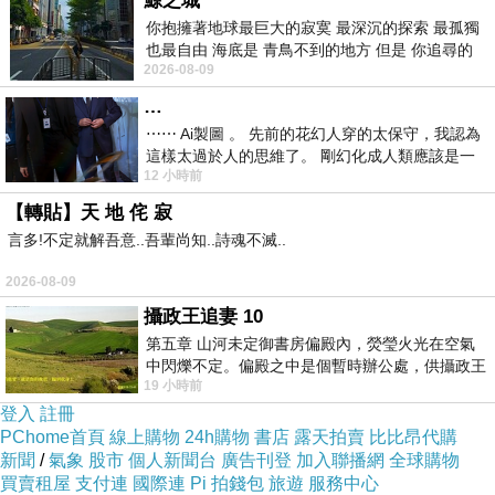
鯨之城
2三個數字（512汶川大地震），就可以湊齊
你抱擁著地球最巨大的寂寞 最深沉的探索 最孤獨
也最自由 海底是 青鳥不到的地方 但是 你追尋的
1~10。
2026-08-09
幸福 可以比珍珠更
…
三、中美兩國領導人，都是雙子座。川普生日
⋯⋯ Ai製圖 。 先前的花幻人穿的太保守，我認為
1946/6/14（暗藏兩組64數字），習近平
這樣太過於人的思維了。 剛幻化成人類應該是一
12 小時前
絲不掛吧？ 當然這樣是創不出
1953/6/15，兩人生日只差一天。若考量到美中
【轉貼】天 地 侘 寂
東西半球的時差，則兩人幾乎可以視為是同一天
言多!不定就解吾意..吾輩尚知..詩魂不滅..
生日，像是「雙胞胎」；也符合「雙子」的涵
2026-08-09
義。
攝政王追妻 10
第五章 山河未定御書房偏殿內，熒瑩火光在空氣
2026-06-08 FB
中閃爍不定。偏殿之中是個暫時辦公處，供攝政王
19 小時前
於皇宮內廷裡處理公務已然很多年。房內
登入
註冊
PChome首頁
線上購物
24h購物
書店
露天拍賣
比比昂代購
新聞
/
氣象
股市
個人新聞台
廣告刊登
加入聯播網
全球購物
買賣租屋
支付連
國際連
Pi 拍錢包
旅遊
服務中心