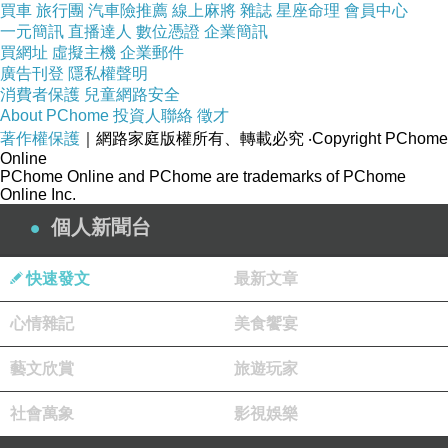
買車
旅行團
汽車險推薦
線上麻將
雜誌
星座命理
會員中心
一元簡訊
直播達人
數位憑證
企業簡訊
買網址
虛擬主機
企業郵件
廣告刊登
隱私權聲明
消費者保護
兒童網路安全
About PChome
投資人聯絡
徵才
著作權保護
｜網路家庭版權所有、轉載必究
‧Copyright PChome
Online
PChome Online and PChome are trademarks of PChome
Online Inc.
個人新聞台
快速發文
最新文章
心情雜記
美食饗宴
藝文欣賞
旅遊玩家
社會萬象
影視娛樂