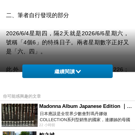
二、筆者自行發現的部分
2026/6/4星期四，隔2天就是2026/6/6星期六，
號稱「4個6」的特殊日子。兩者星期數字正好又
是「六、四」。
此外，年份數字2026，若0不看，是226；
繼續閱讀
2+2=4，因此年份數字已與6、4兩個數字有關。
而今年是六四37週年，3+7=10與6+4=10相同。
你可能感興趣的文章
10這數字同時與ROC及PRC的國慶有關。
Madonna Album Japanese Edition ｜瑪丹娜專輯們2026年日本版重發系列
日本應該是全世界少數會對瑪丹娜做
COLLECTION系列型銷售的國家，連娜姊的母國
最後，請看看89年64事件37週年的3、7、6、
22 小時前
美國都沒對她這樣過，這全拜在他們到現在唱片
4、8、9、10這幾個自然數，只要再添上5、1、