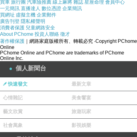
買車
旅行團
汽車險推薦
線上麻將
雜誌
星座命理
會員中心
台灣的司法確實有嚴重的病。
一元簡訊
直播達人
數位憑證
企業簡訊
買網址
虛擬主機
企業郵件
廣告刊登
隱私權聲明
這種病並非是「恐龍法官」這樣簡單的因素就能造
消費者保護
兒童網路安全
About PChome
投資人聯絡
徵才
成；而是從整個法律系教育、司法人員選任制度、
著作權保護
｜網路家庭版權所有、轉載必究
‧Copyright PChome
司法文化的僵化思維、司法對政商名流的偏袒、司
Online
PChome Online and PChome are trademarks of PChome
法人員的顏色立場、司法對庶民的懶於關注、司法
Online Inc.
對何謂憲法精神與人權價值的認識....全都出了嚴重
個人新聞台
問題。
快速發文
最新文章
自誇為民主國家的台灣，卻還有如此病態落伍的司
心情雜記
美食饗宴
法制度，實在讓全體國民蒙羞。
藝文欣賞
旅遊玩家
2025-12-18 FB
社會萬象
影視娛樂
延伸閱讀：