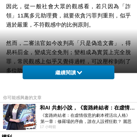
因此，從一般社會大眾的觀感看，若只因為「詐
領」11萬多元助理費，就要依貪污罪判重刑，似乎
過於嚴重，不符觀感中的比例原則。
然而，二審法官如今改判高「只是偽造文書」，得
易科罰金，變成完全免刑；變相成為實質上完全脫
罪，常民觀感上似乎又覺得過輕，可說壓榨剝削了
多位助理的工資，卻不用付出代價。
繼續閱讀
相比之下，同樣因助理費遭重判的童仲彥，明顯吃
你可能感興趣的文章
了虧。他吃了「司法歧視」的虧。
和AI 共創小說，《套路終結者：在虛情假意的劇本裡活出人格》
《套路終結者：在虛情假意的劇本裡活出人格》
包括「旗袍畫家郭豫珍」在內的多位法官，認定童
第一章：修羅場的序曲，誰在人設裡狂歡？ 麗思
仲彥「詐領」金額只有5萬多元，比高少，卻讓童吞
17 小時前
卡爾頓酒店的總統套房內，燈光昏
下3年10月的刑期。