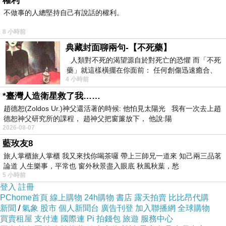
權利
不做事的人總堅持自己有說話的權利。
這類「情輕法重」的案例，絕不只發生在名人身
8 小時前
上。不知名的各行各業遭受此種惡質司法體系的
典藏封面聊兩句-【不死藥】
「結構性迫害」，多如牛毛！
人類對不死的渴望源自於對死亡的恐懼 而「不死
藥」就這樣橫擺在你面前： 任何創傷迅速癒合、
4 小時前
停止衰老、痛覺消失…堪
例如，媒體小幅報導過的，前金防部少將林承家，
*臺灣人造衛星救了我……
只因為把價值7990元的洗衣機寄回自家中，遭判6
趙德恕(Zoldos Ur.)神父還活著的時候: 他怕見太陽光 我有一次去上趙
年8月二審定讞。
德恕神父研究所的課程， 趙神父把窗簾放下， 他說:陽
2026-08-07
藍玫友8
至於日前輿論譁然的送拾荒婦價值33元遭廢棄電鍋
旅人掌櫃旅人掌櫃 我又來找你喝茶囉 帶上三師兄一道來 知己兩三品茗
的清潔員，被依貪污治罪條例判刑，同樣離譜。而
論道 人生樂事，平常也 窗外秋景盡入眼底 秋風秋葉，愁
5 小時前
一審法官明明就知道當事人毫無「貪污犯意」，竟
登入
註冊
仍判決有罪，只沿用減刑規定，依舊嚴重傷害該清
PChome首頁
線上購物
24h購物
書店
露天拍賣
比比昂代購
潔員的公務員生涯、財產、與人權。
新聞
/
氣象
股市
個人新聞台
廣告刊登
加入聯播網
全球購物
買賣租屋
支付連
國際連
Pi 拍錢包
旅遊
服務中心