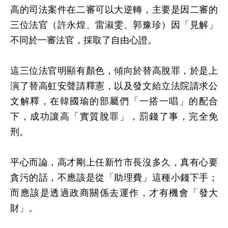
高的司法案件在二審可以大逆轉，主要是因二審的
三位法官（許永煌、雷淑雯、郭豫珍）因「見解」
不同於一審法官，採取了自由心證。
這三位法官明顯有顏色，傾向於替高脫罪，於是上
演了替高虹安聲請釋憲，以及發文給立法院請求公
文解釋，在韓國瑜的部屬們「一搭一唱」的配合
下，成功讓高「實質脫罪」，罰錢了事，完全免
刑。
平心而論，高才剛上任新竹市長沒多久，真有心要
貪污的話，不應該是從「助理費」這種小錢下手；
而應該是透過政商關係去運作，才有機會「發大
財」。