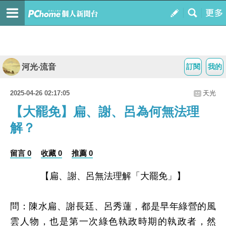
河光‧流音
訂閱
我的
2025-04-26 02:17:05
天光
【大罷免】扁、謝、呂為何無法理
解？
留言 0
收藏 0
推薦 0
【扁、謝、呂無法理解「大罷免」】
問：陳水扁、謝長廷、呂秀蓮，都是早年綠營的風
雲人物，也是第一次綠色執政時期的執政者，然