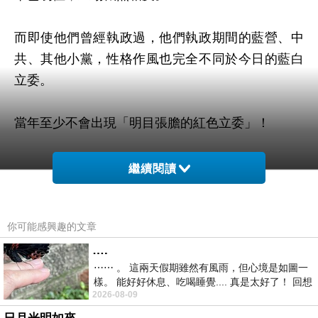
而即使他們曾經執政過，他們執政期間的藍營、中
共、其他小黨，性格作風也完全不同於今日的藍白
立委。
當年至少不會出現「明目張膽的紅色立委」！
繼續閱讀
第三、當年的國民黨是威權政黨，尚未轉型成民主
政黨；台灣也還沒完成寧靜革命，國內的在野人士
你可能感興趣的文章
仍在爭取言論自由。
….
⋯⋯ 。 這兩天假期雖然有風雨，但心境是如圖一
此三人崛起於那樣的年代，對言論自由價值的理解
樣。 能好好休息、吃喝睡覺.... 真是太好了！ 回想
與捍衛，確實與今日早已生長於民主時代的年輕人
2026-08-09
起來，以前根本就很難有這
有別。當年的黨外人士都戒慎恐懼於「掌握權力」