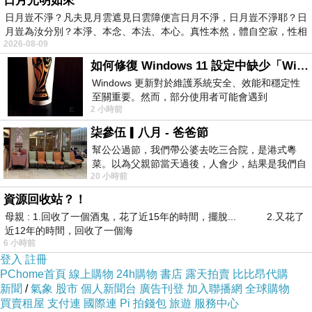
日月光明如來
可能帶來專制獨裁威權的潛能。
日月豈不淨？凡夫見月雲遮見日雲障便言日月不淨，日月豈不淨耶？日
月豈為汝分別？本淨、本念、本法、本心。真性本然，體自空寂，性相
2026-08-09
然而，今日的台灣主流民意與綠營主流勢力，知道
如何修復 Windows 11 設定中缺少「Windows 更新」？
綠營執政沒有成為專制威權政黨的可能，賴總統也
Windows 更新對於維護系統安全、效能和穩定性
至關重要。然而，部分使用者可能會遇到
不可能成為戒嚴時代一般的獨裁者；反而唯一有可
2 小時前
Windows 11 設定應用程式中缺少「Windows 更
能讓台灣失去民主自由的原因，就是中共這個「境
新」
柒參伍▎八月 - 爸爸節
外敵對勢力」。
幫公公過節，我們帶公婆去吃三合院，是港式粵
菜。以為父親節當天過後，人會少，結果是我們自
20 小時前
己想多了。人陸續地進，滿滿都是人，個人
藍白立委面對台灣可能失去主權與民主自由的真正
資源回收站？！
威脅時，選擇的做法是削弱台灣的防衛與抵抗力
母親 : 1.回收了一個酒鬼，花了近15年的時間，擺脫... 2.又花了
量；大肆歡迎紅色勢力加強滲透。
近12年的時間，回收了一個海
6 小時前
登入
註冊
這種立委，豈有不罷免的理由？
PChome首頁
線上購物
24h購物
書店
露天拍賣
比比昂代購
新聞
/
氣象
股市
個人新聞台
廣告刊登
加入聯播網
全球購物
買賣租屋
支付連
國際連
Pi 拍錢包
旅遊
服務中心
扁謝呂用自己當年的執政經驗來硬套到如今完全不