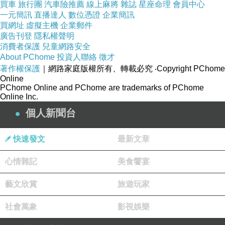
買車
旅行團
汽車險推薦
線上麻將
雜誌
星座命理
會員中心
同社會民意氛圍的時空環境，所以與主流綠營支持
一元簡訊
直播達人
數位憑證
企業簡訊
買網址
虛擬主機
企業郵件
者產生了隔閡。
廣告刊登
隱私權聲明
消費者保護
兒童網路安全
About PChome
投資人聯絡
徵才
著作權保護
｜網路家庭版權所有、轉載必究
‧Copyright PChome
第四、當年的共軍軍力遠不如美軍，對台灣並不構
Online
PChome Online and PChome are trademarks of PChome
成重大威脅；如今共軍已擴軍至連美軍都忌憚的數
Online Inc.
量，對台灣已構成嚴重威脅。
個人新聞台
中國如今能使用來併吞及滲透全球（不只台灣）的
快速發文
最新文章
工具比當年更多，獨裁者習皇帝個人的魯莽及非理
心情雜記
美食饗宴
性程度，也遠非當年具有理性並對美國保持敬畏的
胡溫可比。
藝文欣賞
旅遊玩家
社會萬象
影視娛樂
扁謝呂早已脫離民間基層太久了，已經無法真正體
會台灣主流民意對於失去民主與主權的焦慮及恐