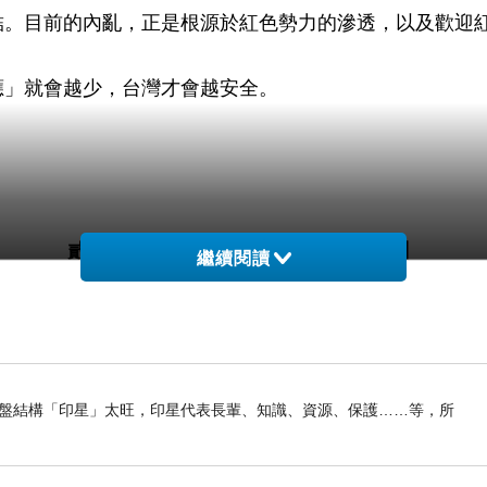
結。目前的內亂，正是根源於紅色勢力的滲透，以及歡迎
應」就會越少，台灣才會越安全。
貳、【藍白真有可能倒閣重選國會嗎？】
繼續閱讀
我命盤結構「印星」太旺，印星代表長輩、知識、資源、保護……等，所
到重創（例如遭到8席以上被罷掉），重新改選後，綠營要