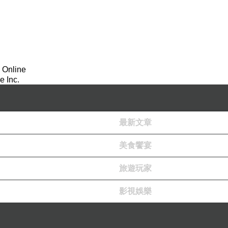
叁、【抄一下有那麼嚴重嗎？】
績遭取消；其餘同學的全班平均成績仍可計入全年級排名
 Online
 Inc.
直接拿別人的考卷來抄答案）。於是，該班平均成績不得
能遭到開除。
最新文章
「甲乙兩班的監考強度明明相同，該校這樣的規定，合理嗎
美食饗宴
報私仇！」（因為該老師經常與校長唱反調）
旅遊玩家
同』。
影視娛樂
場經驗中常見的作弊人數規模等級。