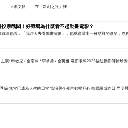
提前勝利」，等同一次罷掉所有藍白立委；這些支持罷免
 在「新創之谷」裡——
目投票醜聞！好萊塢為什麼看不起動畫電影？
很多。如果對台灣有利，則國會改選將由綠營大勝；反之，
果你跟他說：「我昨天去看動畫電影」，他就會露出一種慈祥的微笑，然
能跨越修憲門檻。
多是「維持現狀」。反之，若藍白敗選，則將「慘遭滅頂
 編劇 主演: 申敏兒 / 金南熙 / 李承勇 / 金英雅 電影眼眸2026描述攝影師徐珍
，要決定是否開戰之前的「畏戰感」，必然十分強烈，而
季節 無常已成為人生的日常 當擁著今夜的歡暢舒心 轉眼驟成昨日 而明晨
黨日益僵固化的心態與習性。）