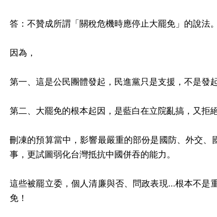
答：不贊成所謂「關稅危機時應停止大罷免」的說法
因為，
第一、這是公民團體發起，民進黨只是支援，不是發
第二、大罷免的根本起因，是藍白在立院亂搞，又拒
刪凍的預算當中，影響最嚴重的部份是國防、外交、國
事，更試圖弱化台灣抵抗中國併吞的能力。
這些被罷立委，個人清廉與否、問政表現...根本不
免！