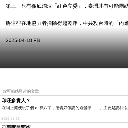
第三、只有徹底淘汰「紅色立委」，臺灣才有可能團
將這些在地協力者掃除得越乾淨，中共攻台時的「內
2025-04-18 FB
答：我判斷藍營不敢賭！
你可能感興趣的文章
因為，
印旺多貴人？
在網上隨便玩了個 ai 算八字，感覺好像說的還蠻準……。主要是說
第一、目前藍白過半有明顯席次優勢，即使大罷免遭
2026-08-06
◎專家與頭銜