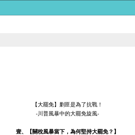
【大罷免】剿匪是為了抗戰！
-川普風暴中的大罷免旋風-
壹、【關稅風暴當下，為何堅持大罷免？】