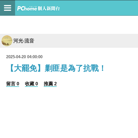
河光‧流音
2025-04-20 04:00:00
【大罷免】剿匪是為了抗戰！
留言 0
收藏 0
推薦 2