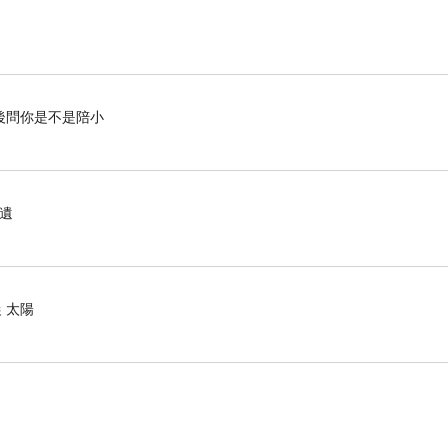
的民意與動員力，立刻大部分轉變為支持民進黨的選舉
則可能藍白大勝。然而，如果是後者，也不過就是維持
後問你是不是陪小
」。
因遺
較傾向於選擇「避戰」，即使被批評為「太孬」，也好
 太陽