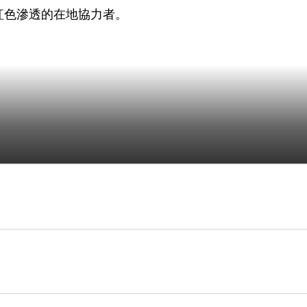
紅色滲透的在地協力者。
過半的機率未必比藍白合力過半高。