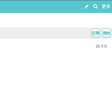
訂閱
我的
天光