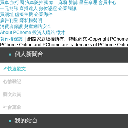
買車
旅行團
汽車險推薦
線上麻將
雜誌
星座命理
會員中心
一元簡訊
直播達人
數位憑證
企業簡訊
買網址
虛擬主機
企業郵件
廣告刊登
隱私權聲明
消費者保護
兒童網路安全
About PChome
某校段考時，甲班40位同學中，有2位同學作弊，成
投資人聯絡
徵才
著作權保護
｜網路家庭版權所有、轉載必究
‧Copyright PChome
PChome Online and PChome are trademarks of PChome Online
然而，乙班42人中，竟有14人被抓到作弊（有多人
個人新聞台
接提報市府教育局將該師停職靜候調查，不久後有可
快速發文
遭停職的乙班導師在校長室外靜坐抗議，逼問校長：
心情雜記
老師就有事？這不是明顯雙標？校長你明明就是在公
藝文欣賞
校長冷冷回答：「沒有雙標，因為『數量規模等級不
社會萬象
40人中有2人作弊，人數佔比5%，合乎一般教育現
我的站台