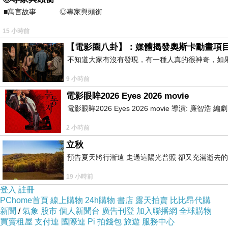
第二、如果倒閣，大罷免的公民團體可以逕自宣佈「
■寓言故事 ◎專家與頭銜 ⊕潘文良
動能。
15 小時前
【電影圈八卦】：媒體揭發奧斯卡動畫項
第三、川普90天內會和台灣談成怎樣的關稅，變數
不知道大家有沒有發現，有一種人真的很神奇，如
目前的在野席次優勢，頂多再多個幾席，幾乎仍不可
9 小時前
電影眼眸2026 Eyes 2026 movie
這也就是說，解散國會重選後，即使藍白勝選，也頂
電影眼眸2026 Eyes 2026 movie 導演: 廉智浩
2 小時前
戰勝時的獎賞不多，戰敗的後果卻是過於慘重。這樣
立秋
過甘冒巨大風險的戰爭。
預告夏天將行漸遠 走過這陽光普照 卻又充滿逝去的
19 小時前
（藍營在兩岸上的根本心態，不也就是如此？這是該
登入
註冊
PChome首頁
線上購物
24h購物
書店
露天拍賣
比比昂代購
2025-04-18 FB
新聞
/
氣象
股市
個人新聞台
廣告刊登
加入聯播網
全球購物
買賣租屋
支付連
國際連
Pi 拍錢包
旅遊
服務中心