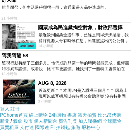
好人品
吃苦耐勞，但生活過得卻很一般，這通常是人品好造成的。
21 小時前
國票成為民進黨掏空對象，財政部選擇性失憶
最近談到國票金這件事，已經是鬧得沸沸揚揚，我
替許崑源大哥有時候在想，民進黨提出的公公併，
14 小時前
其實就是想要國庫通黨庫，鬧出最大的醜
阿我阿龍 58
監視行動持續了三個多月。他們或許只需一半的時間就能完成，但梅麗
特卻異常謹慎。或者說，比平常更謹慎。她找到了一艘特工處停泊在
18 小時前
AUG 8, 2026
近況更新＊＊本周8/4是入職滿三個月＊＊ 因為上
班可以戴耳機所以有時辦公會聽音樂 沒有特別固
3 小時前
定哪天但就是一周某一天會固定聽'90
登入
註冊
PChome首頁
線上購物
24h購物
書店
露天拍賣
比比昂代購
新聞
/
氣象
股市
個人新聞台
廣告刊登
加入聯播網
全球購物
買賣租屋
支付連
國際連
Pi 拍錢包
旅遊
服務中心