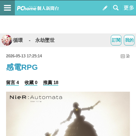
循環 - 永劫墜世
訂閱
我的
2026-05-13 17:25:14
染
感電RPG
留言 4
收藏 0
推薦 18