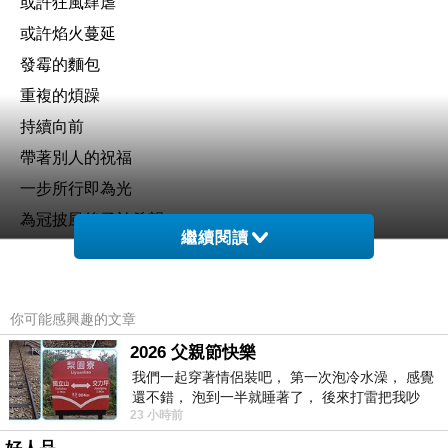
或許狂風肆虐
或許焰火蔓延
發霉的麵包
重複的煩躁
持續向前
帶著別人的祝福
一步所行即為光
為冠披風後勇於希望
繼續閱讀
你可能感興趣的文章
2026 父親節快樂
我們一起穿著情侶裝吧， 第一次泡冷水澡， 感覺
還不錯， 泡到一半就睡著了， 後來打雷把我吵
23 小時前
醒， 手