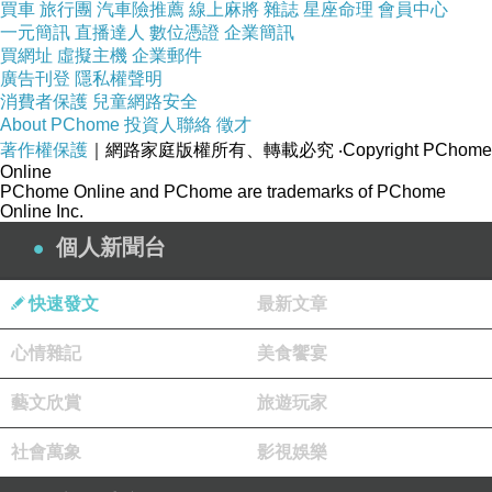
買車
旅行團
汽車險推薦
線上麻將
雜誌
星座命理
會員中心
一元簡訊
直播達人
數位憑證
企業簡訊
買網址
虛擬主機
企業郵件
廣告刊登
隱私權聲明
消費者保護
兒童網路安全
About PChome
投資人聯絡
徵才
著作權保護
｜網路家庭版權所有、轉載必究
‧Copyright PChome
Online
PChome Online and PChome are trademarks of PChome
Online Inc.
個人新聞台
快速發文
最新文章
心情雜記
美食饗宴
藝文欣賞
旅遊玩家
社會萬象
影視娛樂