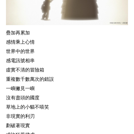
疊加再累加
感情乘上心情
世界中的世界
感電訊號相串
虛實不清的冒險箱
重複數千數萬次的錯誤
一嶼撇見
一嶼
沒有盡頭的國度
草地上的小貓不嘻笑
非現實的利刃
劃破著現實