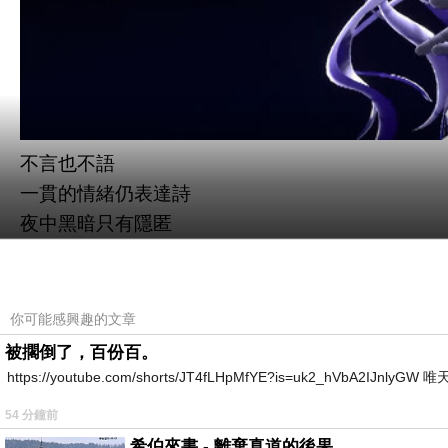
不言也不語
一貫的情緒仍表達詩
夜中黑暗只有隱匿
孤身與孤獨
孤行與孤立
是故事遺失人間
你可能感興趣的文章
自由別世界引渡
被擱倒了，百份百。
辰星墜落中空之庭
https://youtube.com/shorts/JT4fLHpMfYE?is=uk2_hVbA2IJnlyG
蜜糖與月
54 分鐘前
天與龍
希伯來書 - 離棄真道的後果