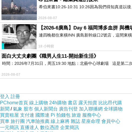
山與陽
希伯來書10:26-10:31 10:26因為我們得
精靈與兔子
2026-08-07
塵埃落定
【2026-6廣島】Day 6 福岡博多血拼 
生命的凡化不過幾秒墮落
連四晚都住東橫INN 廣島新幹線口2號店，這間東
俗世仰賴天使的救濟
18 小時前
眼神望穿
面白大丈夫劇團《職男人生11-開始新生活》
蝴蝶之夢盤旋彼方
時間：2026年7月31日，周五19:30 地點：北藝中心球劇場 這
猶如地變支離破碎
Wonder Ladder
2026-08-07
心靈行進
周遭如風刺耳銳利
登入
註冊
十指間奏出的尖音
PChome首頁
線上購物
24h購物
書店
露天拍賣
比比昂代購
新聞
/
氣象
股市
個人新聞台
廣告刊登
加入聯播網
全球購物
情緒電子合拍
買賣租屋
支付連
國際連
Pi 拍錢包
旅遊
服務中心
起伏不過合成訊號
買車
旅行團
汽車險推薦
線上麻將
雜誌
星座命理
會員中心
一元簡訊
直播達人
數位憑證
企業簡訊
輾轉眾生相