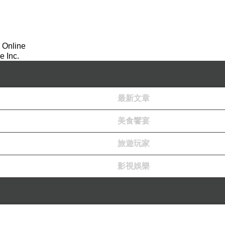
 Online
 Inc.
最新文章
美食饗宴
旅遊玩家
影視娛樂