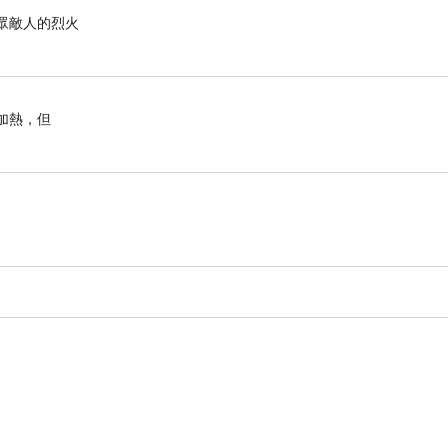
滅眾敵人的烈火
加熱，但