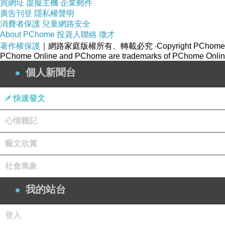
買網址
虛擬主機
企業郵件
五顏六色飛聚色界
廣告刊登
隱私權聲明
道之無往
消費者保護
兒童網路安全
About PChome
投資人聯絡
徵才
群疑上天之不翼
著作權保護
｜網路家庭版權所有、轉載必究
‧Copyright PChome
PChome Online and PChome are trademarks of PChome Online
個人新聞台
快速發文
心情雜記
藝文欣賞
社會萬象
我的站台
登入