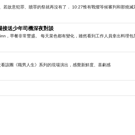
知真道以後、若故意犯罪、贖罪的祭就再沒有了． 10:27惟有戰懼等候審判和那燒
與機場接送少年司機深夜對談
橫inn，早餐非常豐盛。 每天菜色都有變化，雖然看到工作人員拿出料理包
是第二次看該團《職男人生》系列的現場演出，感覺新鮮度、喜劇感