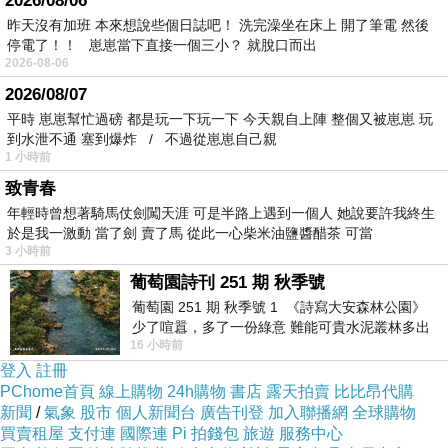
2026/08/06
我就直接倒讚了。
昨天沒有加班 本來想說些個日誌吧！ 洗完澡坐在床上 開了筆電 然後
停電了！！ 崽崽當下直接一個三小？ 就脫口而出
基本上這場風波後人氣直接腰斬再腰斬，同接人
2026-08-06
數岌岌可危，雖然有前輩來救但作用還是不怎麼
2026/08/07
大，不過有歌回台長還是會去捧場聽聽，隊長歌
平時 崽崽幫忙過磅 都是玩一下玩一下 今天親自上陣 整個又被崽崽 玩
到水泄不通 塞到爆炸 / 不過從崽崽自己親
力真的不錯。
1 小時前
綜觀一年直播功力還是很差，會限也頻頻發心情
致青春
慘文，所幸一周年3D終於能展現自己偶像的舞
年輕時曾想著騎馬仗劍闖天涯 可是半路上遇到一個人 她說要許我終生
力，希望後面慢慢爬起來吧，而且隊長居然推船
於是我一激動 當了劍 賣了馬 從此一心柴米油鹽醬醋茶 可當
3 小時前
長Ｘ露那，那我們就是一輩子的好朋友🥲。
葡萄園詩刊 251 期 秋季號
葡萄園 251 期 秋季號 1 《詩寫大安森林公園》
少了喧囂，多了一份綠意 難能可貴水泥叢林多出
16 小時前
一
登入
註冊
PChome首頁
線上購物
24h購物
書店
露天拍賣
比比昂代購
新聞
/
氣象
股市
個人新聞台
廣告刊登
加入聯播網
全球購物
買賣租屋
支付連
國際連
Pi 拍錢包
旅遊
服務中心