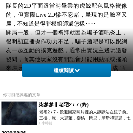
隊長的2D平面跟當時畢業的虎鯨配色風格蠻像
的，但實際Live 2D慘不忍睹，呈現的是臉窄又
扁，不知道是得罪模組師還怎樣‥‥
開局一般，但才一個禮拜就因為騙子酒吧炎上，
很明顯直播操作功力不足，
騙子酒吧是可以跟網
友一起互動的撲克遊戲，通常由實況主邊玩邊發
發問，而其他玩家沒有開語音只能用點頭或搖頭
來表示回應，就是一個很簡單就能夠達成"互
繼續閱讀
動"的遊戲，結果隊長連問題都準備不足一下就冷
場了，但可怕的是後續操作居然是把遊戲草草結
束，說有點無聊了就來唱歌，然後變成雜談歌
你可能感興趣的文章
回，我的天呀這什麼鬼操作？
柒參參▎老宅2 / 7 (終)
一是做為實況主非常不專業，哪有遊戲直播到一
老宅2 / 7 - 歡迎回家照片裡的人靜靜站在鏡子前。
三樓，廄，大崽蕥，柳橘，閆兒，摩斯和崽崽，七
半突然換主題的？二是對來看台的觀眾也不尊
1 小時前
個人整整齊齊地站在鏡框之外，如同
重，特別是前面有進遊戲來跟你互動的，換成是