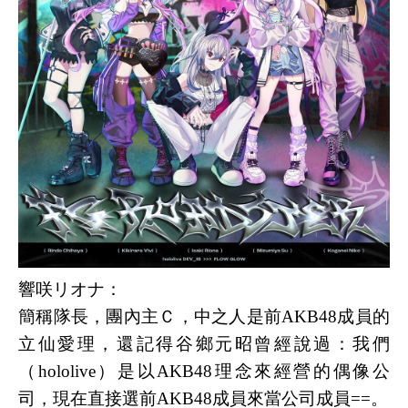
響咲リオナ：
簡稱隊長，團內主Ｃ，中之人是
前AKB48成員的
立仙愛理
，還記得谷鄉元昭曾經說過：我們
（hololive）是以AKB48理念來經營的偶像公
司，現在直接選前
AKB48成員來當公司成員==
。