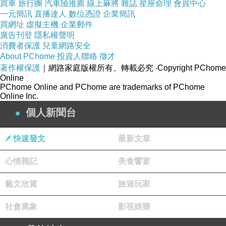
買車
旅行團
汽車險推薦
線上麻將
雜誌
星座命理
會員中心
一元簡訊
直播達人
數位憑證
企業簡訊
買網址
虛擬主機
企業郵件
廣告刊登
隱私權聲明
消費者保護
兒童網路安全
About PChome
投資人聯絡
徵才
著作權保護
｜網路家庭版權所有、轉載必究
‧Copyright PChome
Online
PChome Online and PChome are trademarks of PChome
Online Inc.
個人新聞台
快速發文
最新文章
心情雜記
美食饗宴
藝文欣賞
旅遊玩家
社會萬象
影視娛樂