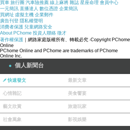
買車
旅行團
汽車險推薦
線上麻將
雜誌
星座命理
會員中心
一元簡訊
直播達人
數位憑證
企業簡訊
買網址
虛擬主機
企業郵件
廣告刊登
隱私權聲明
消費者保護
兒童網路安全
About PChome
投資人聯絡
徵才
著作權保護
｜網路家庭版權所有、轉載必究
‧Copyright PChome
Online
PChome Online and PChome are trademarks of PChome
Online Inc.
個人新聞台
快速發文
最新文章
心情雜記
美食饗宴
藝文欣賞
旅遊玩家
社會萬象
影視娛樂