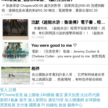
其形為亞里士多德
📌 歌曲章節 Chapters00:00​ 歲月的對答：因果與流沙00:45​ 洗禮與醒
其形為古代百子
悟：遺憾也是命運的朱砂01:30​ 轉念：緊握雙拳，重新出發02:20
1 小時前
其藝為諸名九流
沈默《超能水滸：魯達傳》電子書，暗黑宇宙新章，一一五年八月璀璨上架！
其為連繫、連結
本書特色 《超能水滸》暗黑宇宙新章再開！ 武
歌與獻詩
俠、奇幻與間諜小說的撞擊與相容！！ 《超能水
23 小時前
輪盤旋轉輪迴
滸》系列第四部
四季生靈勿解
You were good to me ♡
電影：《完美世界》 歌曲：Jeremy Zucker &
現實藏有真相
Chelsea Cutler - you were good to me 妳對我真
虛假徒耗結果
13 小時前
好 因
人前人後古老道路
相伴
雷霆思緒寬闊宇宙
在公園散步常看到許多八哥 ， 它們有時候會在草
地上跳躍玩耍 ， 然後飛翔 ，有時也停留在樹枝
20 小時前
上，它們身軀是咖啡色的，鳥喙是黃色
登入
註冊
PChome首頁
線上購物
24h購物
書店
露天拍賣
比比昂代購
新聞
/
氣象
股市
個人新聞台
廣告刊登
加入聯播網
全球購物
買賣租屋
支付連
國際連
Pi 拍錢包
旅遊
服務中心