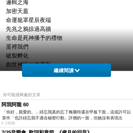
邏輯之海
加密天蓋
命運籠罩星辰夜端
先兆之鴉掠過高牆
生命是死神播予的禮物
蛋裡我們
破裂孵化
創世神匠仙蹤覓影
繼續閱讀
地府冥念形式魔考
真理千創萬億
數據加速
你可能感興趣的文章
多維長度
阿我阿龍 60
目的設計重負
「你好，親愛的。」緋忘我真的忘了梅麗特還在甲板下面，這或許可以
漫無止境的神話
算作「也許緋忘我不適合秘密行動」評價的一面，但她沒有表現出
8 小時前
大地巡迴童話
7/25音樂會_歌詞和章節_《歲月的回音》