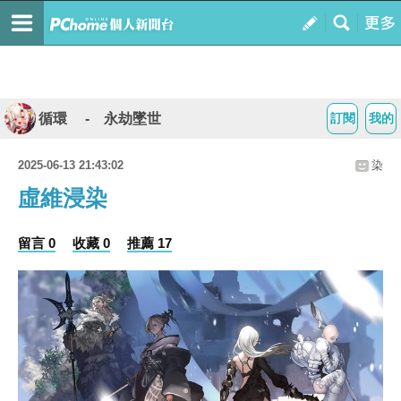
循環 - 永劫墜世
訂閱
我的
2025-06-13 21:43:02
染
虛維浸染
留言 0
收藏 0
推薦 17