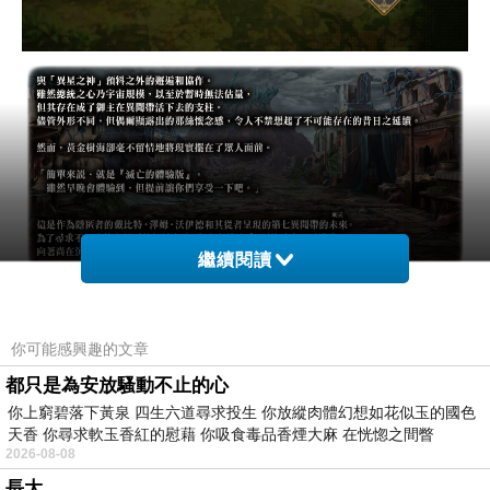
繼續閱讀
你可能感興趣的文章
都只是為安放騷動不止的心
你上窮碧落下黃泉 四生六道尋求投生 你放縱肉體幻想如花似玉的國色
天香 你尋求軟玉香紅的慰藉 你吸食毒品香煙大麻 在恍惚之間瞥
2026-08-08
長大