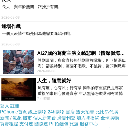
長大，與年齡無關，跟挫折有關。
2026-08-08
逢場作戲
一個人表情生動是因為他需要逢場作戲。
2026-08-08
AI27歲的葛蘭主演文藝悲劇〈情深似海〉 #戀上老電影 #葛蘭 #粟子
談到葛蘭，多會直接聯想到歌舞電影，但〈情深似
海〉卻很特別，葛蘭不唱歌、不跳舞，從頭到尾專
2026-08-08
心演戲。拍攝期間，經常工作超過12個鐘
人生，隨意就好
風有度，心有尺；行有章 簡單的事重複做是專家
重複的事用心做是贏家 生活無論怎麼選都有遺憾
7 小時前
所以開心就好 生活不會辜負認真
登入
註冊
第一部奈須蘑菇老師在1.6章寫下了亞瑟王與圓桌
PChome首頁
線上購物
24h購物
書店
露天拍賣
比比昂代購
武士們英雄傳說"IF"可能性的特異點，1.7則是以
新聞
/
氣象
股市
個人新聞台
廣告刊登
加入聯播網
全球購物
買賣租屋
支付連
國際連
Pi 拍錢包
旅遊
服務中心
美索不達米亞為主寫下宏觀壯闊的神話碰撞。