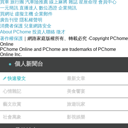
買車
旅行團
汽車險推薦
線上麻將
雜誌
星座命理
會員中心
第二部的2.6章則是從熟知的亞瑟王傳說跳脫到妖
一元簡訊
直播達人
數位憑證
企業簡訊
買網址
虛擬主機
企業郵件
精上為主軸，溫馨（惡意）瑰麗的幻想可謂奇幻
廣告刊登
隱私權聲明
世界的美麗異聞 ，2.7章則是冒險神話的再擴
消費者保護
兒童網路安全
大，玩家進入到奈須蘑菇筆下更加宏大的神話冒
About PChome
投資人聯絡
徵才
著作權保護
｜網路家庭版權所有、轉載必究
‧Copyright PChome
險與迷幻縹緲的南美宇宙異聞世界。
Online
2.6
蘑菇老師將"惡意"發揮的淋漓盡致，常見故事
PChome Online and PChome are trademarks of PChome
Online Inc.
裡喜愛惡作劇的妖精，沒有"人性"的他們所做的
個人新聞台
事倒底會有多恐怖讓人看了直接倒抽一口寒氣。
2.7章，則是將"善意"發揮到極致，若恐龍沒有滅
快速發文
最新文章
絕會是怎樣？這個答案在南美異聞帶的劇情呈上
心情雜記
美食饗宴
在玩家眼前，大滅絕下恐龍仍舊存活，還有著健
全的高知性與知識，是這個星球的完美生物體
藝文欣賞
旅遊玩家
（人類），相比原本的人類世界更加和平與和
社會萬象
影視娛樂
諧，對比原本身為萬物靈長的人類反而顯得遜色
許多。