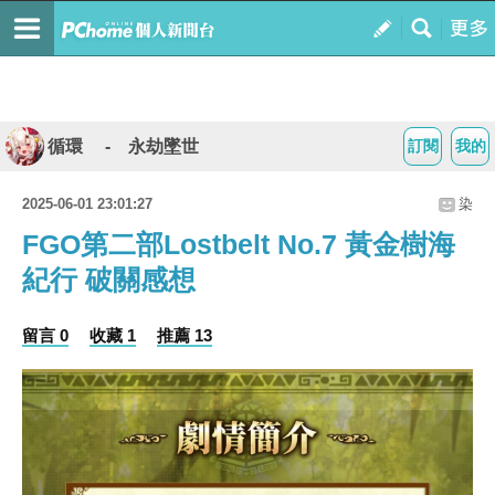
循環 - 永劫墜世
訂閱
我的
2025-06-01 23:01:27
染
FGO第二部Lostbelt No.7 黃金樹海
紀行 破關感想
留言 0
收藏 1
推薦 13