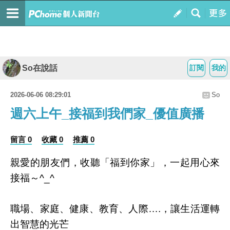
So在說話
訂閱
我的
2026-06-06 08:29:01
So
週六上午_接福到我們家_優值廣播
留言 0
收藏 0
推薦 0
親愛的朋友們，收聽「福到你家」，一起用心來
接福～^_^
職場、家庭、健康、教育、人際….，讓生活運轉
出智慧的光芒