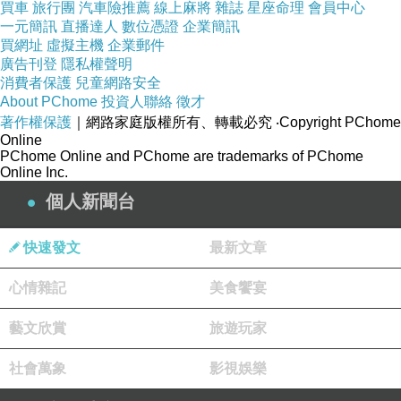
買車
旅行團
汽車險推薦
線上麻將
雜誌
星座命理
會員中心
一元簡訊
直播達人
數位憑證
企業簡訊
買網址
虛擬主機
企業郵件
廣告刊登
隱私權聲明
消費者保護
兒童網路安全
About PChome
投資人聯絡
徵才
著作權保護
｜網路家庭版權所有、轉載必究
‧Copyright PChome
Online
PChome Online and PChome are trademarks of PChome
Online Inc.
個人新聞台
快速發文
最新文章
心情雜記
美食饗宴
藝文欣賞
旅遊玩家
社會萬象
影視娛樂