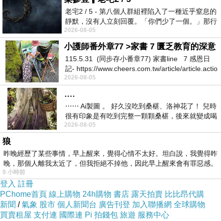
老宅2 / 5 - 第八個人群組裡陷入了一種近乎窒息的
靜默，沒有人立刻回覆。「你們少了一個。」那行
2026-08-05
字像一顆冰冷的鐵釘，硬生生刺進螢
小護師番外章77 >家書 7 匱乏教育的深意
115.5.31 (同步存小番章77) 家書line 7 感恩日
記- https://www.cheers.com.tw/article/article.actio
2026-08-05
….
⋯⋯ Ai製圖 。 好久沒吃到桑椹、洛神花了！ 兒時
很有印象是有吃到完整一顆顆桑椹，後來就變成喝
2026-08-05
桑椹汁。 現在是連喝都沒喝
狼
昨晚經歷了某些事情，早上醒來，覺得心情不太好。坦白說，我覺得昨
晚，那個人離我太近了，但我拒絕不掉他，因此早上醒來會有罪惡感。
9 小時前
登入
註冊
PChome首頁
線上購物
24h購物
書店
露天拍賣
比比昂代購
新聞
/
氣象
股市
個人新聞台
廣告刊登
加入聯播網
全球購物
買賣租屋
支付連
國際連
Pi 拍錢包
旅遊
服務中心