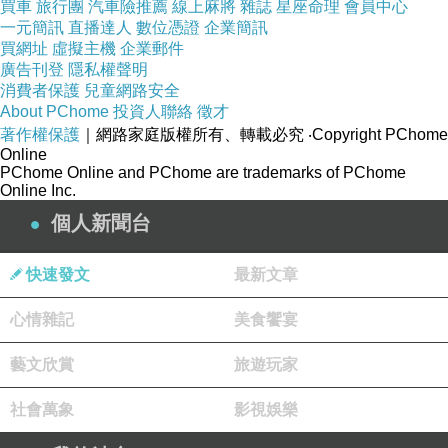
買車
旅行團
汽車險推薦
線上麻將
雜誌
星座命理
會員中心
一元簡訊
直播達人
數位憑證
企業簡訊
買網址
虛擬主機
企業郵件
廣告刊登
隱私權聲明
消費者保護
兒童網路安全
About PChome
投資人聯絡
徵才
著作權保護
｜網路家庭版權所有、轉載必究
‧Copyright PChome
Online
PChome Online and PChome are trademarks of PChome
Online Inc.
個人新聞台
快速發文
最新文章
心情雜記
美食饗宴
藝文欣賞
旅遊玩家
社會萬象
影視娛樂