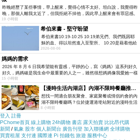
昨晚經歷了某些事情，早上醒來，覺得心情不太好。坦白說，我覺得昨
晚，那個人離我太近了，但我拒絕不掉他，因此早上醒來會有罪惡感。
19 小時前
希伯來書 - 堅守盼望
希伯來書10:19-10:25 10:19弟兄們、我們既因耶
穌的血、得以坦然進入至聖所、 10:20是藉着他給
2026-08-06
我們開了一條又新又活的路從幔子經過
媽媽的需求
2026 年 8 月 6 日我希望能有靈感，平靜的心，寫《媽媽》這系列好久
好久，媽媽確是我生命中最重要的人之一，雖然很想媽媽像我愛她一樣
15 小時前
【漫時生活內湖店】內湖不限時餐廳推薦｜捷運港墘站美食，聚餐、約會、家庭聚會首選，正餐甜點一次滿足
想找一間適合朋友聚會、家庭聚餐或情侶約會的內
湖不限時餐廳嗎？位於捷運港墘站附近的漫時生活
8 小時前
內湖店，從捷運站步行約4分鐘即可抵
登入
註冊
PChome首頁
線上購物
24h購物
書店
露天拍賣
比比昂代購
新聞
/
氣象
股市
個人新聞台
廣告刊登
加入聯播網
全球購物
買賣租屋
支付連
國際連
Pi 拍錢包
旅遊
服務中心