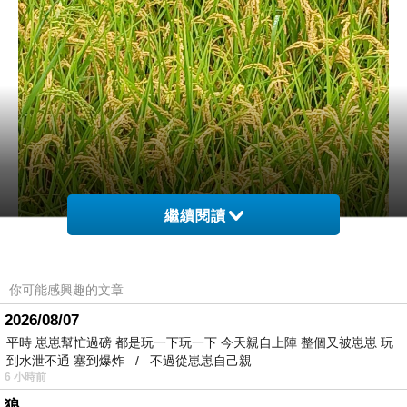
繼續閱讀
你可能感興趣的文章
2026/08/07
平時 崽崽幫忙過磅 都是玩一下玩一下 今天親自上陣 整個又被崽崽 玩
到水泄不通 塞到爆炸 / 不過從崽崽自己親
6 小時前
狼