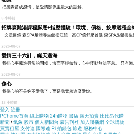
把感覺當成感情，是愛情關係里最大的誤解。
8 小時前
招牌森雞湯課程腳底+指壓體驗！環境、價格、按摩過程全
文章目錄 森SPA足體養生館松江館：高CP值舒壓首選 森SPA足體
2026-08-07
愛情三十六計，瞞天過海
我把心事藏進尋常的問候，海面平靜如昔，心中悸動無法平息。 只有
2026-08-07
傷心
我傷心的不是妳不愛我了，而是我竟然這麼愛妳。
13 小時前
登入
註冊
PChome首頁
線上購物
24h購物
書店
露天拍賣
比比昂代購
新聞
/
氣象
股市
個人新聞台
廣告刊登
加入聯播網
全球購物
買賣租屋
支付連
國際連
Pi 拍錢包
旅遊
服務中心