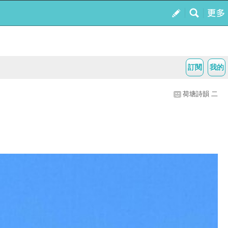
訂閱
我的
荷塘詩韻 二