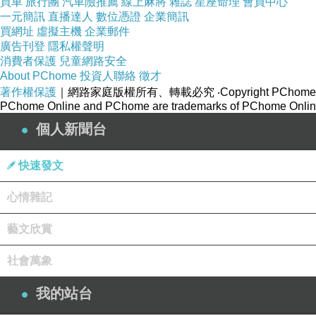
買車
旅行團
汽車險推薦
線上麻將
雜誌
星座命理
會員中心
一元簡訊
直播達人
數位憑證
企業簡訊
買網址
虛擬主機
企業郵件
廣告刊登
隱私權聲明
消費者保護
兒童網路安全
About PChome
投資人聯絡
徵才
著作權保護
｜網路家庭版權所有、轉載必究
‧Copyright PChome
PChome Online and PChome are trademarks of PChome Online
個人新聞台
快速發文
心情雜記
藝文欣賞
社會萬象
我的站台