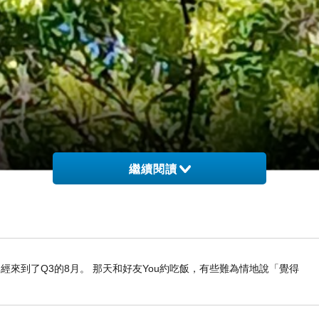
繼續閱讀
經來到了Q3的8月。 那天和好友You約吃飯，有些難為情地說「覺得