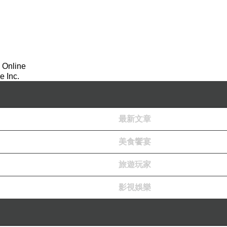
 Online
 Inc.
最新文章
美食饗宴
旅遊玩家
影視娛樂