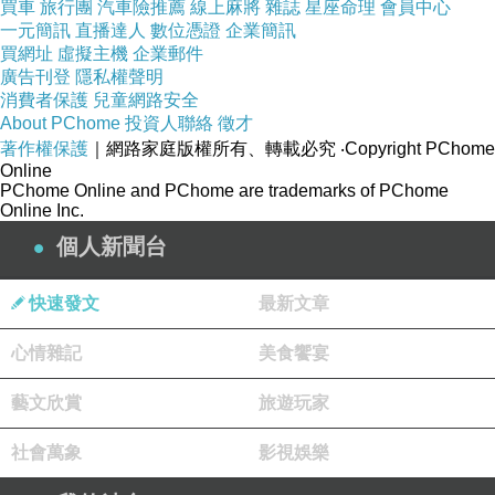
買車
旅行團
汽車險推薦
線上麻將
雜誌
星座命理
會員中心
一元簡訊
直播達人
數位憑證
企業簡訊
買網址
虛擬主機
企業郵件
廣告刊登
隱私權聲明
消費者保護
兒童網路安全
About PChome
投資人聯絡
徵才
著作權保護
｜網路家庭版權所有、轉載必究
‧Copyright PChome
Online
PChome Online and PChome are trademarks of PChome
Online Inc.
個人新聞台
快速發文
最新文章
心情雜記
美食饗宴
藝文欣賞
旅遊玩家
社會萬象
影視娛樂