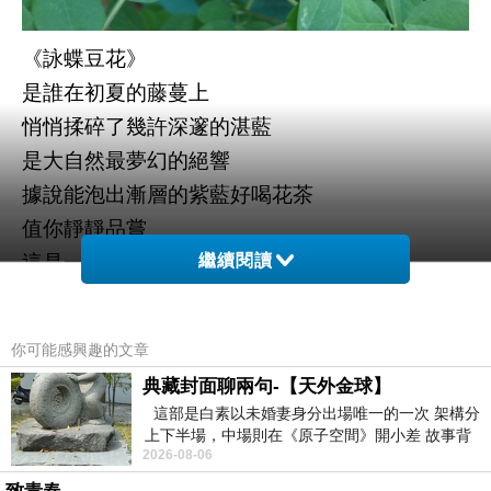
《詠蝶豆花》
是誰在初夏的藤蔓上
悄悄揉碎了幾許深邃的湛藍
是大自然最夢幻的絕響
據說能泡出漸層的紫藍好喝花茶
值你靜靜品嘗
這是一場關於色彩的魔術
繼續閱讀
在舌尖輕舞暗戀
2026. 6. 13
你可能感興趣的文章
典藏封面聊兩句-【天外金球】
這部是白素以未婚妻身分出場唯一的一次 架構分
上下半場，中場則在《原子空間》開小差 故事背
2026-08-06
景影射西藏境外流亡 地下組織