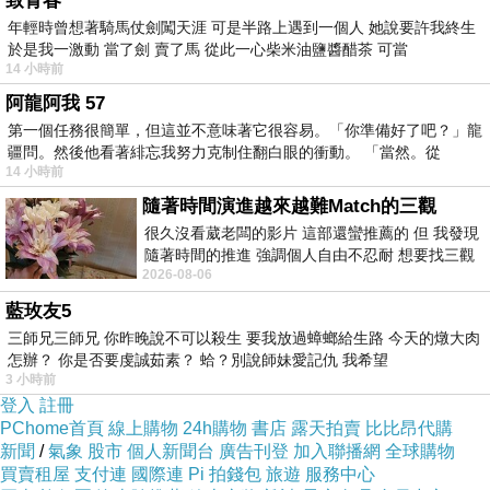
致青春
年輕時曾想著騎馬仗劍闖天涯 可是半路上遇到一個人 她說要許我終生
於是我一激動 當了劍 賣了馬 從此一心柴米油鹽醬醋茶 可當
14 小時前
阿龍阿我 57
第一個任務很簡單，但這並不意味著它很容易。「你準備好了吧？」龍
疆問。然後他看著緋忘我努力克制住翻白眼的衝動。 「當然。從
14 小時前
隨著時間演進越來越難Match的三觀
很久沒看葳老闆的影片 這部還蠻推薦的 但 我發現
隨著時間的推進 強調個人自由不忍耐 想要找三觀
2026-08-06
接近的不要說對象 連朋友都超
藍玫友5
三師兄三師兄 你昨晚說不可以殺生 要我放過蟑螂給生路 今天的燉大肉
怎辦？ 你是否要虔誠茹素？ 蛤？別說師妹愛記仇 我希望
3 小時前
登入
註冊
PChome首頁
線上購物
24h購物
書店
露天拍賣
比比昂代購
新聞
/
氣象
股市
個人新聞台
廣告刊登
加入聯播網
全球購物
買賣租屋
支付連
國際連
Pi 拍錢包
旅遊
服務中心