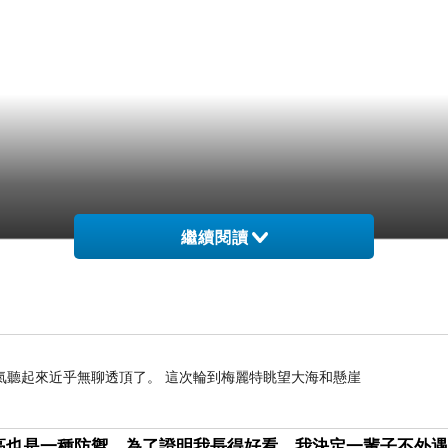
繼續閱讀
氣聽起來近乎無聊透頂了。 這次輪到梅麗特眺望大海和懸崖
高也是一種防禦，為了證明我長得好看，我決定一輩子不外