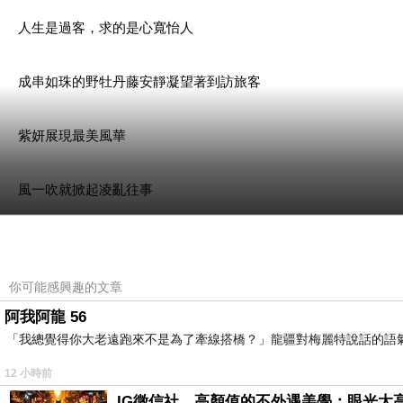
人生是過客，求的是心寬怡人
成串如珠的野牡丹藤安靜凝望著到訪旅客
紫妍展現最美風華
風一吹就掀起凌亂往事
日子如礫石
你可能感興趣的文章
不免質疑是否跟晨霧合唱就可以安撫情緒海嘯
阿我阿龍 56
「我總覺得你大老遠跑來不是為了牽線搭橋？」龍疆對梅麗特說話的語
冷風穿越相思樹林髮梢
12 小時前
IG徵信社，高顏值的不外遇美學：眼光太