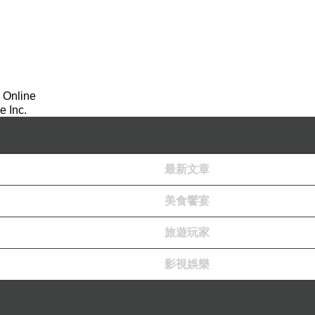
 Online
 Inc.
最新文章
美食饗宴
旅遊玩家
影視娛樂