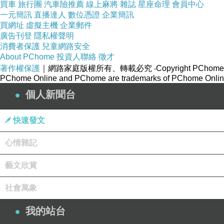
買車
旅行團
汽車險推薦
線上麻將
雜誌
星座命理
會員中心
一元簡訊
直播達人
數位憑證
企業簡訊
買網址
虛擬主機
企業郵件
廣告刊登
隱私權聲明
消費者保護
兒童網路安全
About PChome
投資人聯絡
徵才
著作權保護
｜網路家庭版權所有、轉載必究
‧Copyright PChome
PChome Online and PChome are trademarks of PChome Online
(悄悄話)
個人新聞台
2026-06-11 23:49:25
快速發文
(悄悄話)
心情雜記
2026-06-11 09:50:03
藝文欣賞
社會萬象
(悄悄話)
我的站台
2026-06-11 06:47:59