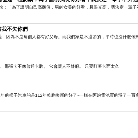
「為了證明自己高顏值，男帥女美的好看，且眼光高，我決定一輩子
實我不欠你們
過，因為不是每個人都有好父母。而我們家是不過節的，平時也沒什麼儀
 那張卡不像普通卡牌。 它會讓人不舒服。 只要盯著卡面太久
1年的樣子汽車的是112年乾脆換新的好了~一樣在阿炮電池買的漲了一百