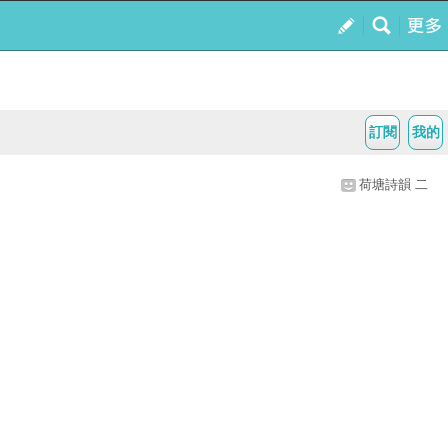
訂閱
我的
荷塘詩韻 二