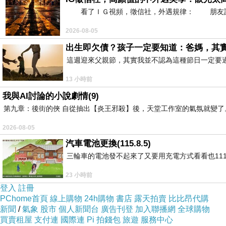
啊！看青山無所爭
看了ＩＧ視頻，徵信社，外遇規律： 朋友說：
且為風月草露譜曲歡唱※
2026-08-05
出生即欠債？孩子一定要知道：爸媽，其
這週迎來父親節，其實我並不認為這種節日一定要
https://www.ksnews.com.tw/e/110174
13 小時前
2026 年 6 月 10 日 更生日報
我與AI討論的小說劇情(9)
第九章：後街的俠 自從抽出【炎王邪殺】後，天堂工作室的氣氛就變了。
2026-08-05
汽車電池更換(115.8.5)
三輪車的電池發不起來了又要用充電方式看看也11
藍雪花
上一篇：
23 小時前
矮仙丹
下一篇：
登入
註冊
PChome首頁
線上購物
24h購物
書店
露天拍賣
比比昂代購
新聞
/
氣象
股市
個人新聞台
廣告刊登
加入聯播網
全球購物
買賣租屋
支付連
國際連
Pi 拍錢包
旅遊
服務中心