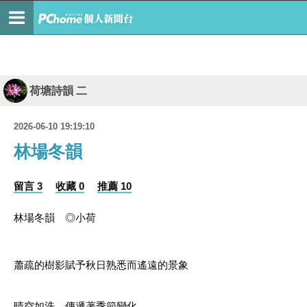
荷塘詩韻 二
2026-06-10 19:19:10
林場冬韻
留言 3
收藏 0
推薦 10
林場冬韻　◎小荷
蕭疏的樹影賦予秋日熟悉而遙遠的景象
晴空如洗，傳遞著季節變化