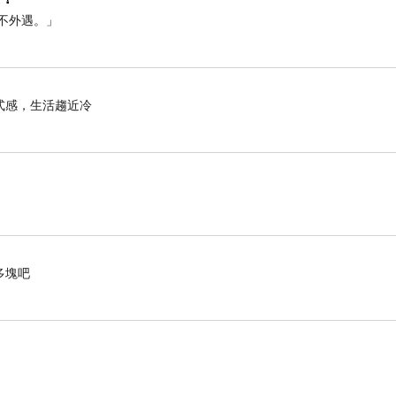
不外遇。」
式感，生活趨近冷
多塊吧